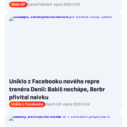
Moto GP
Daniel Fekets
9. srpna 2026
13:05
Uniklo z Facebooku nového repre
trenéra Denii: Babiš nechápe, Berbr
přivítal naivku
Uniklo z Facebooku
iSport.cz
9. srpna 2026
15:34