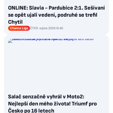
ONLINE: Slavia - Pardubice 2:1. Sešívaní
se opět ujali vedení, podruhé se trefil
Chytil
Chance Liga
ČTK
9. srpna 2026
16:40
Salač senzačně vyhrál v Moto2:
Nejlepší den mého života! Triumf pro
Česko po 16 letech