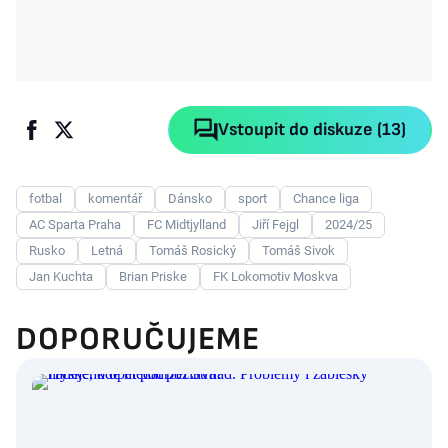
Vstoupit do diskuze (13)
fotbal
komentář
Dánsko
sport
Chance liga
AC Sparta Praha
FC Midtjylland
Jiří Fejgl
2024/25
Rusko
Letná
Tomáš Rosický
Tomáš Sivok
Jan Kuchta
Brian Priske
FK Lokomotiv Moskva
DOPORUČUJEME