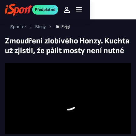
Předplatné
iSport.cz
Blogy
Jiří Fejgl
Zmoudření zlobivého Honzy. Kuchta
už zjistil, že pálit mosty není nutné