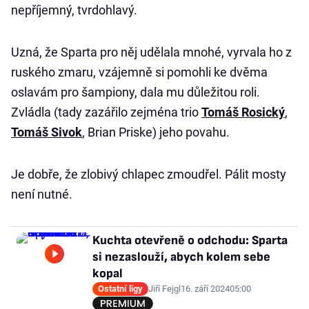
nepříjemný, tvrdohlavý.
Uzná, že Sparta pro něj udělala mnohé, vyrvala ho z
ruského zmaru, vzájemně si pomohli ke dvěma
oslavám pro šampiony, dala mu důležitou roli.
Zvládla (tady zazářilo zejména trio
Tomáš Rosický
,
Tomáš Sivok
, Brian Priske) jeho povahu.
Je dobře, že zlobivý chlapec zmoudřel. Pálit mosty
není nutné.
Kuchta otevřeně o odchodu: Sparta
si nezaslouží, abych kolem sebe
kopal
Ostatní ligy
Jiří Fejgl
16. září 2024
05:00