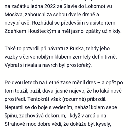
na začátku ledna 2022 ze Slavie do Lokomotivu
Moskva, zabouchl za sebou dveře drsně a
nevybíravě. Rozhádal se především s asistentem
Zdeňkem Houšteckým a měl jasno: zpátky už nikdy.
Také to potvrdil při návratu z Ruska, tehdy jeho
vazby s červenobílým klubem zemřely definitivně.
Vybral si rivala a navrch byl prostořeký.
Po dvou letech na Letné zase měnil dres – a opět po
tom toužil, bažil, dával jasně najevo, že ho láká nové
prostředí. Tentokrát však (rozumně) přibrzdil.
Nepustil se do boje s vedením, nehází kolem sebe
špínu, zachovává dekorum, i když v areálu na
Strahově moc dobře vědí, že dokáže být kyselý,