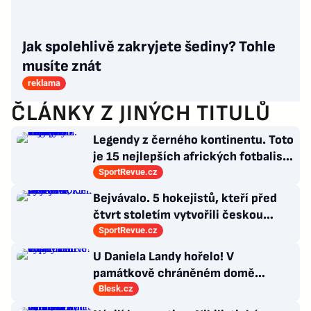
Jak spolehlivě zakryjete šediny? Tohle
musíte znát
reklama
ČLÁNKY Z JINÝCH TITULŮ
Legendy z černého kontinentu. Toto
je 15 nejlepších afrických fotbalistů
všech dob
SportRevue.cz
Bejvávalo. 5 hokejistů, kteří před
čtvrt stoletím vytvořili českou
kolonii v Ottawě
SportRevue.cz
U Daniela Landy hořelo! V
památkově chráněném domě
vypalovali vosy
Blesk.cz