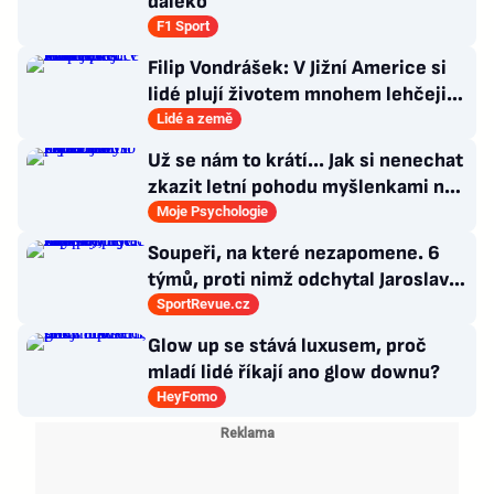
daleko
F1 Sport
Filip Vondrášek: V Jižní Americe si
lidé plují životem mnohem lehčeji,
věci tolik neřeší
Lidé a země
Už se nám to krátí... Jak si nenechat
zkazit letní pohodu myšlenkami na
zářijový zápřah?
Moje Psychologie
Soupeři, na které nezapomene. 6
týmů, proti nimž odchytal Jaroslav
Drobný nejvíc zápasů v kariéře
SportRevue.cz
Glow up se stává luxusem, proč
mladí lidé říkají ano glow downu?
HeyFomo