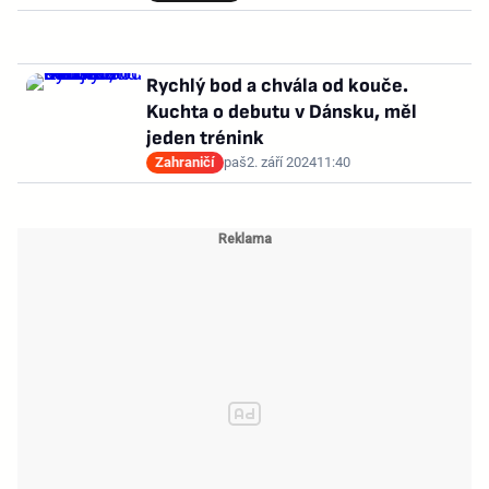
Rychlý bod a chvála od kouče.
Kuchta o debutu v Dánsku, měl
jeden trénink
Zahraničí
paš
2. září 2024
11:40