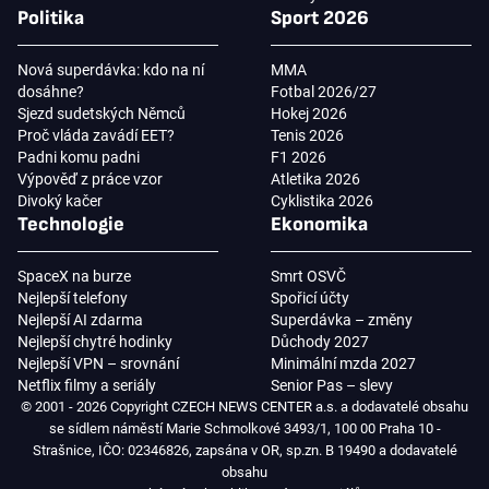
Politika
Sport 2026
Nová superdávka: kdo na ní
MMA
dosáhne?
Fotbal 2026/27
Sjezd sudetských Němců
Hokej 2026
Proč vláda zavádí EET?
Tenis 2026
Padni komu padni
F1 2026
Výpověď z práce vzor
Atletika 2026
Divoký kačer
Cyklistika 2026
Technologie
Ekonomika
SpaceX na burze
Smrt OSVČ
Nejlepší telefony
Spořicí účty
Nejlepší AI zdarma
Superdávka – změny
Nejlepší chytré hodinky
Důchody 2027
Nejlepší VPN – srovnání
Minimální mzda 2027
Netflix filmy a seriály
Senior Pas – slevy
© 2001 - 2026 Copyright CZECH NEWS CENTER a.s. a dodavatelé obsahu
se sídlem náměstí Marie Schmolkové 3493/1, 100 00 Praha 10 -
Strašnice, IČO: 02346826, zapsána v OR, sp.zn. B 19490 a dodavatelé
obsahu