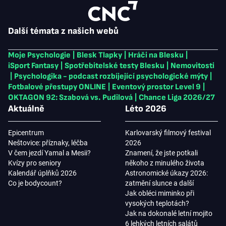
Další témata z našich webů
Moje Psychologie
|
Blesk Tlapky
|
Hráči na Blesku
|
iSport Fantasy
|
Spotřebitelské testy Blesku
|
Nemovitosti
|
Psychologika - podcast rozbíjející psychologické mýty
|
Fotbalové přestupy ONLINE
|
Eventový prostor Level 9
|
OKTAGON 92: Szabová vs. Pudilová
|
Chance Liga 2026/27
Aktuálně
Léto 2026
Epicentrum
Karlovarský filmový festival
Neštovice: příznaky, léčba
2026
V čem jezdí Yamal a Mesii?
Znamení, že jste potkali
Kvízy pro seniory
někoho z minulého života
Kalendář úplňků 2026
Astronomické úkazy 2026:
Co je bodycount?
zatmění slunce a další
Jak obléci miminko při
vysokých teplotách?
Jak na dokonalé letní mojito
6 lehkých letních salátů