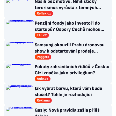
Násilí bez motivu. Nihilistický
terorismus vyrůstá z temných
koutů internetu a míří i na malé děti
Reflex.cz
Penzijní fondy jako investoři do
startupů? Úspory Čechů mohou
rozhýbat ekonomický růst
E15.cz
Samsung okouzlil Prahu dronovou
show k odstartování prodeje
nových produktů
Poggers
Pokuty zahraničních řidičů v Česku:
Cizí značka jako privilegium?
Auto.cz
Jak vybrat barvu, která vám bude
slušet? Tohle je rozhodující
Reklama
Gasly: Nová pravidla zašla příliš