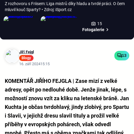
Z rozhovoru s Friisem: Liga mistrů díky hladu a tvrdé práci. O čem
mluvil kouč Sparty?
• Zdroj: iSport.cz
15
Fotogalerie
Jiří Fejgl
13
Blogy
16. září 2024
15:15
KOMENTÁŘ JIŘÍHO FEJGLA | Zase mizí z velké
adresy, opět po nedlouhé době. Jenže jinak, lépe, s
možností znovu vzít za kliku na letenské bráně. Jan
Kuchta je občas tvrdohlavý, jindy zlobivý, pro Spartu
i Slavii, v jejichž dresu slavil tituly a prožil velké
příběhy v evropských pohárech, však odvedl
mnohé. Přesto má s oběma značkami tak odlišný