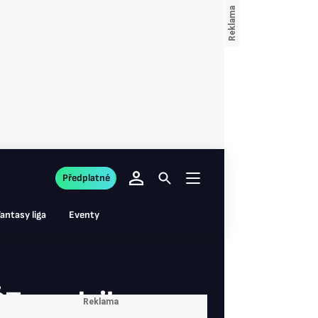
Předplatné
antasy liga
Eventy
ČT, medaile se