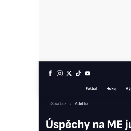
Fotbal
Hokej
Vý
iSport.cz
Atletika
Úspěchy na ME ju