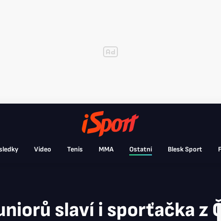
sledky
Video
Tenis
MMA
Ostatní
Blesk Sport
F
niorů slaví i sporťačka z 