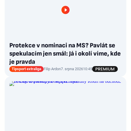
Protekce v nominaci na MS? Pavlát se
spekulacím jen smál: Já i okolí víme, kde
je pravda
Tipsport extraliga
Filip Ardon
7. srpna 2026
10:45