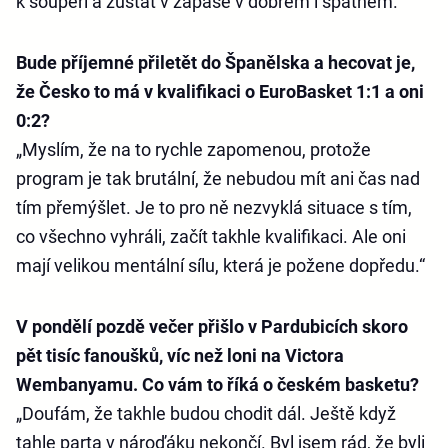
k soupeři a zůstat v zápase v dobrém i špatném.“
Bude příjemné přiletět do Španělska a hecovat je,
že Česko to má v kvalifikaci o EuroBasket 1:1 a oni
0:2?
„Myslím, že na to rychle zapomenou, protože
program je tak brutální, že nebudou mít ani čas nad
tím přemýšlet. Je to pro ně nezvyklá situace s tím,
co všechno vyhráli, začít takhle kvalifikaci. Ale oni
mají velikou mentální sílu, která je požene dopředu.“
V pondělí pozdě večer přišlo v Pardubicích skoro
pět tisíc fanoušků, víc než loni na Victora
Wembanyamu. Co vám to říká o českém basketu?
„Doufám, že takhle budou chodit dál. Ještě když
tahle parta v nároďáku nekončí. Byl jsem rád, že byli