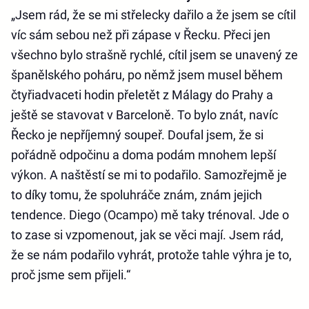
„Jsem rád, že se mi střelecky dařilo a že jsem se cítil
víc sám sebou než při zápase v Řecku. Přeci jen
všechno bylo strašně rychlé, cítil jsem se unavený ze
španělského poháru, po němž jsem musel během
čtyřiadvaceti hodin přeletět z Málagy do Prahy a
ještě se stavovat v Barceloně. To bylo znát, navíc
Řecko je nepříjemný soupeř. Doufal jsem, že si
pořádně odpočinu a doma podám mnohem lepší
výkon. A naštěstí se mi to podařilo. Samozřejmě je
to díky tomu, že spoluhráče znám, znám jejich
tendence. Diego (Ocampo) mě taky trénoval. Jde o
to zase si vzpomenout, jak se věci mají. Jsem rád,
že se nám podařilo vyhrát, protože tahle výhra je to,
proč jsme sem přijeli.“