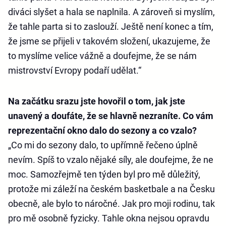
diváci slyšet a hala se naplnila. A zároveň si myslím,
že tahle parta si to zaslouží. Ještě není konec a tím,
že jsme se přijeli v takovém složení, ukazujeme, že
to myslíme velice vážně a doufejme, že se nám
mistrovství Evropy podaří udělat.“
Na začátku srazu jste hovořil o tom, jak jste
unavený a doufáte, že se hlavně nezraníte. Co vám
reprezentační okno dalo do sezony a co vzalo?
„Co mi do sezony dalo, to upřímně řečeno úplně
nevím. Spíš to vzalo nějaké síly, ale doufejme, že ne
moc. Samozřejmě ten týden byl pro mě důležitý,
protože mi záleží na českém basketbale a na Česku
obecně, ale bylo to náročné. Jak pro moji rodinu, tak
pro mě osobně fyzicky. Tahle okna nejsou opravdu