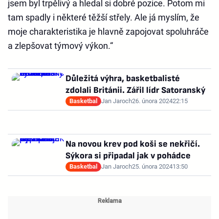
jsem byl trpělivý a hledal si dobré pozice. Potom mi
tam spadly i některé těžší střely. Ale já myslím, že
moje charakteristika je hlavně zapojovat spoluhráče
a zlepšovat týmový výkon.“
Důležitá výhra, basketbalisté
zdolali Británii. Zářil lídr Satoranský
Basketbal
Jan Jaroch
26. února 2024
22:15
Na novou krev pod koši se nekřičí.
Sýkora si připadal jak v pohádce
Basketbal
Jan Jaroch
25. února 2024
13:50