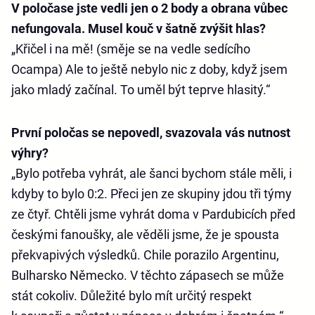
V poločase jste vedli jen o 2 body a obrana vůbec
nefungovala. Musel kouč v šatně zvýšit hlas?
„Křičel i na mě! (směje se na vedle sedícího
Ocampa) Ale to ještě nebylo nic z doby, když jsem
jako mladý začínal. To uměl být teprve hlasitý.“
První poločas se nepovedl, svazovala vás nutnost
výhry?
„Bylo potřeba vyhrát, ale šanci bychom stále měli, i
kdyby to bylo 0:2. Přeci jen ze skupiny jdou tři týmy
ze čtyř. Chtěli jsme vyhrát doma v Pardubicích před
českými fanoušky, ale věděli jsme, že je spousta
překvapivých výsledků. Chile porazilo Argentinu,
Bulharsko Německo. V těchto zápasech se může
stát cokoliv. Důležité bylo mít určitý respekt