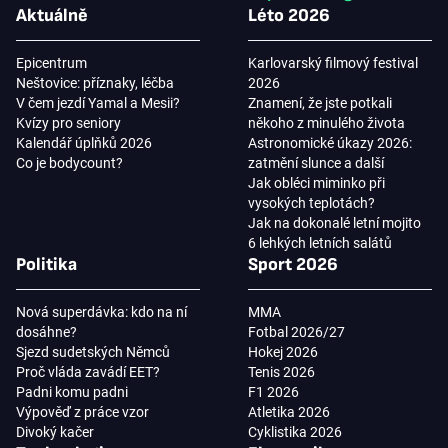
Aktuálně
Léto 2026
Epicentrum
Karlovarský filmový festival
Neštovice: příznaky, léčba
2026
V čem jezdí Yamal a Mesii?
Znamení, že jste potkali
Kvízy pro seniory
někoho z minulého života
Kalendář úplňků 2026
Astronomické úkazy 2026:
Co je bodycount?
zatmění slunce a další
Jak obléci miminko při
vysokých teplotách?
Jak na dokonalé letní mojito
6 lehkých letních salátů
Politika
Sport 2026
Nová superdávka: kdo na ní
MMA
dosáhne?
Fotbal 2026/27
Sjezd sudetských Němců
Hokej 2026
Proč vláda zavádí EET?
Tenis 2026
Padni komu padni
F1 2026
Výpověď z práce vzor
Atletika 2026
Divoký kačer
Cyklistika 2026