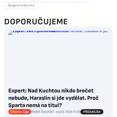
Spojené království
DOPORUČUJEME
Expert: Nad Kuchtou nikdo brečet
nebude, Haraslín si jde vydělat. Proč
Sparta nemá na titul?
Chance Liga
Radek Špryňar
7. srpna 2026
15:30