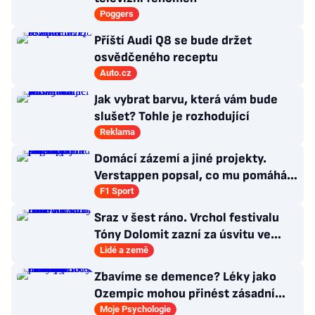
Poggers
Příští Audi Q8 se bude držet
osvědčeného receptu
Auto.cz
Jak vybrat barvu, která vám bude
slušet? Tohle je rozhodující
Reklama
Domácí zázemí a jiné projekty.
Verstappen popsal, co mu pomáhá
se soustředit na závodění
F1 Sport
Sraz v šest ráno. Vrchol festivalu
Tóny Dolomit zazní za úsvitu ve
3000 metrech
Lidé a země
Zbavíme se demence? Léky jako
Ozempic mohou přinést zásadní
průlom v léčbě Alzheimerovy
Moje Psychologie