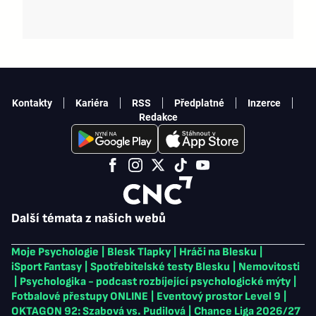
Kontakty
Kariéra
RSS
Předplatné
Inzerce
Redakce
Další témata z našich webů
Moje Psychologie
|
Blesk Tlapky
|
Hráči na Blesku
|
iSport Fantasy
|
Spotřebitelské testy Blesku
|
Nemovitosti
|
Psychologika - podcast rozbíjející psychologické mýty
|
Fotbalové přestupy ONLINE
|
Eventový prostor Level 9
|
OKTAGON 92: Szabová vs. Pudilová
|
Chance Liga 2026/27