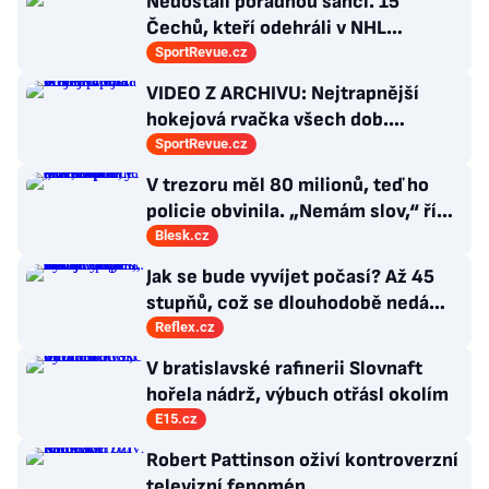
Nedostali pořádnou šanci. 15
Čechů, kteří odehráli v NHL
maximálně dva zápasy
SportRevue.cz
VIDEO Z ARCHIVU: Nejtrapnější
hokejová rvačka všech dob.
Nepadla v ní ani rána
SportRevue.cz
V trezoru měl 80 milionů, teď ho
policie obvinila. „Nemám slov,“ říká
exšéf Správy železnic
Blesk.cz
Jak se bude vyvíjet počasí? Až 45
stupňů, což se dlouhodobě nedá
vydržet, varuje klimatolog Radim
Reflex.cz
Tolasz
V bratislavské rafinerii Slovnaft
hořela nádrž, výbuch otřásl okolím
E15.cz
Robert Pattinson oživí kontroverzní
televizní fenomén