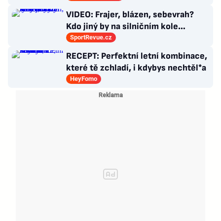
choroby
VIDEO: Frajer, blázen, sebevrah?
Kdo jiný by na silničním kole
dokázal tyhle triky?
SportRevue.cz
RECEPT: Perfektní letní kombinace,
které tě zchladí, i kdybys nechtěl*a
HeyFomo