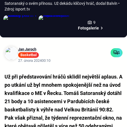
Satoranský o svém přínosu. Už dekádu klíčový hráč, dodal Balvín
•
Zdroj: isport.tv
9
Fotogalerie
Jan Jaroch
1
Basketbal
27. února 2024
00:10
Už při představování hráčů sklidil největší aplaus. A
po utkání už byl mnohem spokojenější než na úvod
kvalifikace o ME v Řecku. Tomáš Satoranský dotáhl
21 body a 10 asistencemi v Pardubicích české
basketbalisty k výhře nad Velkou Británií 90:82.
Pak však přiznal, že týdenní reprezentační okno, na
které obětavě přiletěl s více než 50 odehranými