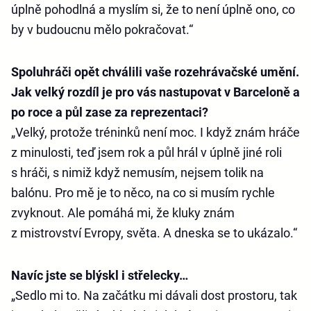
úplně pohodlná a myslím si, že to není úplně ono, co
by v budoucnu mělo pokračovat.“
Spoluhráči opět chválili vaše rozehrávačské umění.
Jak velký rozdíl je pro vás nastupovat v Barceloně a
po roce a půl zase za reprezentaci?
„Velký, protože tréninků není moc. I když znám hráče
z minulosti, teď jsem rok a půl hrál v úplně jiné roli
s hráči, s nimiž když nemusím, nejsem tolik na
balónu. Pro mě je to něco, na co si musím rychle
zvyknout. Ale pomáhá mi, že kluky znám
z mistrovství Evropy, světa. A dneska se to ukázalo.“
Navíc jste se blýskl i střelecky…
„Sedlo mi to. Na začátku mi dávali dost prostoru, tak