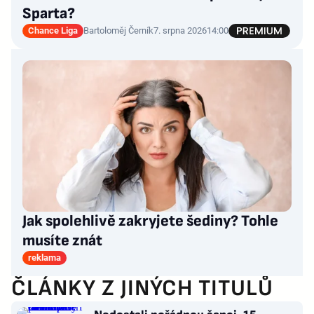
Sparta?
Chance Liga
Bartoloměj Černík
7. srpna 2026
14:00
Jak spolehlivě zakryjete šediny? Tohle
musíte znát
reklama
ČLÁNKY Z JINÝCH TITULŮ