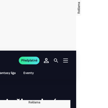
Předplatné
antasy liga
Eventy
du či opojení z