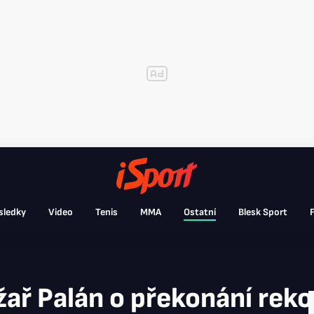
sledky
Video
Tenis
MMA
Ostatní
Blesk Sport
F
ař Palán o překonání rekor