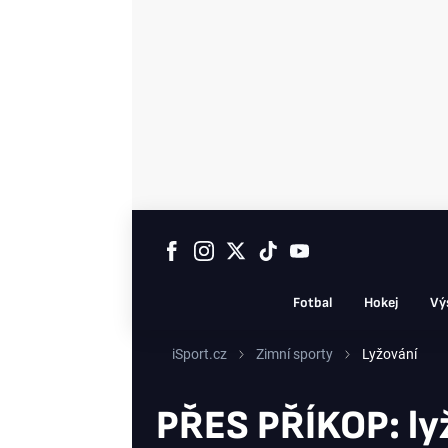
Fotbal
Hokej
Vý
iSport.cz
Zimní sporty
Lyžování
PŘES PŘÍKOP: lyž