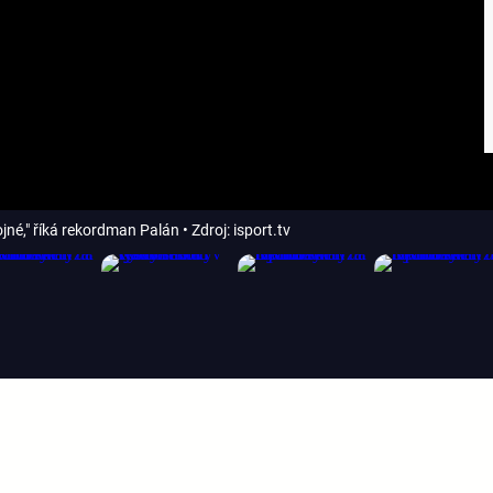
pojné," říká rekordman Palán
• Zdroj: isport.tv