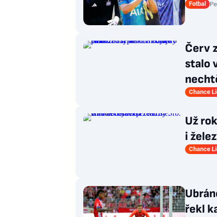
Fotbal
Pe
Červ z
stalo
necht
Chance L
Už rok
i žele
Chance L
Ubráně
řekl k