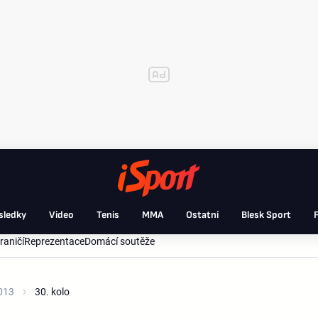
sledky
Video
Tenis
MMA
Ostatní
Blesk Sport
F
raničí
Reprezentace
Domácí soutěže
013
30. kolo