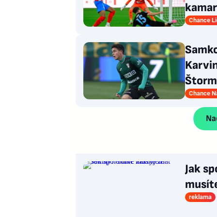
kamar
Chance L
Samko
Karvi
Štorm
Chance Ná
Nač
Jak sp
musít
reklama