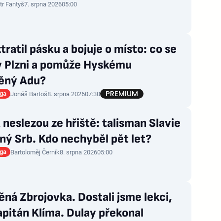
tr Fantyš
7. srpna 2026
05:00
tratil pásku a bojuje o místo: co se
 v Plzni a pomůže Hyskému
ěný Adu?
iga
Jonáš Bartoš
8. srpna 2026
07:30
 neslezou ze hřiště: talisman Slavie
zný Srb. Kdo nechyběl pět let?
iga
Bartoloměj Černík
8. srpna 2026
05:00
ná Zbrojovka. Dostali jsme lekci,
apitán Klíma. Dulay překonal