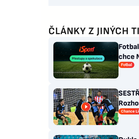
ČLÁNKY Z JINÝCH T
Fotba
chce 
odmít
Fotbal
SESTŘI
Rozhod
Slovan
Chance L