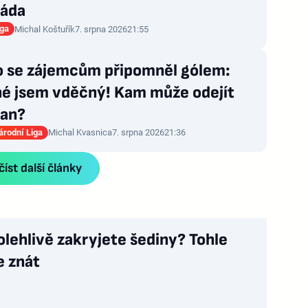
áda
iga
Michal Koštuřík
7. srpna 2026
21:55
 se zájemcům připomněl gólem:
né jsem vděčný! Kam může odejít
an?
rodní Liga
Michal Kvasnica
7. srpna 2026
21:36
íst další články
olehlivě zakryjete šediny? Tohle
e znát