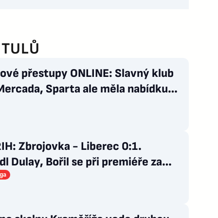
ITULŮ
lové přestupy ONLINE: Slavný klub
Mercada, Sparta ale měla nabídku
nout
H: Zbrojovka - Liberec 0:1.
l Dulay, Bořil se při premiéře za
 zranil
iga