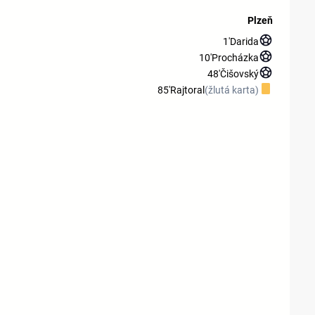
Plzeň
1'
Darida
10'
Procházka
48'
Čišovský
85'
Rajtoral
(žlutá karta)