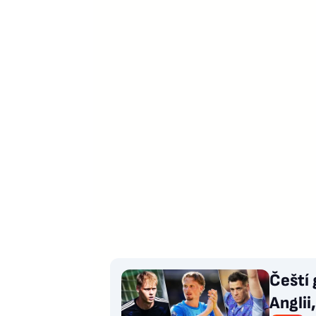
Čeští 
Anglii