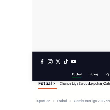
Fotbal
Hokej
Vý
Fotbal
Chance Liga
Evropské poháry
Zah
iSport.cz
Fotbal
Gambrinus liga 2012/2