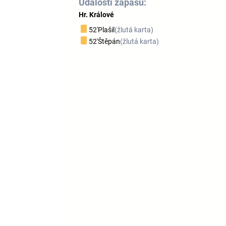
Události zápasu:
Hr. Králové
52'
Plašil
(žlutá karta)
52'
Štěpán
(žlutá karta)