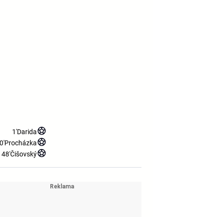
1'
Darida
0'
Procházka
48'
Čišovský