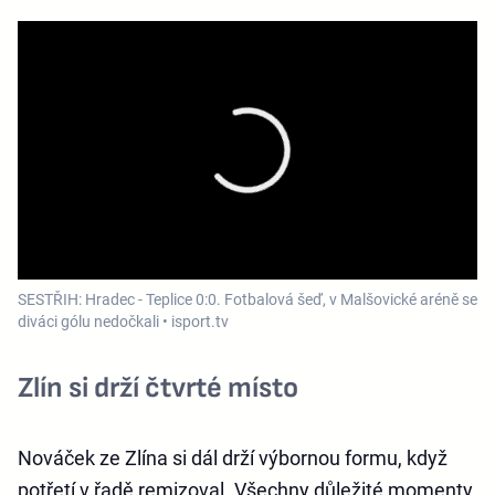
SESTŘIH: Hradec - Teplice 0:0. Fotbalová šeď, v Malšovické aréně se
diváci gólu nedočkali • isport.tv
Zlín si drží čtvrté místo
Nováček ze Zlína si dál drží výbornou formu, když
potřetí v řadě remizoval. Všechny důležité momenty,