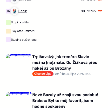
Baník
30
25:45
22
16
Skupina o titul
Play-off o umístění
Skupina o záchranu
Trpišovský: jak trenéra Slavie
možná (ne)znáte. Od Žižkova přes
hokej až po Brozany
Chance Liga
Petr Říha
25. října 2025
05:00
Nové Bazaly už znají svou podobu!
Brabec: Byl to můj favorit, jsem
hodně spokojený