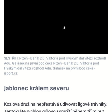
SESTŘIH: Plzeň - Baník 2:0. Viktoria pod Hyským dál vítězí, rozhodl
Adu. Galásek na první bod čeká Plzeň - Baník 2:0. Viktoria pod
Hyským dál vítězí, rozhodl Adu. Galásek na první bod čeká •
isport.cz
Jablonec králem severu
Kozlova družina nepřestává udivovat ligové trávníky.
Tentokráte rychlou gólovou smrští během tří minut