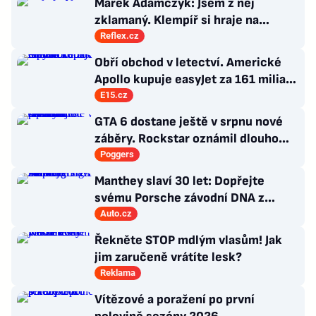
Marek Adamczyk: Jsem z něj
zklamaný. Klempíř si hraje na
ministra. Nestačí se tak tvářit, musí
Reflex.cz
zamakat
Obří obchod v letectví. Americké
Apollo kupuje easyJet za 161 miliard
korun
E15.cz
GTA 6 dostane ještě v srpnu nové
záběry. Rockstar oznámil dlouho
očekávanou prezentaci
Poggers
Manthey slaví 30 let: Dopřejte
svému Porsche závodní DNA z
Nürburgringu
Auto.cz
Řekněte STOP mdlým vlasům! Jak
jim zaručeně vrátíte lesk?
Reklama
Vítězové a poražení po první