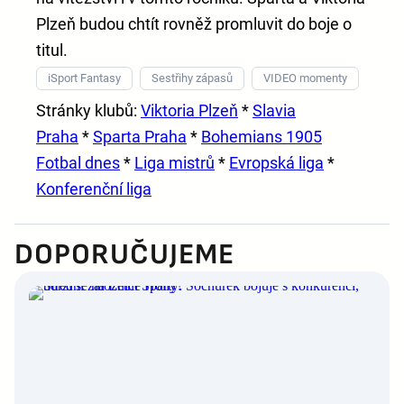
Plzeň budou chtít rovněž promluvit do boje o
titul.
iSport Fantasy
Sestřihy zápasů
VIDEO momenty
Stránky klubů:
Viktoria Plzeň
*
Slavia
Praha
*
Sparta Praha
*
Bohemians 1905
Fotbal dnes
*
Liga mistrů
*
Evropská liga
*
Konferenční liga
DOPORUČUJEME