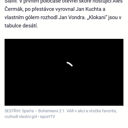
Slavií. V prvním poločase otevřel skóre hostující Aleš
Čermák, po přestávce vyrovnal Jan Kuchta a
vlastním gólem rozhodl Jan Vondra. „Klokani“ jsou v
tabulce desátí.
SESTŘIH: Sparta – Bohemians 2:1. VAR v akci a otočka favorita,
rozhodl vlastní gól • isportTV