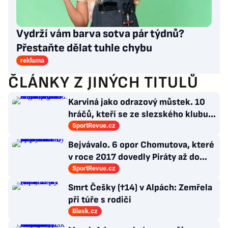
Vydrží vám barva sotva pár týdnů?
Přestaňte dělat tuhle chybu
reklama
ČLÁNKY Z JINÝCH TITULŮ
Karviná jako odrazový můstek. 10
hráčů, kteří se ze slezského klubu
probili k lukrativnímu angažmá
SportRevue.cz
Bejvávalo. 6 opor Chomutova, které
v roce 2017 dovedly Piráty až do
semifinále play-off
SportRevue.cz
Smrt Češky (†14) v Alpách: Zemřela
při túře s rodiči
Blesk.cz