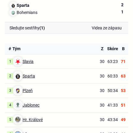
2
Sparta
1
Bohemians
Sledujte sestřihy
(1)
Videa ze zápasu
#
Tým
Z
Skóre
B
Slavia
30
63:23
71
1
Sparta
30
60:33
63
2
Plzeň
30
50:34
53
3
Jablonec
30
41:33
51
4
Hr. Králové
30
43:34
49
5