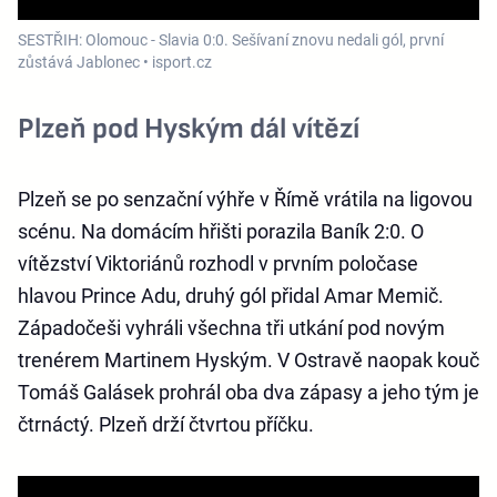
SESTŘIH: Olomouc - Slavia 0:0. Sešívaní znovu nedali gól, první
zůstává Jablonec • isport.cz
Plzeň pod Hyským dál vítězí
Plzeň se po senzační výhře v Římě vrátila na ligovou
scénu. Na domácím hřišti porazila Baník 2:0. O
vítězství Viktoriánů rozhodl v prvním poločase
hlavou Prince Adu, druhý gól přidal Amar Memič.
Západočeši vyhráli všechna tři utkání pod novým
trenérem Martinem Hyským. V Ostravě naopak kouč
Tomáš Galásek prohrál oba dva zápasy a jeho tým je
čtrnáctý. Plzeň drží čtvrtou příčku.