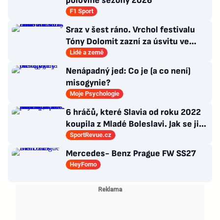
polovině sezóny 2026
F1 Sport
Sraz v šest ráno. Vrchol festivalu
Tóny Dolomit zazní za úsvitu ve
3000 metrech
Lidé a země
Nenápadný jed: Co je (a co není)
misogynie?
Moje Psychologie
6 hráčů, které Slavia od roku 2022
koupila z Mladé Boleslavi. Jak se jim
po přestupu do Edenu vedlo?
SportRevue.cz
Mercedes- Benz Prague FW SS27
HeyFomo