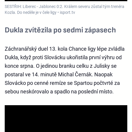
SESTŘIH: Liberec - Jablonec 0:2. Králem severu zůstal tým trenéra
Kozla. Do neděle je v čele ligy • isport.tv
Dukla zvítězila po sedmi zápasech
Záchranářský duel 13. kola Chance ligy lépe zvládla
Dukla, když proti Slovácku ukořistila první výhru od
konce srpna. O jedinou branku celku z Julisky se
postaral ve 14. minutě Michal Černák. Naopak
Slovácko po cenné remíze se Spartou počtvrté za
sebou neskórovalo a spadlo na poslední místo.