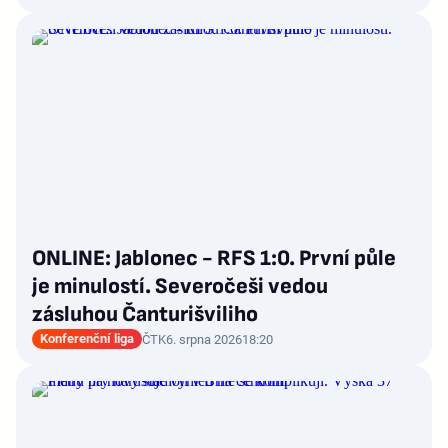
ONLINE: Jablonec - RFS 1:0. První půle
je minulostí. Severočeši vedou
zásluhou Čanturišviliho
Konferenční liga
ČTK
6. srpna 2026
18:20