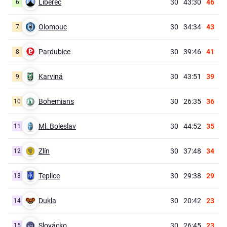
Liberec
30
43:30
46
6
Olomouc
30
34:34
43
7
Pardubice
30
39:46
41
8
Karviná
30
43:51
39
9
Bohemians
30
26:35
36
10
Ml. Boleslav
30
44:52
35
11
Zlín
30
37:48
34
12
Teplice
30
29:38
29
13
Dukla
30
20:42
23
14
Slovácko
30
26:45
23
15