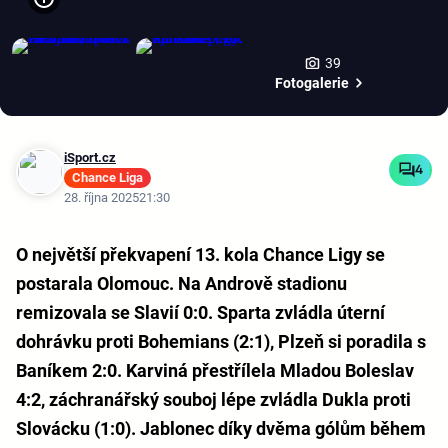
39
Fotogalerie
iSport.cz
4
Chance Liga
28. října 2025
21:30
O největší překvapení 13. kola Chance Ligy se
postarala Olomouc. Na Andrově stadionu
remizovala se Slavií 0:0. Sparta zvládla úterní
dohrávku proti Bohemians (2:1), Plzeň si poradila s
Baníkem 2:0. Karviná přestřílela Mladou Boleslav
4:2, záchranářský souboj lépe zvládla Dukla proti
Slovácku (1:0). Jablonec díky dvěma gólům během