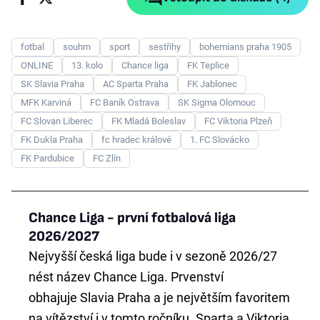
fotbal
souhrn
sport
sestřihy
bohemians praha 1905
ONLINE
13. kolo
Chance liga
FK Teplice
SK Slavia Praha
AC Sparta Praha
FK Jablonec
MFK Karviná
FC Baník Ostrava
SK Sigma Olomouc
FC Slovan Liberec
FK Mladá Boleslav
FC Viktoria Plzeň
FK Dukla Praha
fc hradec králové
1. FC Slovácko
FK Pardubice
FC Zlín
Chance Liga - první fotbalová liga
2026/2027
Nejvyšší česká liga bude i v sezoně 2026/27
nést název
Chance Liga
. Prvenství
obhajuje
Slavia Praha
a je největším favoritem
na vítězství i v tomto ročníku. Sparta a Viktoria