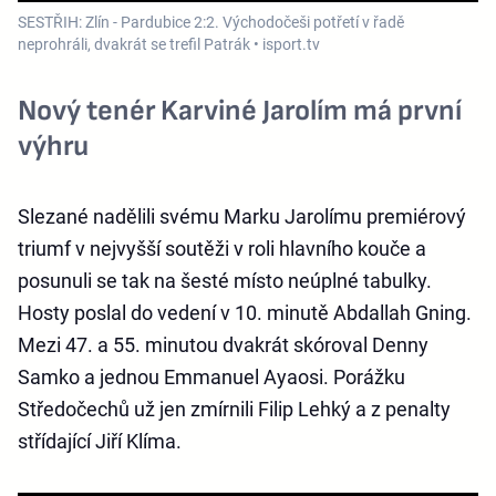
SESTŘIH: Zlín - Pardubice 2:2. Východočeši potřetí v řadě
neprohráli, dvakrát se trefil Patrák • isport.tv
Nový tenér Karviné Jarolím má první
výhru
Slezané nadělili svému Marku Jarolímu premiérový
triumf v nejvyšší soutěži v roli hlavního kouče a
posunuli se tak na šesté místo neúplné tabulky.
Hosty poslal do vedení v 10. minutě Abdallah Gning.
Mezi 47. a 55. minutou dvakrát skóroval Denny
Samko a jednou Emmanuel Ayaosi. Porážku
Středočechů už jen zmírnili Filip Lehký a z penalty
střídající Jiří Klíma.