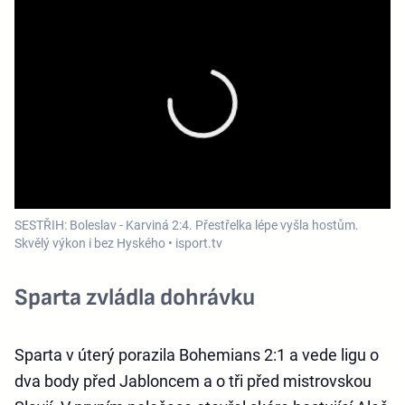
SESTŘIH: Boleslav - Karviná 2:4. Přestřelka lépe vyšla hostům.
Skvělý výkon i bez Hyského • isport.tv
Sparta zvládla dohrávku
Sparta v úterý porazila Bohemians 2:1 a vede ligu o
dva body před Jabloncem a o tři před mistrovskou