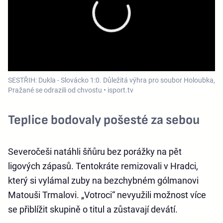
SESTŘIH: Dukla - Slovácko 1:0. Důležitá výhra pro soubor Holoubka,
Pražané se odrazili od chvostu • isport.tv
Teplice bodovaly pošesté za sebou
Severočeši natáhli šňůru bez porážky na pět
ligových zápasů. Tentokráte remizovali v Hradci,
který si vylámal zuby na bezchybném gólmanovi
Matouši Trmalovi. „Votroci“ nevyužili možnost více
se přiblížit skupině o titul a zůstavají devátí.