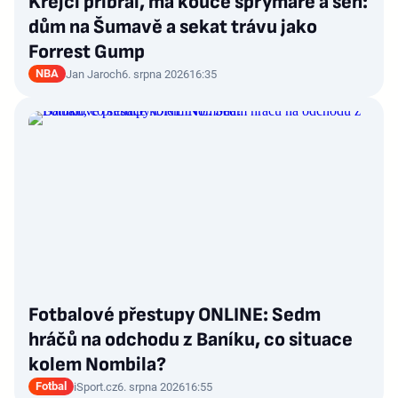
Krejčí přibral, má kouče šprýmaře a sen:
dům na Šumavě a sekat trávu jako
Forrest Gump
NBA
Jan Jaroch
6. srpna 2026
16:35
Fotbalové přestupy ONLINE: Sedm
hráčů na odchodu z Baníku, co situace
kolem Nombila?
Fotbal
iSport.cz
6. srpna 2026
16:55