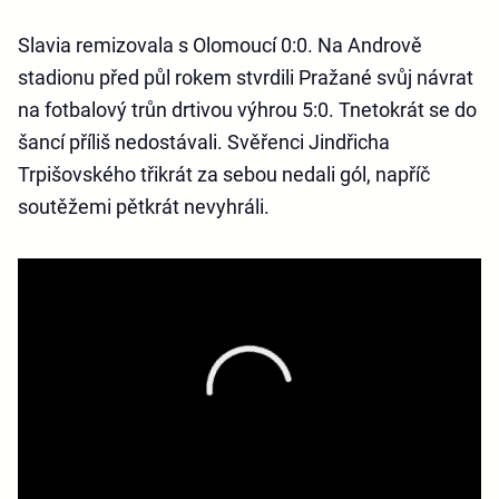
Slavia remizovala s Olomoucí 0:0. Na Andrově
stadionu před půl rokem stvrdili Pražané svůj návrat
na fotbalový trůn drtivou výhrou 5:0. Tnetokrát se do
šancí příliš nedostávali. Svěřenci Jindřicha
Trpišovského třikrát za sebou nedali gól, napříč
soutěžemi pětkrát nevyhráli.