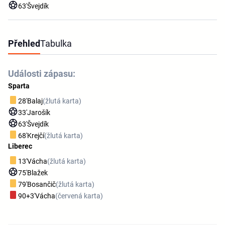
63'
Švejdík
Přehled
Tabulka
Události zápasu:
Sparta
28'
Balaj
(žlutá karta)
33'
Jarošík
63'
Švejdík
68'
Krejčí
(žlutá karta)
Liberec
13'
Vácha
(žlutá karta)
75'
Blažek
79'
Bosančič
(žlutá karta)
90+3'
Vácha
(červená karta)