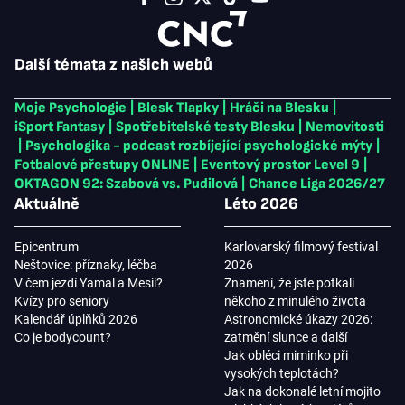
Další témata z našich webů
Moje Psychologie
|
Blesk Tlapky
|
Hráči na Blesku
|
iSport Fantasy
|
Spotřebitelské testy Blesku
|
Nemovitosti
|
Psychologika - podcast rozbíjející psychologické mýty
|
Fotbalové přestupy ONLINE
|
Eventový prostor Level 9
|
OKTAGON 92: Szabová vs. Pudilová
|
Chance Liga 2026/27
Aktuálně
Léto 2026
Epicentrum
Karlovarský filmový festival
Neštovice: příznaky, léčba
2026
V čem jezdí Yamal a Mesii?
Znamení, že jste potkali
Kvízy pro seniory
někoho z minulého života
Kalendář úplňků 2026
Astronomické úkazy 2026:
Co je bodycount?
zatmění slunce a další
Jak obléci miminko při
vysokých teplotách?
Jak na dokonalé letní mojito