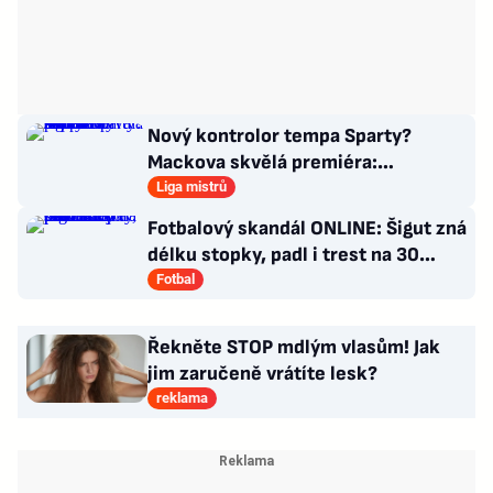
Nový kontrolor tempa Sparty?
Mackova skvělá premiéra:
nacvičený signál i chvála experta
Liga mistrů
Fotbalový skandál ONLINE: Šigut zná
délku stopky, padl i trest na 30
měsíců a pokuta 200 tisíc
Fotbal
Řekněte STOP mdlým vlasům! Jak
jim zaručeně vrátíte lesk?
reklama