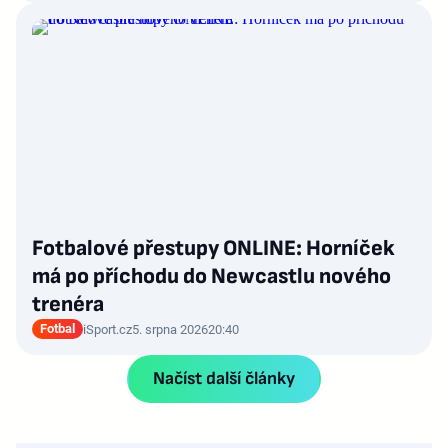
Fotbalové přestupy ONLINE: Horníček
má po příchodu do Newcastlu nového
trenéra
Fotbal
iSport.cz
5. srpna 2026
20:40
Načíst další články