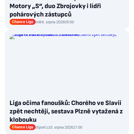
Motory „S“, duo Zbrojovky i lídři
pohárových zástupců
Chance Liga
mik
6. srpna 2026
05:00
Liga očima fanoušků: Chorého ve Slavii
zpět nechtějí, sestava Plzně vytažená z
klobouku
Chance Liga
iSport.cz
5. srpna 2026
21:00