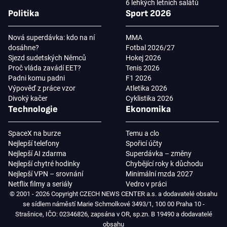
6 lehkých letních salátů
Politika
Sport 2026
Nová superdávka: kdo na ní
MMA
dosáhne?
Fotbal 2026/27
Sjezd sudetských Němců
Hokej 2026
Proč vláda zavádí EET?
Tenis 2026
Padni komu padni
F1 2026
Výpověď z práce vzor
Atletika 2026
Divoký kačer
Cyklistika 2026
Technologie
Ekonomika
SpaceX na burze
Temu a clo
Nejlepší telefony
Spořicí účty
Nejlepší AI zdarma
Superdávka – změny
Nejlepší chytré hodinky
Chybějící roky k důchodu
Nejlepší VPN – srovnání
Minimální mzda 2027
Netflix filmy a seriály
Vedro v práci
© 2001 - 2026 Copyright CZECH NEWS CENTER a.s. a dodavatelé obsahu
se sídlem náměstí Marie Schmolkové 3493/1, 100 00 Praha 10 -
Strašnice, IČO: 02346826, zapsána v OR, sp.zn. B 19490 a dodavatelé
obsahu