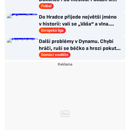
Šigut kariéru?
Fotbal
Do Hradce přijede největší jméno
v historii: valí se „Váša“ a vlna.
Policie v pohotovosti
Evropská liga
Další problémy v Dynamu. Chybí
hráči, ruší se béčko a hrozí pokuta.
Co s trenéry?
Domácí soutěže