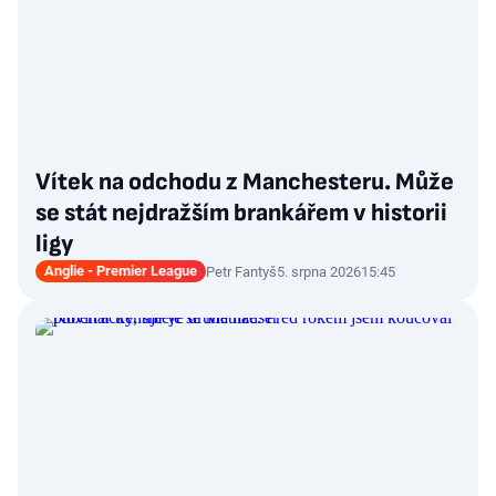
Vítek na odchodu z Manchesteru. Může
se stát nejdražším brankářem v historii
ligy
Anglie - Premier League
Petr Fantyš
5. srpna 2026
15:45