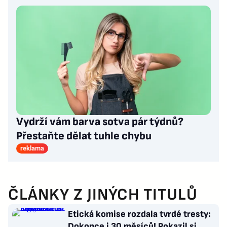
Vydrží vám barva sotva pár týdnů?
Přestaňte dělat tuhle chybu
reklama
ČLÁNKY Z JINÝCH TITULŮ
Etická komise rozdala tvrdé tresty:
Dokonce i 30 měsíců! Pokazil si