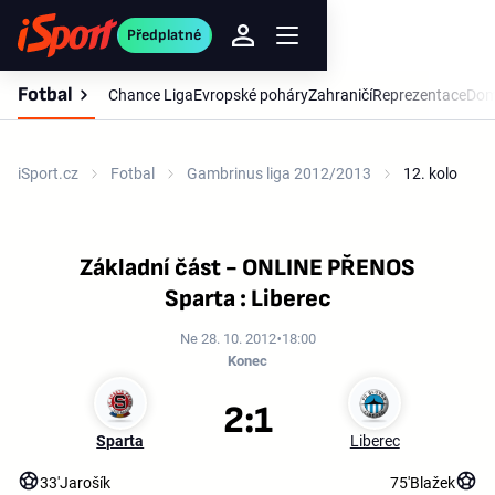
Předplatné
Fotbal
Chance Liga
Evropské poháry
Zahraničí
Reprezentace
Dom
iSport.cz
Fotbal
Gambrinus liga 2012/2013
12. kolo
Základní část - ONLINE PŘENOS
Sparta : Liberec
Ne 28. 10. 2012
18:00
Konec
2:1
Sparta
Liberec
33'
Jarošík
75'
Blažek