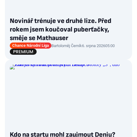
Novinář trénuje ve druhé lize. Před
rokem jsem koučoval puberťačky,
směje se Mathauser
Chance Národní Liga
Bartoloměj Černík
6. srpna 2026
05:00
Kdo na startu mohl zaujmout Deniu?