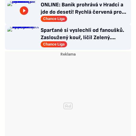
ONLINE: Baník prohrává v Hradci a
jde do deseti! Rychlá červená pro
Heču v Jablonci
Chance Liga
Sparťané si vyslechli od fanoušků.
Zasloužený kouř, líčil Zelený.
Experta nezaujal Kuol
Chance Liga