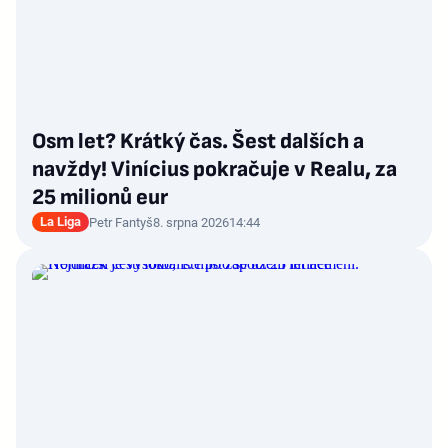
Osm let? Krátký čas. Šest dalších a
navždy! Vinícius pokračuje v Realu, za
25 milionů eur
La Liga
Petr Fantyš
8. srpna 2026
14:44