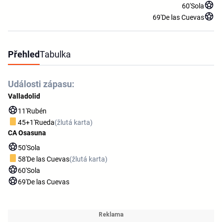
60'
Sola
69'
De las Cuevas
Přehled
Tabulka
Události zápasu:
Valladolid
11'
Rubén
45+1'
Rueda
(žlutá karta)
CA Osasuna
50'
Sola
58'
De las Cuevas
(žlutá karta)
60'
Sola
69'
De las Cuevas