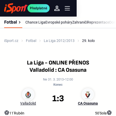
Předplatné
Fotbal
Chance Liga
Evropské poháry
Zahraničí
Reprezentace
Dom
iSport.cz
Fotbal
La Liga 2012/2013
29. kolo
La Liga - ONLINE PŘENOS
Valladolid : CA Osasuna
Ne 31. 3. 2013
12:00
Konec
1:3
Valladolid
CA Osasuna
11'
Rubén
50'
Sola