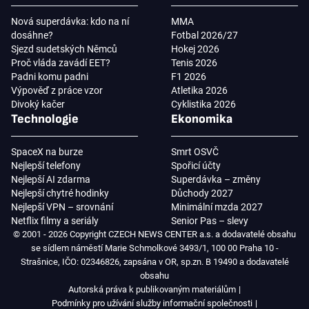
Nová superdávka: kdo na ní
MMA
dosáhne?
Fotbal 2026/27
Sjezd sudetských Němců
Hokej 2026
Proč vláda zavádí EET?
Tenis 2026
Padni komu padni
F1 2026
Výpověď z práce vzor
Atletika 2026
Divoký kačer
Cyklistika 2026
Technologie
Ekonomika
SpaceX na burze
Smrt OSVČ
Nejlepší telefony
Spořicí účty
Nejlepší AI zdarma
Superdávka – změny
Nejlepší chytré hodinky
Důchody 2027
Nejlepší VPN – srovnání
Minimální mzda 2027
Netflix filmy a seriály
Senior Pas – slevy
© 2001 - 2026 Copyright CZECH NEWS CENTER a.s. a dodavatelé obsahu
se sídlem náměstí Marie Schmolkové 3493/1, 100 00 Praha 10 -
Strašnice, IČO: 02346826, zapsána v OR, sp.zn. B 19490 a dodavatelé
obsahu
Autorská práva k publikovaným materiálům
Podmínky pro užívání služby informační společnosti