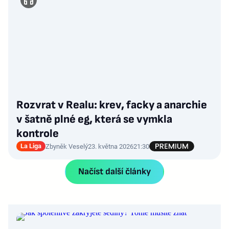
Rozvrat v Realu: krev, facky a anarchie
v šatně plné eg, která se vymkla
kontrole
La Liga
Zbyněk Veselý
23. května 2026
21:30
Načíst další články