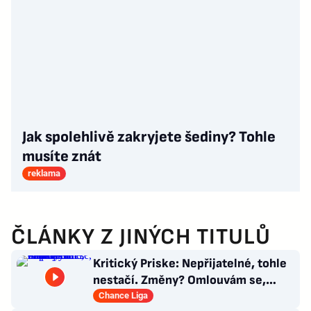
Jak spolehlivě zakryjete šediny? Tohle
musíte znát
reklama
ČLÁNKY Z JINÝCH TITULŮ
Kritický Priske: Nepřijatelné, tohle
nestačí. Změny? Omlouvám se,
nedokážu odpovědět
Chance Liga