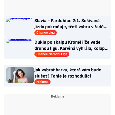
Slavia - Pardubice 2:1. Sešívaná
jízda pokračuje, třetí výhru v řadě
zařídil Chytil
Chance Liga
Dukla po skalpu Kroměříže vede
druhou ligu. Karviná vyhrála, kolaps
Ústí a triumf Táborska
Chance Národní Liga
Jak vybrat barvu, která vám bude
slušet? Tohle je rozhodující
reklama