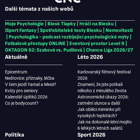
Další témata z našich webů
Moje Psychologie
|
Blesk Tlapky
|
Hráči na Blesku
|
iSport Fantasy
|
Spotřebitelské testy Blesku
|
Nemovitosti
|
Psychologika - podcast rozbíjející psychologické mýty
|
Fotbalové přestupy ONLINE
|
Eventový prostor Level 9
|
OKTAGON 92: Szabová vs. Pudilová
|
Chance Liga 2026/27
Aktuálně
Léto 2026
Epicentrum
Karlovarský filmový festival
Neštovice: příznaky, léčba
2026
V čem jezdí Yamal a Mesii?
Znamení, že jste potkali
Kvízy pro seniory
někoho z minulého života
Kalendář úplňků 2026
Astronomické úkazy 2026:
Co je bodycount?
zatmění slunce a další
Jak obléci miminko při
vysokých teplotách?
Jak na dokonalé letní mojito
6 lehkých letních salátů
Politika
Sport 2026