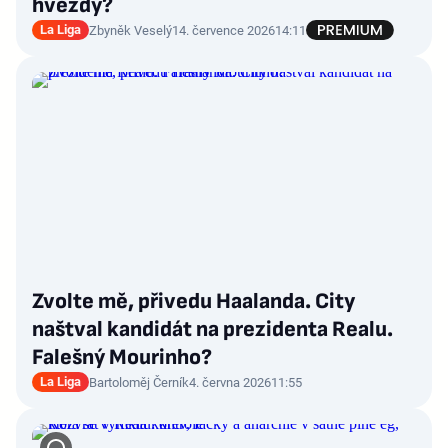
hvězdy?
La Liga
Zbyněk Veselý
14. července 2026
14:11
Zvolte mě, přivedu Haalanda. City
naštval kandidát na prezidenta Realu.
Falešný Mourinho?
La Liga
Bartoloměj Černík
4. června 2026
11:55