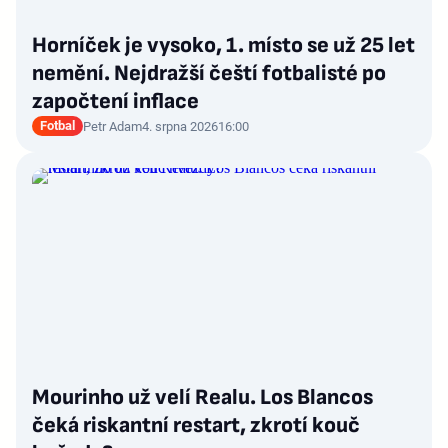
Horníček je vysoko, 1. místo se už 25 let
nemění. Nejdražší čeští fotbalisté po
započtení inflace
Fotbal
Petr Adam
4. srpna 2026
16:00
Mourinho už velí Realu. Los Blancos
čeká riskantní restart, zkrotí kouč