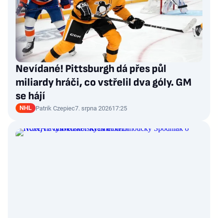
Nevídané! Pittsburgh dá přes půl
miliardy hráči, co vstřelil dva góly. GM
se hájí
NHL
Patrik Czepiec
7. srpna 2026
17:25