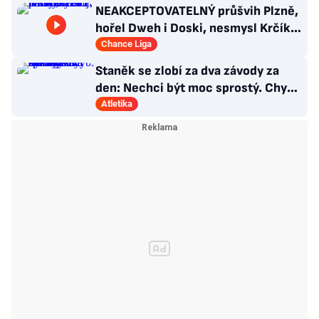
NEAKCEPTOVATELNÝ průšvih Plzně,
hořel Dweh i Doski, nesmysl Krčíka.
Ustojí to Hyský?
Chance Liga
Staněk se zlobí za dva závody za
den: Nechci být moc sprostý. Chybí
nám styčný důstojník
Atletika