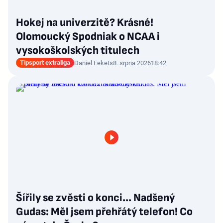
Hokej na univerzitě? Krásné!
Olomoucký Spodniak o NCAA i
vysokoškolských titulech
Tipsport extraliga
Daniel Fekets
8. srpna 2026
18:42
Šířily se zvěsti o konci... Nadšený
Gudas: Měl jsem přehřátý telefon! Co