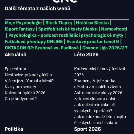
Další témata z našich webů
Moje Psychologie
|
Blesk Tlapky
|
Hráči na Blesku
|
iSport Fantasy
|
Spotřebitelské testy Blesku
|
Nemovitosti
|
Psychologika - podcast rozbíjející psychologické mýty
|
Fotbalové přestupy ONLINE
|
Eventový prostor Level 9
|
OKTAGON 92: Szabová vs. Pudilová
|
Chance Liga 2026/27
Aktuálně
Léto 2026
Epicentrum
Karlovarský filmový festival
Neštovice: příznaky, léčba
2026
V čem jezdí Yamal a Mesii?
Znamení, že jste potkali
Kvízy pro seniory
někoho z minulého života
Kalendář úplňků 2026
Astronomické úkazy 2026:
Co je bodycount?
zatmění slunce a další
Jak obléci miminko při
vysokých teplotách?
Jak na dokonalé letní mojito
6 lehkých letních salátů
Politika
Sport 2026