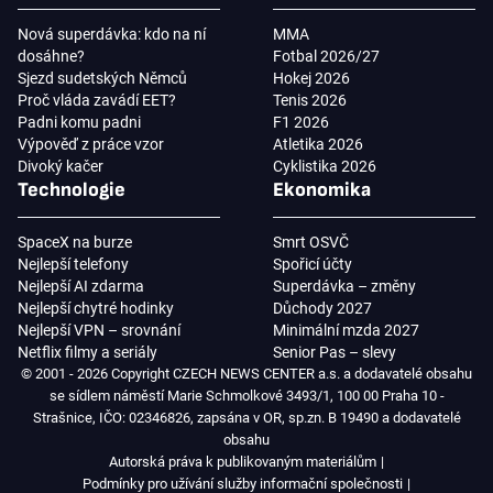
Nová superdávka: kdo na ní
MMA
dosáhne?
Fotbal 2026/27
Sjezd sudetských Němců
Hokej 2026
Proč vláda zavádí EET?
Tenis 2026
Padni komu padni
F1 2026
Výpověď z práce vzor
Atletika 2026
Divoký kačer
Cyklistika 2026
Technologie
Ekonomika
SpaceX na burze
Smrt OSVČ
Nejlepší telefony
Spořicí účty
Nejlepší AI zdarma
Superdávka – změny
Nejlepší chytré hodinky
Důchody 2027
Nejlepší VPN – srovnání
Minimální mzda 2027
Netflix filmy a seriály
Senior Pas – slevy
© 2001 - 2026 Copyright CZECH NEWS CENTER a.s. a dodavatelé obsahu
se sídlem náměstí Marie Schmolkové 3493/1, 100 00 Praha 10 -
Strašnice, IČO: 02346826, zapsána v OR, sp.zn. B 19490 a dodavatelé
obsahu
Autorská práva k publikovaným materiálům
Podmínky pro užívání služby informační společnosti