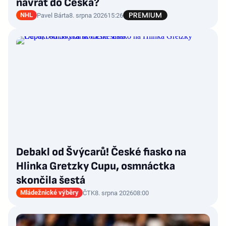
návrat do Česka?
NHL
Pavel Bárta
8. srpna 2026
15:26
Debakl od Švýcarů! České fiasko na
Hlinka Gretzky Cupu, osmnáctka
skončila šestá
Mládežnické výběry
ČTK
8. srpna 2026
08:00