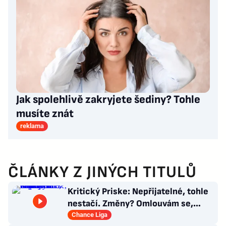
Jak spolehlivě zakryjete šediny? Tohle
musíte znát
reklama
ČLÁNKY Z JINÝCH TITULŮ
Kritický Priske: Nepřijatelné, tohle
nestačí. Změny? Omlouvám se,
nedokážu odpovědět
Chance Liga