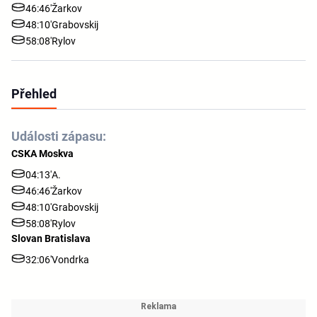
46:46'
Žarkov
48:10'
Grabovskij
58:08'
Rylov
Přehled
Události zápasu:
CSKA Moskva
04:13'
A.
46:46'
Žarkov
48:10'
Grabovskij
58:08'
Rylov
Slovan Bratislava
32:06'
Vondrka