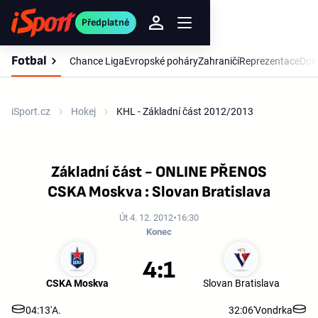
Předplatné
Fotbal
Chance Liga
Evropské poháry
Zahraničí
Reprezentace
Dom
iSport.cz
Hokej
KHL - Základní část 2012/2013
Základní část - ONLINE PŘENOS
CSKA Moskva : Slovan Bratislava
Út 4. 12. 2012
16:30
Konec
4:1
CSKA Moskva
Slovan Bratislava
04:13'
A.
32:06'
Vondrka