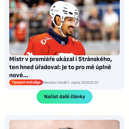
Mistr v premiéře ukázal i Stránského,
ten hned úřadoval: Je to pro mě úplně
nové…
Tipsport extraliga
Miroslav Horák
7. srpna 2026
20:23
Načíst další články