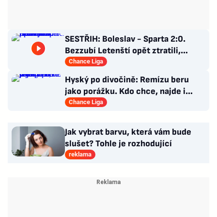
SESTŘIH: Boleslav - Sparta 2:0.
Bezzubí Letenští opět ztratili,
domácí rozhodli v první půli
Chance Liga
Hyský po divočině: Remízu beru
jako porážku. Kdo chce, najde i
hodně pozitivních věcí
Chance Liga
Jak vybrat barvu, která vám bude
slušet? Tohle je rozhodující
reklama