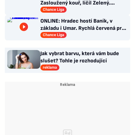
Zasloužený kouř, líčil Zelený.
Experta nezaujal Kuol
Chance Liga
ONLINE: Hradec hostí Baník, v
základu i Umar. Rychlá červená pro
Heču v Jablonci!
Chance Liga
Jak vybrat barvu, která vám bude
slušet? Tohle je rozhodující
reklama