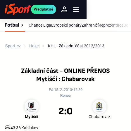
Předplatné
Fotbal
Chance Liga
Evropské poháry
Zahraničí
Reprezentace
Dom
iSport.cz
Hokej
KHL - Základní část 2012/2013
Základní část - ONLINE PŘENOS
Mytišči : Chabarovsk
Pá 15. 2. 2013
16:30
Konec
2:0
Mytišči
Chabarovsk
43:36'
Kablukov