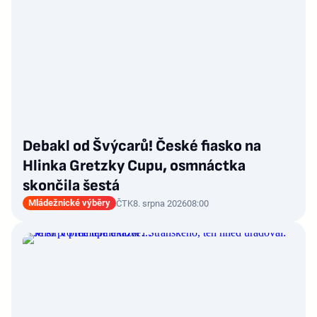
Debakl od Švýcarů! České fiasko na
Hlinka Gretzky Cupu, osmnáctka
skončila šestá
Mládežnické výběry
ČTK
8. srpna 2026
08:00