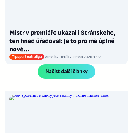
Mistr v premiéře ukázal i Stránského,
ten hned úřadoval: Je to pro mě úplně
nové…
Tipsport extraliga
Miroslav Horák
7. srpna 2026
20:23
Načíst další články