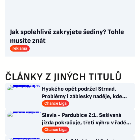
Jak spolehlivě zakryjete šediny? Tohle
musíte znát
reklama
ČLÁNKY Z JINÝCH TITULŮ
Hyského opět podržel Strnad.
Problémy i záblesky naděje, kde
hledat pozitiva?
Chance Liga
Slavia - Pardubice 2:1. Sešívaná
jízda pokračuje, třetí výhru v řadě
zařídil Chytil
Chance Liga