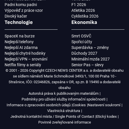
Padni komu padni
F1 2026
Výpověď z práce vzor
Atletika 2026
Divoký kačer
Cyklistika 2026
Technologie
Ekonomika
SpaceX na burze
Smrt OSVČ
Nejlepší telefony
Spořicí účty
Nejlepší AI zdarma
Superdávka – změny
Nejlepší chytré hodinky
Důchody 2027
Nejlepší VPN – srovnání
Minimální mzda 2027
Netflix filmy a seriály
Senior Pas – slevy
© 2001 - 2026 Copyright CZECH NEWS CENTER a.s. a dodavatelé obsahu
se sídlem náměstí Marie Schmolkové 3493/1, 100 00 Praha 10 -
Strašnice, IČO: 02346826, zapsána v OR, sp.zn. B 19490 a dodavatelé
obsahu
Autorská práva k publikovaným materiálům
Podmínky pro užívání služby informační společnosti
Informace o zpracování osobních údajů
Cookies
Nastavení soukromí
Vlastnická struktura
Jednotná kontaktní místa / Single Points of Contact
Etický kodex
Povinně zveřejňované informace