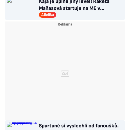
Kája je úplně jiný level! Raketa
Maňasová startuje na ME v
Birminghamu lov na medaili
Atletika
Sparťané si vyslechli od fanoušků.