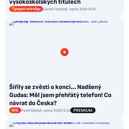
vysokoškolských titulech
Tipsport extraliga
Daniel Fekets
8. srpna 2026
18:42
Šířily se zvěsti o konci... Nadšený
Gudas: Měl jsem přehřátý telefon! Co
návrat do Česka?
NHL
Pavel Bárta
8. srpna 2026
15:26