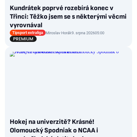
Kundrátek poprvé rozebírá konec v
Třinci: Těžko jsem se s některými věcmi
vyrovnával
Tipsport extraliga
Miroslav Horák
9. srpna 2026
05:00
Hokej na univerzitě? Krásné!
Olomoucký Spodniak o NCAA i