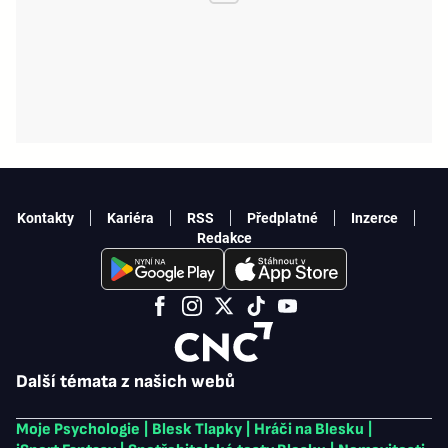
Kontakty
Kariéra
RSS
Předplatné
Inzerce
Redakce
Další témata z našich webů
Moje Psychologie
|
Blesk Tlapky
|
Hráči na Blesku
|