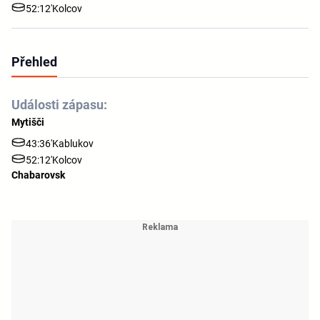
52:12'
Kolcov
Přehled
Události zápasu:
Mytišči
43:36'
Kablukov
52:12'
Kolcov
Chabarovsk