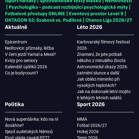
iSport Fantasy
|
Spotřebitelské testy Blesku
|
Nemovitosti
|
Psychologika - podcast rozbíjející psychologické mýty
|
Fotbalové přestupy ONLINE
|
Eventový prostor Level 9
|
OKTAGON 92: Szabová vs. Pudilová
|
Chance Liga 2026/27
Aktuálně
Léto 2026
Epicentrum
Karlovarský filmový festival
Neštovice: příznaky, léčba
2026
V čem jezdí Yamal a Mesii?
Znamení, že jste potkali
Kvízy pro seniory
někoho z minulého života
Kalendář úplňků 2026
Astronomické úkazy 2026:
Co je bodycount?
zatmění slunce a další
Jak obléci miminko při
vysokých teplotách?
Jak na dokonalé letní mojito
6 lehkých letních salátů
Politika
Sport 2026
Nová superdávka: kdo na ní
MMA
dosáhne?
Fotbal 2026/27
Sjezd sudetských Němců
Hokej 2026
Proč vláda zavádí EET?
Tenis 2026