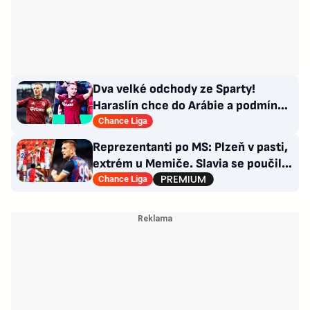
Dva velké odchody ze Sparty!
Haraslín chce do Arábie a podmínky
Kuchtova transferu
Chance Liga
Reprezentanti po MS: Plzeň v pasti,
extrém u Memiče. Slavia se poučila,
co Sparta?
Chance Liga