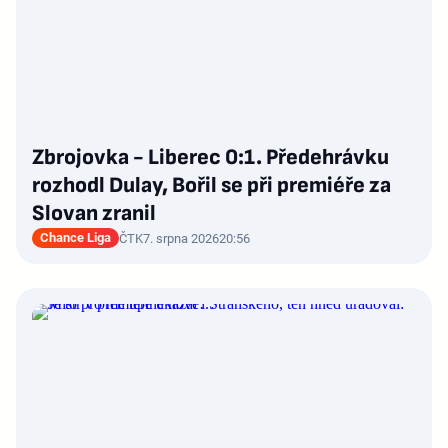
Zbrojovka - Liberec 0:1. Předehrávku
rozhodl Dulay, Bořil se při premiéře za
Slovan zranil
Chance Liga
ČTK
7. srpna 2026
20:56