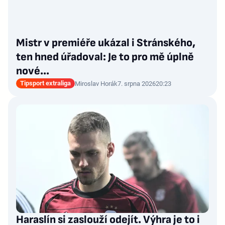
Mistr v premiéře ukázal i Stránského,
ten hned úřadoval: Je to pro mě úplně
nové…
Tipsport extraliga
Miroslav Horák
7. srpna 2026
20:23
Haraslín si zaslouží odejít. Výhra je to i