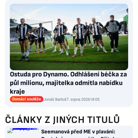
Ostuda pro Dynamo. Odhlášení béčka za
půl milionu, majitelka odmítla nabídku
kraje
Domácí soutěže
Jonáš Bartoš
7. srpna 2026
18:05
ČLÁNKY Z JINÝCH TITULŮ
Seemanová před ME v plavání: