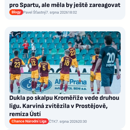
pro Spartu, ale měla by ještě zareagovat
Blogy
Pavel Šťastný
7. srpna 2026
18:02
Dukla po skalpu Kroměříže vede druhou
ligu. Karviná zvítězila v Prostějově,
remíza Ústí
Chance Národní Liga
ČTK
7. srpna 2026
20:30