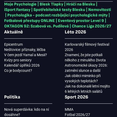
Moje Psychologie
|
Blesk Tlapky
|
Hráči na Blesku
|
iSport Fantasy
|
Spotřebitelské testy Blesku
|
Nemovitosti
|
Psychologika - podcast rozbíjející psychologické mýty
|
Fotbalové přestupy ONLINE
|
Eventový prostor Level 9
|
OKTAGON 92: Szabová vs. Pudilová
|
Chance Liga 2026/27
Aktuálně
Léto 2026
Epicentrum
Karlovarský filmový festival
Neštovice: příznaky, léčba
2026
V čem jezdí Yamal a Mesii?
Znamení, že jste potkali
Kvízy pro seniory
někoho z minulého života
Kalendář úplňků 2026
Astronomické úkazy 2026:
Co je bodycount?
zatmění slunce a další
Jak obléci miminko při
vysokých teplotách?
Jak na dokonalé letní mojito
6 lehkých letních salátů
Politika
Sport 2026
Nová superdávka: kdo na ní
MMA
dosáhne?
Fotbal 2026/27