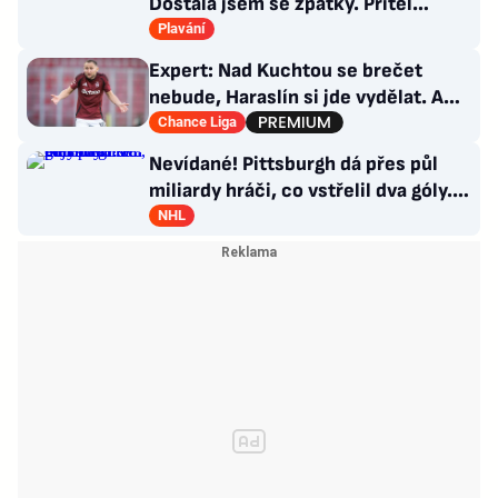
Dostala jsem se zpátky. Přítel
Choupenitch? Motivuje mě
Plavání
Expert: Nad Kuchtou se brečet
nebude, Haraslín si jde vydělat. A
ambice na titul? Až za rok
Chance Liga
Nevídané! Pittsburgh dá přes půl
miliardy hráči, co vstřelil dva góly.
GM se hájí
NHL