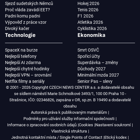
Sjezd sudetských Němců
Hokej 2026
Proč vláda zavádí EET?
Tenis 2026
Padni komu padni
F1 2026
Výpověď z práce vzor
Atletika 2026
Divoký kačer
Cyklistika 2026
Technologie
Ekonomika
SpaceX na burze
Smrt OSVČ
Nejlepší telefony
Spořicí účty
Nejlepší AI zdarma
Superdávka – změny
Nejlepší chytré hodinky
Důchody 2027
Nejlepší VPN – srovnání
Minimální mzda 2027
Netflix filmy a seriály
Senior Pas – slevy
© 2001 - 2026 Copyright CZECH NEWS CENTER a.s. a dodavatelé obsahu
se sídlem náměstí Marie Schmolkové 3493/1, 100 00 Praha 10 -
Strašnice, IČO: 02346826, zapsána v OR, sp.zn. B 19490 a dodavatelé
obsahu
Autorská práva k publikovaným materiálům
Podmínky pro užívání služby informační společnosti
Informace o zpracování osobních údajů
Cookies
Nastavení soukromí
Vlastnická struktura
Jednotná kontaktní místa / Single Points of Contact
Etický kodex