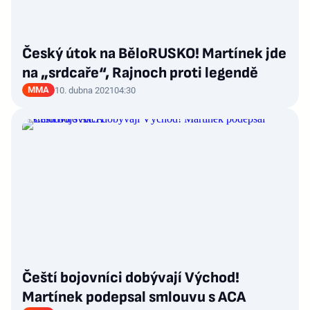
Český útok na BěloRUSKO! Martínek jde
na „srdcaře“, Rajnoch proti legendě
MMA
10. dubna 2021
04:30
Čeští bojovníci dobývají Východ!
Martínek podepsal smlouvu s ACA