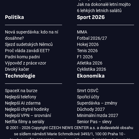
Jak na dokonalé letní mojito
6 lehkých letních salátů
Politika
Sport 2026
Nová superdávka: kdo na ní
MMA
dosáhne?
Fotbal 2026/27
Sjezd sudetských Němců
Hokej 2026
Proč vláda zavádí EET?
Tenis 2026
Padni komu padni
F1 2026
Výpověď z práce vzor
Atletika 2026
Divoký kačer
Cyklistika 2026
Technologie
Ekonomika
SpaceX na burze
Smrt OSVČ
Nejlepší telefony
Spořicí účty
Nejlepší AI zdarma
Superdávka – změny
Nejlepší chytré hodinky
Důchody 2027
Nejlepší VPN – srovnání
Minimální mzda 2027
Netflix filmy a seriály
Senior Pas – slevy
© 2001 - 2026 Copyright CZECH NEWS CENTER a.s. a dodavatelé obsahu
se sídlem náměstí Marie Schmolkové 3493/1, 100 00 Praha 10 -