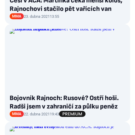
Češi v ACA: Martínka čeká menší kolos,
Rajnochovi stačilo pět vařících van
MMA
23. dubna 2021
13:55
Bojovník Rajnoch: Rusové? Ostří hoši.
Radši jsem v zahraničí za půlku peněz
MMA
22. dubna 2021
19:43