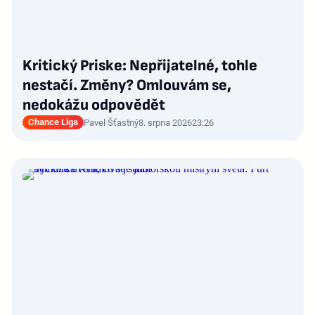
Kritický Priske: Nepřijatelné, tohle
nestačí. Změny? Omlouvám se,
nedokážu odpovědět
Chance Liga
Pavel Šťastný
8. srpna 2026
23:26