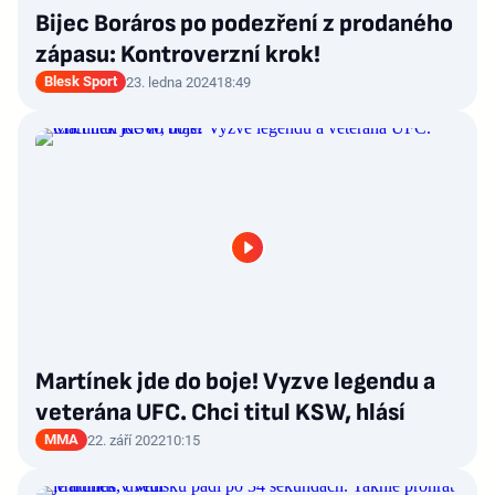
Bijec Boráros po podezření z prodaného
zápasu: Kontroverzní krok!
Blesk Sport
23. ledna 2024
18:49
Martínek jde do boje! Vyzve legendu a
veterána UFC. Chci titul KSW, hlásí
MMA
22. září 2022
10:15