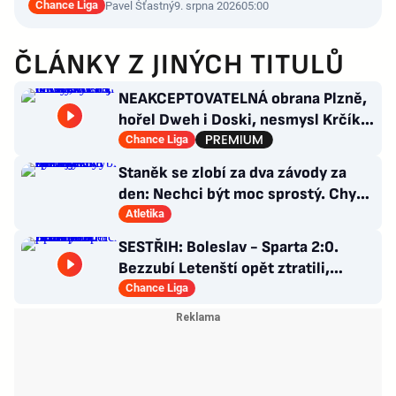
Chance Liga
Pavel Šťastný
9. srpna 2026
05:00
ČLÁNKY Z JINÝCH TITULŮ
NEAKCEPTOVATELNÁ obrana Plzně,
hořel Dweh i Doski, nesmysl Krčíka.
Ustojí to Hyský?
Chance Liga
Staněk se zlobí za dva závody za
den: Nechci být moc sprostý. Chybí
nám styčný důstojník
Atletika
SESTŘIH: Boleslav - Sparta 2:0.
Bezzubí Letenští opět ztratili,
domácí rozhodli v první půli
Chance Liga