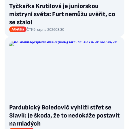
Tyčkařka Krutilová je juniorskou
mistryní světa: Furt nemůžu uvěřit, co
se stalo!
Atletika
ČTK
9. srpna 2026
08:30
Pardubický Boledovič vyhlíží střet se
Slavií: Je škoda, že to nedokáže postavit
na mladých