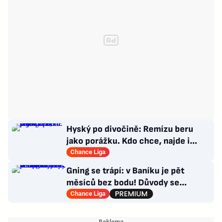
Hyský po divočině: Remízu beru
jako porážku. Kdo chce, najde i
hodně pozitivních věcí
Chance Liga
Gning se trápí: v Baníku je pět
měsíců bez bodu! Důvody se
opakují u tří trenérů
Chance Liga