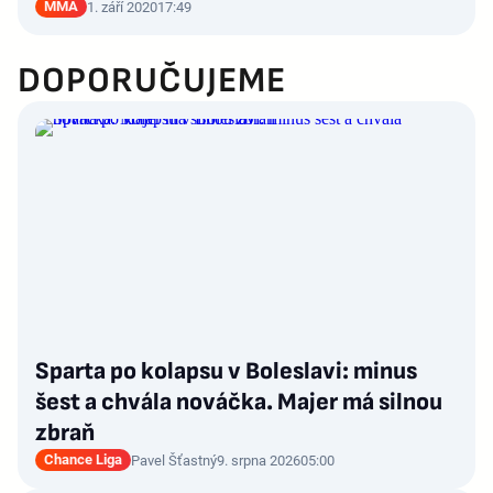
MMA
1. září 2020
17:49
DOPORUČUJEME
Sparta po kolapsu v Boleslavi: minus
šest a chvála nováčka. Majer má silnou
zbraň
Chance Liga
Pavel Šťastný
9. srpna 2026
05:00