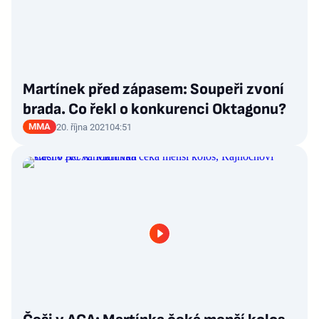
Martínek před zápasem: Soupeři zvoní
brada. Co řekl o konkurenci Oktagonu?
MMA
20. října 2021
04:51