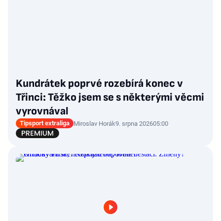
Kundrátek poprvé rozebírá konec v
Třinci: Těžko jsem se s některými věcmi
vyrovnával
Tipsport extraliga
Miroslav Horák
9. srpna 2026
05:00