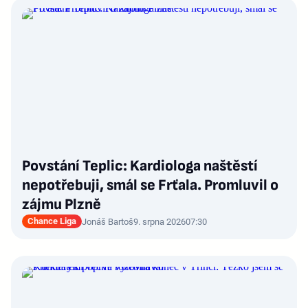
Povstání Teplic: Kardiologa naštěstí
nepotřebuji, smál se Frťala. Promluvil o
zájmu Plzně
Chance Liga
Jonáš Bartoš
9. srpna 2026
07:30