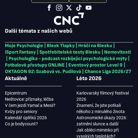
Další témata z našich webů
Moje Psychologie
|
Blesk Tlapky
|
Hráči na Blesku
|
iSport Fantasy
|
Spotřebitelské testy Blesku
|
Nemovitosti
|
Psychologika - podcast rozbíjející psychologické mýty
|
Fotbalové přestupy ONLINE
|
Eventový prostor Level 9
|
OKTAGON 92: Szabová vs. Pudilová
|
Chance Liga 2026/27
Aktuálně
Léto 2026
Epicentrum
Karlovarský filmový festival
Neštovice: příznaky, léčba
2026
V čem jezdí Yamal a Mesii?
Znamení, že jste potkali
Kvízy pro seniory
někoho z minulého života
Kalendář úplňků 2026
Astronomické úkazy 2026:
Co je bodycount?
zatmění slunce a další
Jak obléci miminko při
vysokých teplotách?