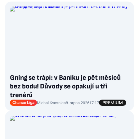
Gning se trápí: v Baníku je pět měsíců
bez bodu! Důvody se opakují u tří
trenérů
Chance Liga
Michal Kvasnica
8. srpna 2026
17:17