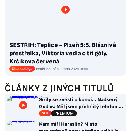
SESTŘIH: Teplice - Plzeň 5:5. Bláznivá
přestřelka, Viktoria vedla o tři góly.
Krčíkova červená
Chance Liga
Jonáš Bartoš
8. srpna 2026
18:55
ČLÁNKY Z JINÝCH TITULŮ
Šířily se zvěsti o konci... Nadšený
Gudas: Měl jsem přehřátý telefon!
Co návrat do Česka?
NHL
Kam míří Haraslín? Místo