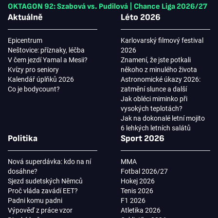
OKTAGON 92: Szabová vs. Pudilová
|
Chance Liga 2026/27
Aktuálně
Léto 2026
Epicentrum
Karlovarský filmový festival
Neštovice: příznaky, léčba
2026
V čem jezdí Yamal a Mesii?
Znamení, že jste potkali
Kvízy pro seniory
někoho z minulého života
Kalendář úplňků 2026
Astronomické úkazy 2026:
Co je bodycount?
zatmění slunce a další
Jak obléci miminko při
vysokých teplotách?
Jak na dokonalé letní mojito
6 lehkých letních salátů
Politika
Sport 2026
Nová superdávka: kdo na ní
MMA
dosáhne?
Fotbal 2026/27
Sjezd sudetských Němců
Hokej 2026
Proč vláda zavádí EET?
Tenis 2026
Padni komu padni
F1 2026
Výpověď z práce vzor
Atletika 2026