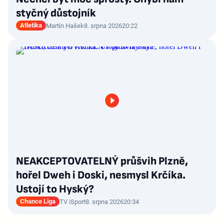
styčný důstojník
Atletika
Martin Hašek
8. srpna 2026
20:22
NEAKCEPTOVATELNÝ průšvih Plzně,
hořel Dweh i Doski, nesmysl Krčíka.
Ustojí to Hyský?
Chance Liga
TV iSport
8. srpna 2026
20:34