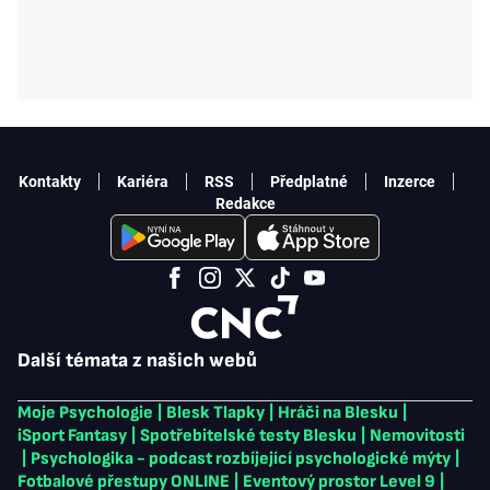
Kontakty
Kariéra
RSS
Předplatné
Inzerce
Redakce
Další témata z našich webů
Moje Psychologie
|
Blesk Tlapky
|
Hráči na Blesku
|
iSport Fantasy
|
Spotřebitelské testy Blesku
|
Nemovitosti
|
Psychologika - podcast rozbíjející psychologické mýty
|
Fotbalové přestupy ONLINE
|
Eventový prostor Level 9
|