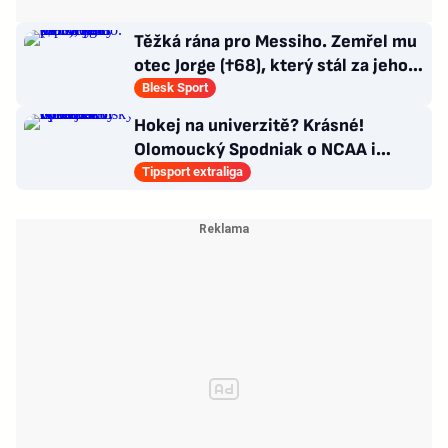
Těžká rána pro Messiho. Zemřel mu
otec Jorge (†68), který stál za jeho
úspěchy
Blesk Sport
Hokej na univerzitě? Krásné!
Olomoucký Spodniak o NCAA i
vysokoškolských titulech
Tipsport extraliga