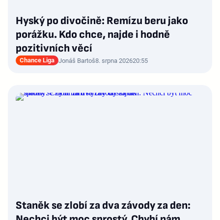
Hyský po divočině: Remízu beru jako
porážku. Kdo chce, najde i hodně
pozitivních věcí
Chance Liga
Jonáš Bartoš
8. srpna 2026
20:55
Staněk se zlobí za dva závody za den:
Nechci být moc sprostý. Chybí nám