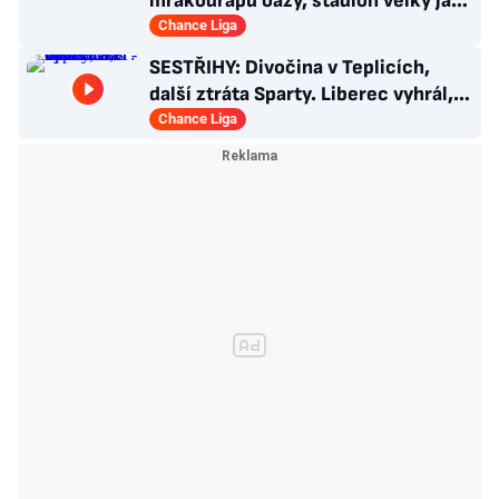
mrakodrapů oázy, stadion velký jak
v Plzni. Byl by největší hvězdou
Chance Liga
SESTŘIHY: Divočina v Teplicích,
další ztráta Sparty. Liberec vyhrál,
Zlín - Bohemians 0:2
Chance Liga