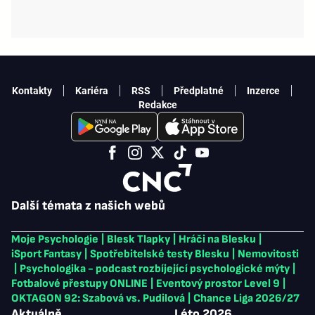
Kontakty
Kariéra
RSS
Předplatné
Inzerce
Redakce
Další témata z našich webů
Moje Psychologie
|
Blesk Tlapky
|
Hráči na Blesku
|
iSport Fantasy
|
Spotřebitelské testy Blesku
|
Nemovitosti
|
Psychologika - podcast rozbíjející psychologické mýty
|
Fotbalové přestupy ONLINE
|
Eventový prostor Level 9
|
OKTAGON 92: Szabová vs. Pudilová
|
Chance Liga 2026/27
Aktuálně
Léto 2026