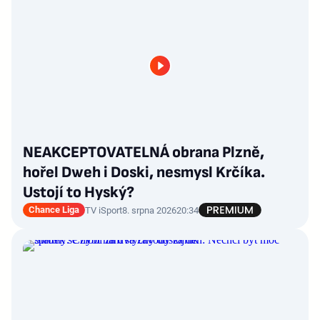
NEAKCEPTOVATELNÁ obrana Plzně,
hořel Dweh i Doski, nesmysl Krčíka.
Ustojí to Hyský?
Chance Liga
TV iSport
8. srpna 2026
20:34