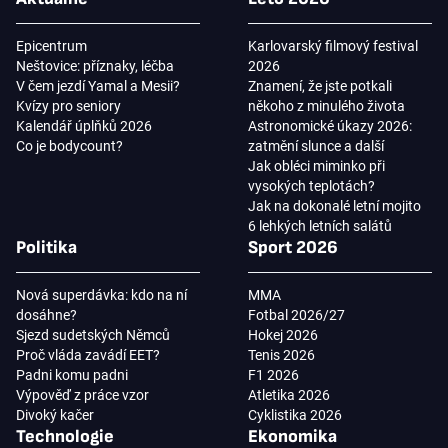
Epicentrum
Karlovarský filmový festival
Neštovice: příznaky, léčba
2026
V čem jezdí Yamal a Mesii?
Znamení, že jste potkali
Kvízy pro seniory
někoho z minulého života
Kalendář úplňků 2026
Astronomické úkazy 2026:
Co je bodycount?
zatmění slunce a další
Jak obléci miminko při
vysokých teplotách?
Jak na dokonalé letní mojito
6 lehkých letních salátů
Politika
Sport 2026
Nová superdávka: kdo na ní
MMA
dosáhne?
Fotbal 2026/27
Sjezd sudetských Němců
Hokej 2026
Proč vláda zavádí EET?
Tenis 2026
Padni komu padni
F1 2026
Výpověď z práce vzor
Atletika 2026
Divoký kačer
Cyklistika 2026
Technologie
Ekonomika