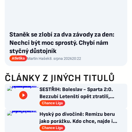
Staněk se zlobí za dva závody za den:
Nechci být moc sprostý. Chybí nám
styčný důstojník
Atletika
Martin Hašek
8. srpna 2026
20:22
ČLÁNKY Z JINÝCH TITULŮ
SESTŘIH: Boleslav - Sparta 2:0.
Bezzubí Letenští opět ztratili,
domácí rozhodli v první půli
Chance Liga
Hyský po divočině: Remízu beru
jako porážku. Kdo chce, najde i
hodně pozitivních věcí
Chance Liga