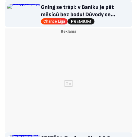
Gning se trápí: v Baníku je pět
měsíců bez bodu! Důvody se
opakují u tří trenérů
Chance Liga