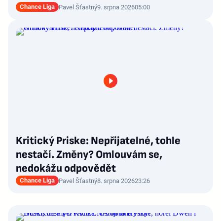
Chance Liga
Pavel Šťastný
9. srpna 2026
05:00
Kritický Priske: Nepřijatelné, tohle
nestačí. Změny? Omlouvám se,
nedokážu odpovědět
Chance Liga
Pavel Šťastný
8. srpna 2026
23:26