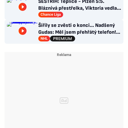
SESTŘIH: Teplice - Plzeň 5:5.
Bláznivá přestřelka, Viktoria vedla o
tři góly. Krčíkova červená
Chance Liga
Šířily se zvěsti o konci... Nadšený
Gudas: Měl jsem přehřátý telefon!
Co návrat do Česka?
NHL