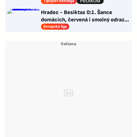
poskládat Pardubice
Tipsport extraliga
Hradec - Besiktas 0:1. Šance
domácích, červená i smolný odraz.
Votroci budou dotahovat
Evropská liga