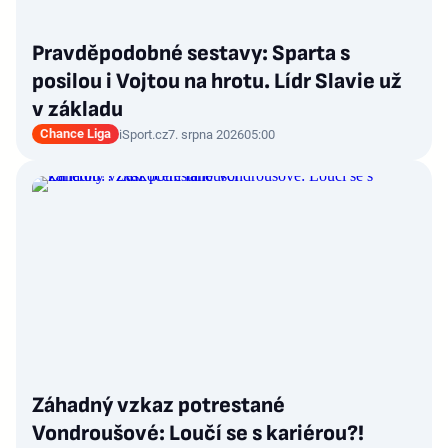
Pravděpodobné sestavy: Sparta s
posilou i Vojtou na hrotu. Lídr Slavie už
v základu
Chance Liga
iSport.cz
7. srpna 2026
05:00
Záhadný vzkaz potrestané
Vondroušové: Loučí se s kariérou?!