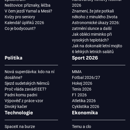
Neštovice: příznaky, léčba
2026
V čem jezdí Yamal a Mesii?
Znamení, že jste potkali
Kvízy pro seniory
někoho z minulého života
Kalendář úplňků 2026
Astronomické úkazy 2026:
Co je bodycount?
zatmění slunce a další
Jak obléci miminko při
vysokých teplotách?
Jak na dokonalé letní mojito
6 lehkých letních salátů
Politika
Sport 2026
Nová superdávka: kdo na ní
MMA
dosáhne?
Fotbal 2026/27
Sjezd sudetských Němců
Hokej 2026
Proč vláda zavádí EET?
Tenis 2026
Padni komu padni
F1 2026
Výpověď z práce vzor
Atletika 2026
Divoký kačer
Cyklistika 2026
Technologie
Ekonomika
SpaceX na burze
Temu a clo