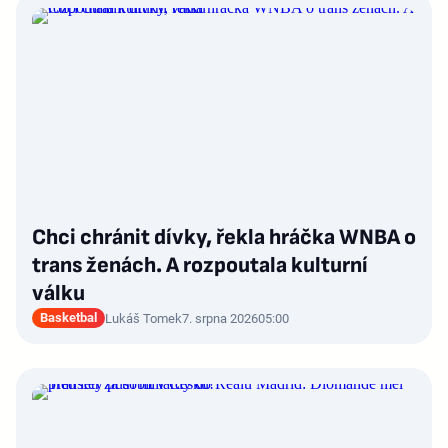
Chci chránit dívky, řekla hráčka WNBA o
trans ženách. A rozpoutala kulturní
válku
Basketbal
Lukáš Tomek
7. srpna 2026
05:00