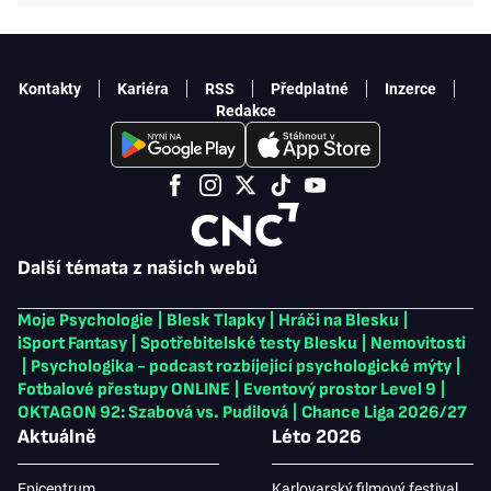
Kontakty
Kariéra
RSS
Předplatné
Inzerce
Redakce
Další témata z našich webů
Moje Psychologie
|
Blesk Tlapky
|
Hráči na Blesku
|
iSport Fantasy
|
Spotřebitelské testy Blesku
|
Nemovitosti
|
Psychologika - podcast rozbíjející psychologické mýty
|
Fotbalové přestupy ONLINE
|
Eventový prostor Level 9
|
OKTAGON 92: Szabová vs. Pudilová
|
Chance Liga 2026/27
Aktuálně
Léto 2026
Epicentrum
Karlovarský filmový festival