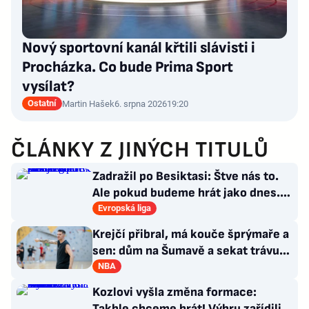
Nový sportovní kanál křtili slávisti i
Procházka. Co bude Prima Sport
vysílat?
Ostatní
Martin Hašek
6. srpna 2026
19:20
ČLÁNKY Z JINÝCH TITULŮ
Zadražil po Besiktasi: Štve nás to.
Ale pokud budeme hrát jako dnes...
Co se stalo u gólu?
Evropská liga
Krejčí přibral, má kouče šprýmaře a
sen: dům na Šumavě a sekat trávu
jako Forrest Gump
NBA
Kozlovi vyšla změna formace:
Takhle chceme hrát! Výhru zařídili