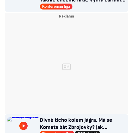
sváteční hlavičkáři
Konferenční liga
Divné ticho kolem Jágra. Má se
Kometa bát Zbrojovky? Jak