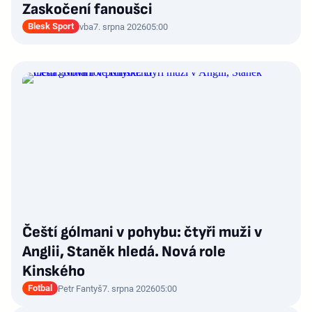
Zaskočení fanoušci
Blesk Sport
vba
7. srpna 2026
05:00
Čeští gólmani v pohybu: čtyři muži v
Anglii, Staněk hledá. Nová role
Kinského
Fotbal
Petr Fantyš
7. srpna 2026
05:00