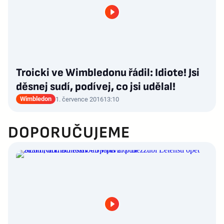
Troicki ve Wimbledonu řádil: Idiote! Jsi
děsnej sudí, podívej, co jsi udělal!
Wimbledon
1. července 2016
13:10
DOPORUČUJEME