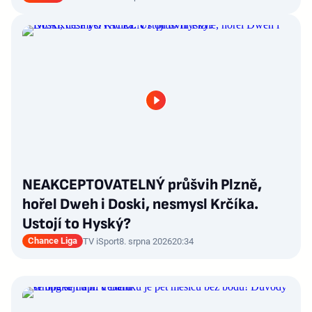
NEAKCEPTOVATELNÝ průšvih Plzně,
hořel Dweh i Doski, nesmysl Krčíka.
Ustojí to Hyský?
Chance Liga
TV iSport
8. srpna 2026
20:34