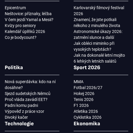
Epicentrum
Karlovarský filmový festival
Neštovice: příznaky, léčba
2026
V čem jezdí Yamal a Mesii?
Znamení, že jste potkali
Kvízy pro seniory
někoho z minulého života
Kalendář úplňků 2026
Astronomické úkazy 2026:
Co je bodycount?
zatmění slunce a další
Jak obléci miminko při
vysokých teplotách?
Jak na dokonalé letní mojito
6 lehkých letních salátů
Politika
Sport 2026
Nová superdávka: kdo na ní
MMA
dosáhne?
Fotbal 2026/27
Sjezd sudetských Němců
Hokej 2026
Proč vláda zavádí EET?
Tenis 2026
Padni komu padni
F1 2026
Výpověď z práce vzor
Atletika 2026
Divoký kačer
Cyklistika 2026
Technologie
Ekonomika