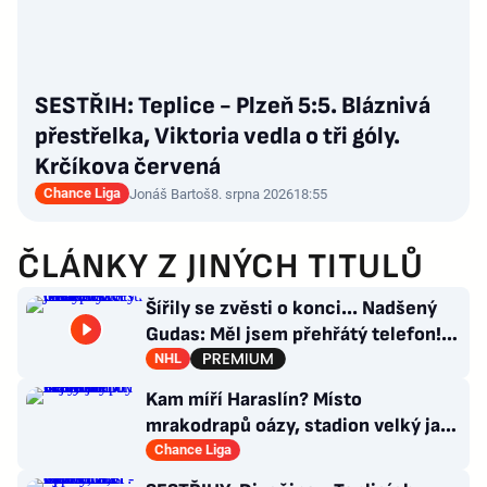
SESTŘIH: Teplice - Plzeň 5:5. Bláznivá
přestřelka, Viktoria vedla o tři góly.
Krčíkova červená
Chance Liga
Jonáš Bartoš
8. srpna 2026
18:55
ČLÁNKY Z JINÝCH TITULŮ
Šířily se zvěsti o konci... Nadšený
Gudas: Měl jsem přehřátý telefon!
Co návrat do Česka?
NHL
Kam míří Haraslín? Místo
mrakodrapů oázy, stadion velký jak
v Plzni. Byl by největší hvězdou
Chance Liga