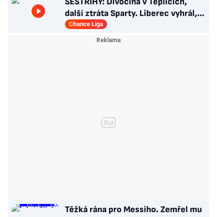
SESTŘIHY: Divočina v Teplicích,
další ztráta Sparty. Liberec vyhrál,
Zlín - Bohemians 0:2
Chance Liga
Těžká rána pro Messiho. Zemřel mu