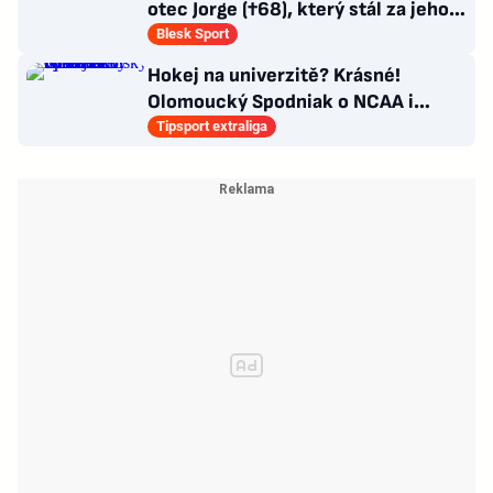
otec Jorge (†68), který stál za jeho
úspěchy
Blesk Sport
Hokej na univerzitě? Krásné!
Olomoucký Spodniak o NCAA i
vysokoškolských titulech
Tipsport extraliga