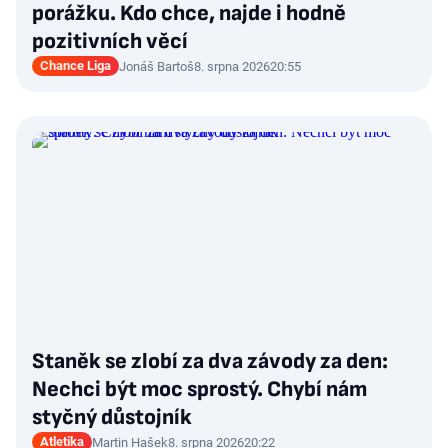
porážku. Kdo chce, najde i hodně
pozitivních věcí
Chance Liga
Jonáš Bartoš
8. srpna 2026
20:55
Staněk se zlobí za dva závody za den:
Nechci být moc sprostý. Chybí nám
styčný důstojník
Atletika
Martin Hašek
8. srpna 2026
20:22