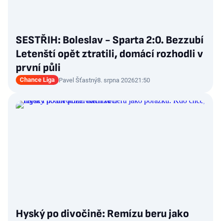
SESTŘIH: Boleslav - Sparta 2:0. Bezzubí
Letenští opět ztratili, domácí rozhodli v
první půli
Chance Liga
Pavel Šťastný
8. srpna 2026
21:50
Hyský po divočině: Remízu beru jako