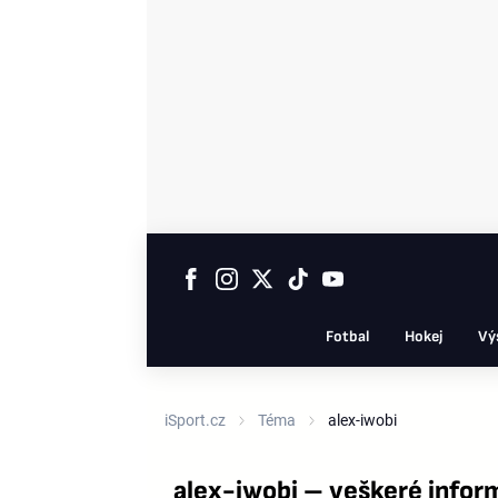
Fotbal
Hokej
Vý
iSport.cz
Téma
alex-iwobi
alex-iwobi – veškeré infor