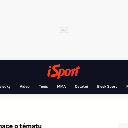
sledky
Video
Tenis
MMA
Ostatní
Blesk Sport
F
mace o tématu