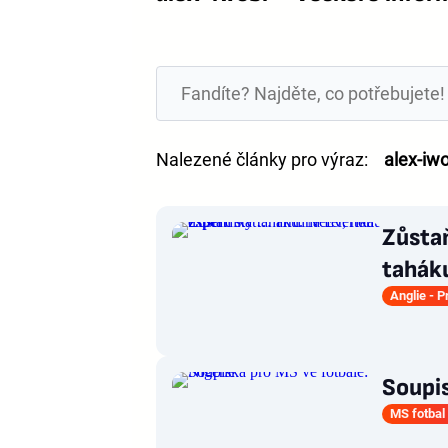
Nalezené články pro výraz:
alex-iwo
Zůstaň
taháku
Anglie - 
Soupis
MS fotbal