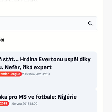
bi
 stát… Hrdina Evertonu uspěl díky
. Nefér, říká expert
Premier League
2. května 2023
12:01
ka pro MS ve fotbale: Nigérie
 2018
1. června 2018
18:00