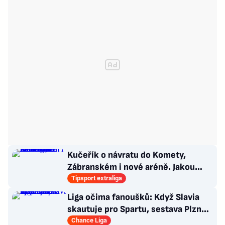
Kučeřík o návratu do Komety,
Zábranském i nové aréně. Jakou
bude mít v týmu roli?
Tipsport extraliga
Liga očima fanoušků: Když Slavia
skautuje pro Spartu, sestava Plzně
vytažená z klobouku
Chance Liga