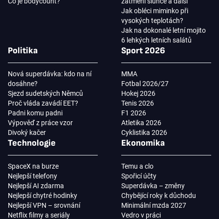
Co je bodycount?
zatmění slunce a další
Jak obléci miminko při
vysokých teplotách?
Jak na dokonalé letní mojito
6 lehkých letních salátů
Politika
Sport 2026
Nová superdávka: kdo na ní
MMA
dosáhne?
Fotbal 2026/27
Sjezd sudetských Němců
Hokej 2026
Proč vláda zavádí EET?
Tenis 2026
Padni komu padni
F1 2026
Výpověď z práce vzor
Atletika 2026
Divoký kačer
Cyklistika 2026
Technologie
Ekonomika
SpaceX na burze
Temu a clo
Nejlepší telefony
Spořicí účty
Nejlepší AI zdarma
Superdávka – změny
Nejlepší chytré hodinky
Chybějící roky k důchodu
Nejlepší VPN – srovnání
Minimální mzda 2027
Netflix filmy a seriály
Vedro v práci