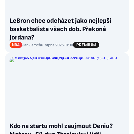
LeBron chce odcházet jako nejlepší
basketbalista všech dob. Překoná
Jordana?
NBA
Jan Jaroch
6. srpna 2026
10:30
Kdo na startu mohl zaujmout Deniu?