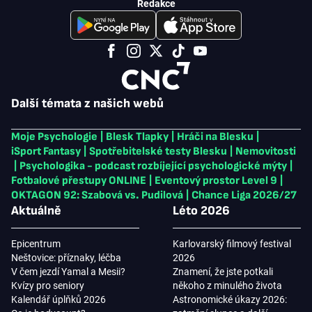
Redakce
Další témata z našich webů
Moje Psychologie
|
Blesk Tlapky
|
Hráči na Blesku
|
iSport Fantasy
|
Spotřebitelské testy Blesku
|
Nemovitosti
|
Psychologika - podcast rozbíjející psychologické mýty
|
Fotbalové přestupy ONLINE
|
Eventový prostor Level 9
|
OKTAGON 92: Szabová vs. Pudilová
|
Chance Liga 2026/27
Aktuálně
Léto 2026
Epicentrum
Karlovarský filmový festival
Neštovice: příznaky, léčba
2026
V čem jezdí Yamal a Mesii?
Znamení, že jste potkali
Kvízy pro seniory
někoho z minulého života
Kalendář úplňků 2026
Astronomické úkazy 2026: