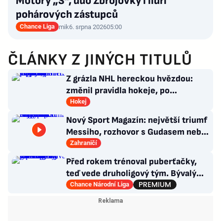
Motory „S“, duo Zbrojovky i lídři
pohárových zástupců
Chance Liga
mik
6. srpna 2026
05:00
ČLÁNKY Z JINÝCH TITULŮ
Z grázla NHL hereckou hvězdou:
změnil pravidla hokeje, po
Oppenheimerovi září v Odysseji
Hokej
Nový Sport Magazín: největší triumf
Messiho, rozhovor s Gudasem nebo
plakát Pogačara
Zahraničí
Před rokem trénoval puberťačky,
teď vede druholigový tým. Bývalý
reportér zažívá raketový vzestup
Chance Národní Liga