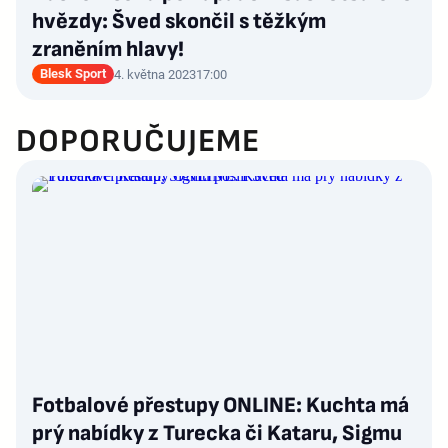
hvězdy: Šved skončil s těžkým
zraněním hlavy!
Blesk Sport
4. května 2023
17:00
DOPORUČUJEME
Fotbalové přestupy ONLINE: Kuchta má
prý nabídky z Turecka či Kataru, Sigmu