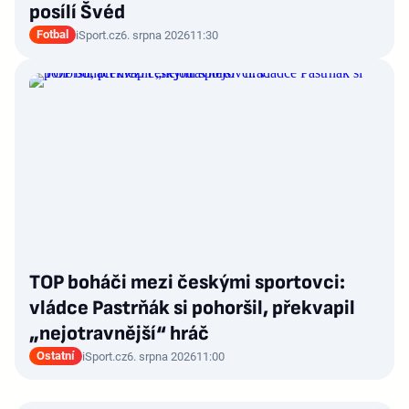
posílí Švéd
Fotbal
iSport.cz
6. srpna 2026
11:30
TOP boháči mezi českými sportovci:
vládce Pastrňák si pohoršil, překvapil
„nejotravnější“ hráč
Ostatní
iSport.cz
6. srpna 2026
11:00