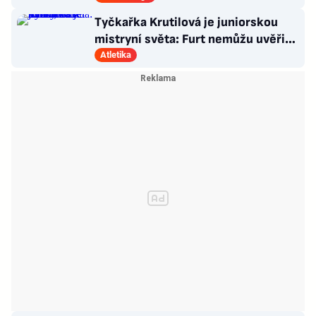
Tyčkařka Krutilová je juniorskou
mistryní světa: Furt nemůžu uvěřit,
co se stalo!
Atletika