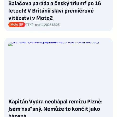
Salačova paráda a český triumf po 16
letech! V Británii slaví premiérové
vítězství v Moto2
Moto GP
ČTK
9. srpna 2026
13:05
Kapitán Vydra nechápal remízu Plzně:
Jsem nas*aný. Nemůže to končit jako
házená