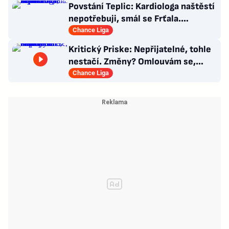
Povstání Teplic: Kardiologa naštěstí
nepotřebuji, smál se Frťala.
Promluvil o zájmu Plzně
Chance Liga
Kritický Priske: Nepřijatelné, tohle
nestačí. Změny? Omlouvám se,
nedokážu odpovědět
Chance Liga