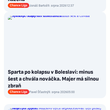
Chance Liga
Jonáš Bartoš
9. srpna 2026
12:37
Sparta po kolapsu v Boleslavi: minus
šest a chvála nováčka. Majer má silnou
zbraň
Chance Liga
Pavel Šťastný
9. srpna 2026
05:00