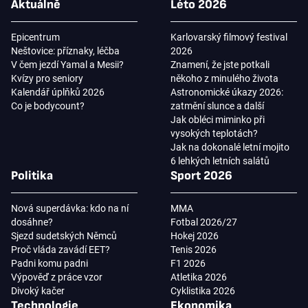
Aktuálně
Léto 2026
Epicentrum
Karlovarský filmový festival
Neštovice: příznaky, léčba
2026
V čem jezdí Yamal a Mesii?
Znamení, že jste potkali
Kvízy pro seniory
někoho z minulého života
Kalendář úplňků 2026
Astronomické úkazy 2026:
Co je bodycount?
zatmění slunce a další
Jak obléci miminko při
vysokých teplotách?
Jak na dokonalé letní mojito
6 lehkých letních salátů
Politika
Sport 2026
Nová superdávka: kdo na ní
MMA
dosáhne?
Fotbal 2026/27
Sjezd sudetských Němců
Hokej 2026
Proč vláda zavádí EET?
Tenis 2026
Padni komu padni
F1 2026
Výpověď z práce vzor
Atletika 2026
Divoký kačer
Cyklistika 2026
Technologie
Ekonomika