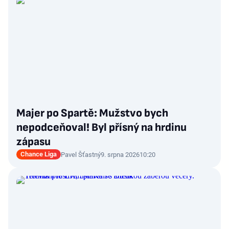
Majer po Spartě: Mužstvo bych
nepodceňoval! Byl přísný na hrdinu
zápasu
Chance Liga
Pavel Šťastný
9. srpna 2026
10:20