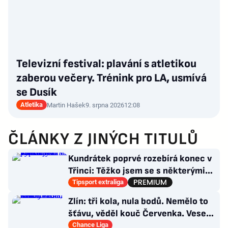
Televizní festival: plavání s atletikou
zaberou večery. Trénink pro LA, usmívá
se Dusík
Atletika
Martin Hašek
9. srpna 2026
12:08
ČLÁNKY Z JINÝCH TITULŮ
Kundrátek poprvé rozebírá konec v
Třinci: Těžko jsem se s některými
věcmi vyrovnával
Tipsport extraliga
Zlín: tři kola, nula bodů. Nemělo to
šťávu, věděl kouč Červenka. Veselý
dostal dárek
Chance Liga