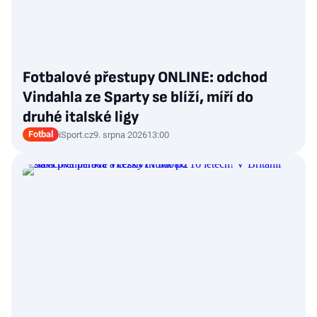
Fotbalové přestupy ONLINE: odchod
Vindahla ze Sparty se blíží, míří do
druhé italské ligy
Fotbal
iSport.cz
9. srpna 2026
13:00