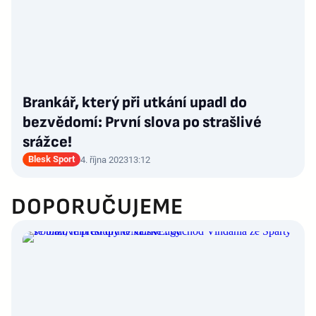
Brankář, který při utkání upadl do
bezvědomí: První slova po strašlivé
srážce!
Blesk Sport
4. října 2023
13:12
DOPORUČUJEME