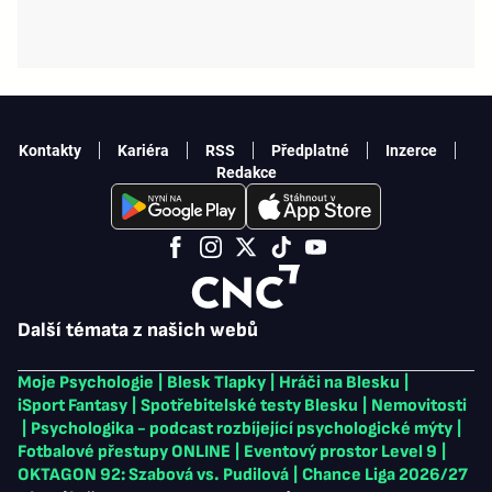
Kontakty
Kariéra
RSS
Předplatné
Inzerce
Redakce
Další témata z našich webů
Moje Psychologie
|
Blesk Tlapky
|
Hráči na Blesku
|
iSport Fantasy
|
Spotřebitelské testy Blesku
|
Nemovitosti
|
Psychologika - podcast rozbíjející psychologické mýty
|
Fotbalové přestupy ONLINE
|
Eventový prostor Level 9
|
OKTAGON 92: Szabová vs. Pudilová
|
Chance Liga 2026/27