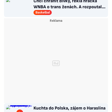
Chci chránit dívky, řekla hráčka
WNBA o trans ženách. A rozpoutala
kulturní válku
Basketbal
Kuchta do Polska, zájem o Haraslína