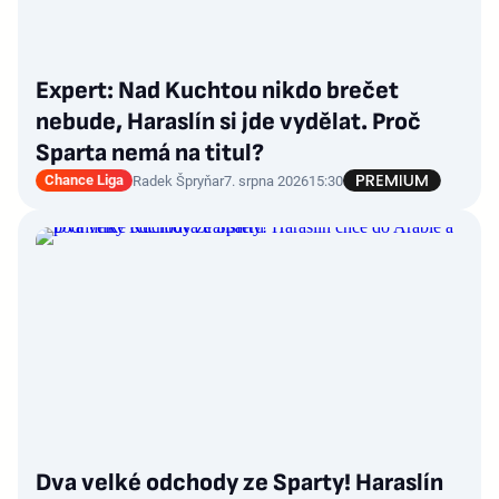
Expert: Nad Kuchtou nikdo brečet
nebude, Haraslín si jde vydělat. Proč
Sparta nemá na titul?
Chance Liga
Radek Špryňar
7. srpna 2026
15:30
Dva velké odchody ze Sparty! Haraslín