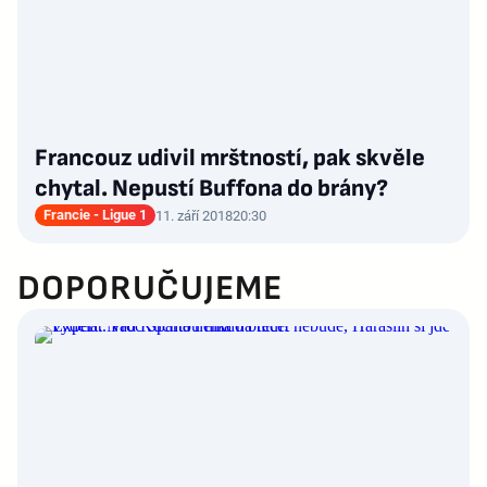
Francouz udivil mrštností, pak skvěle
chytal. Nepustí Buffona do brány?
Francie - Ligue 1
11. září 2018
20:30
DOPORUČUJEME