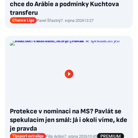
chce do Arábie a podmínky Kuchtova
transferu
Chance Liga
Pavel Šťastný
7. srpna 2026
13:27
Protekce v nominaci na MS? Pavlát se
spekulacím jen smál: Já i okolí víme, kde
je pravda
Tipsport extraliga
Filip Ardon
7. srpna 2026
10:45