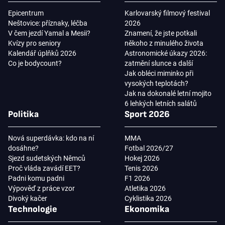
Epicentrum
Karlovarský filmový festival
Neštovice: příznaky, léčba
2026
V čem jezdí Yamal a Mesii?
Znamení, že jste potkali
Kvízy pro seniory
někoho z minulého života
Kalendář úplňků 2026
Astronomické úkazy 2026:
Co je bodycount?
zatmění slunce a další
Jak obléci miminko při
vysokých teplotách?
Jak na dokonalé letní mojito
6 lehkých letních salátů
Politika
Sport 2026
Nová superdávka: kdo na ní
MMA
dosáhne?
Fotbal 2026/27
Sjezd sudetských Němců
Hokej 2026
Proč vláda zavádí EET?
Tenis 2026
Padni komu padni
F1 2026
Výpověď z práce vzor
Atletika 2026
Divoký kačer
Cyklistika 2026
Technologie
Ekonomika