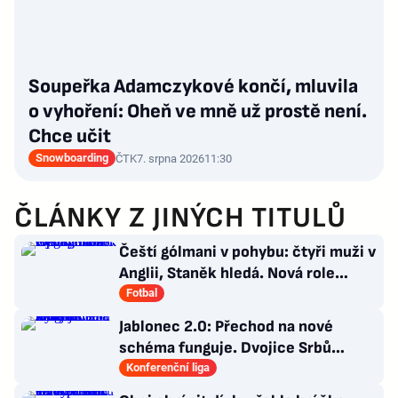
Soupeřka Adamczykové končí, mluvila
o vyhoření: Oheň ve mně už prostě není.
Chce učit
Snowboarding
ČTK
7. srpna 2026
11:30
ČLÁNKY Z JINÝCH TITULŮ
Čeští gólmani v pohybu: čtyři muži v
Anglii, Staněk hledá. Nová role
Kinského
Fotbal
Jablonec 2.0: Přechod na nové
schéma funguje. Dvojice Srbů
klíčem k modernímu stylu
Konferenční liga