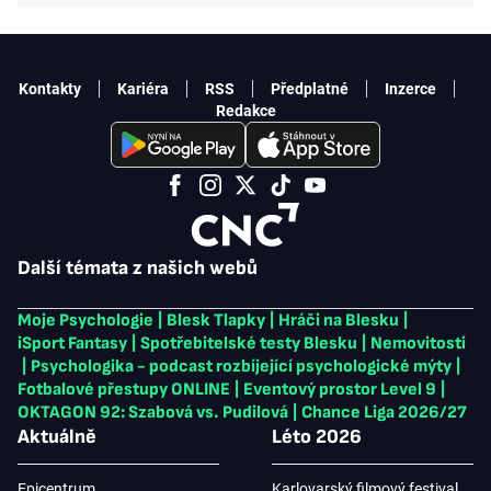
Kontakty
Kariéra
RSS
Předplatné
Inzerce
Redakce
Další témata z našich webů
Moje Psychologie
|
Blesk Tlapky
|
Hráči na Blesku
|
iSport Fantasy
|
Spotřebitelské testy Blesku
|
Nemovitosti
|
Psychologika - podcast rozbíjející psychologické mýty
|
Fotbalové přestupy ONLINE
|
Eventový prostor Level 9
|
OKTAGON 92: Szabová vs. Pudilová
|
Chance Liga 2026/27
Aktuálně
Léto 2026
Epicentrum
Karlovarský filmový festival