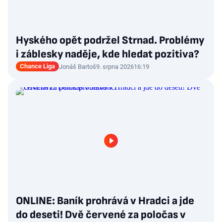
Hyského opět podržel Strnad. Problémy
i záblesky naděje, kde hledat pozitiva?
Chance Liga
Jonáš Bartoš
9. srpna 2026
16:19
ONLINE: Baník prohrává v Hradci a jde
do deseti! Dvě červené za poločas v