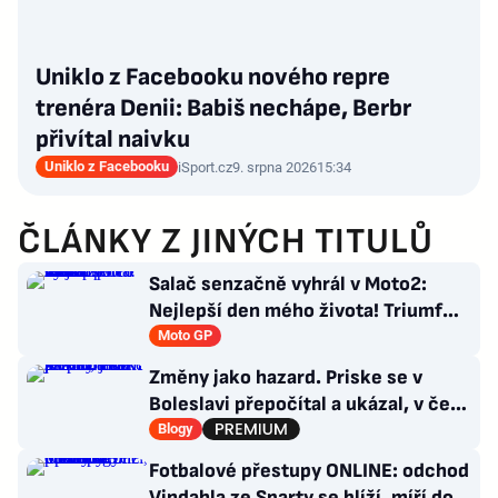
Uniklo z Facebooku nového repre
trenéra Denii: Babiš nechápe, Berbr
přivítal naivku
Uniklo z Facebooku
iSport.cz
9. srpna 2026
15:34
ČLÁNKY Z JINÝCH TITULŮ
Salač senzačně vyhrál v Moto2:
Nejlepší den mého života! Triumf
pro Česko po 16 letech
Moto GP
Změny jako hazard. Priske se v
Boleslavi přepočítal a ukázal, v čem
je Slavia dál
Blogy
Fotbalové přestupy ONLINE: odchod
Vindahla ze Sparty se blíží, míří do