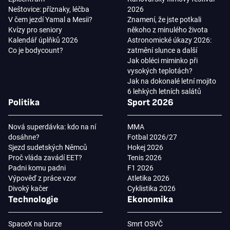
Neštovice: příznaky, léčba
2026
V čem jezdí Yamal a Mesii?
Znamení, že jste potkali
Kvízy pro seniory
někoho z minulého života
Kalendář úplňků 2026
Astronomické úkazy 2026:
Co je bodycount?
zatmění slunce a další
Jak obléci miminko při
vysokých teplotách?
Jak na dokonalé letní mojito
6 lehkých letních salátů
Politika
Sport 2026
Nová superdávka: kdo na ní
MMA
dosáhne?
Fotbal 2026/27
Sjezd sudetských Němců
Hokej 2026
Proč vláda zavádí EET?
Tenis 2026
Padni komu padni
F1 2026
Výpověď z práce vzor
Atletika 2026
Divoký kačer
Cyklistika 2026
Technologie
Ekonomika
SpaceX na burze
Smrt OSVČ