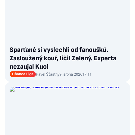
Sparťané si vyslechli od fanoušků.
Zasloužený kouř, líčil Zelený. Experta
nezaujal Kuol
Chance Liga
Pavel Šťastný
9. srpna 2026
17:11