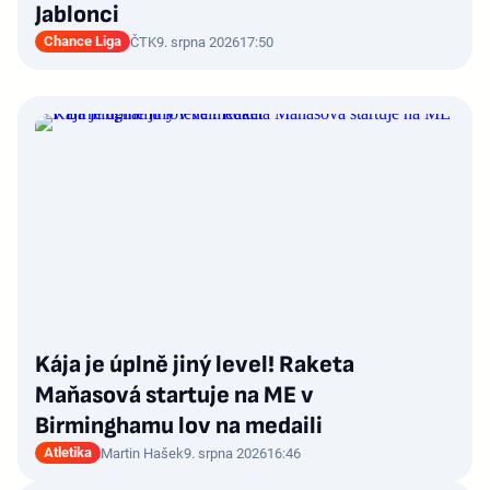
Jablonci
Chance Liga
ČTK
9. srpna 2026
17:50
Kája je úplně jiný level! Raketa
Maňasová startuje na ME v
Birminghamu lov na medaili
Atletika
Martin Hašek
9. srpna 2026
16:46