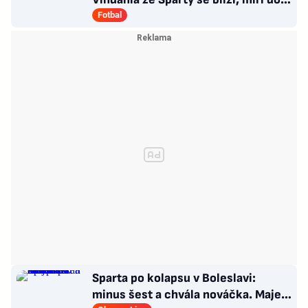
druhé italské ligy
Fotbal
Sparta po kolapsu v Boleslavi:
minus šest a chvála nováčka. Majer