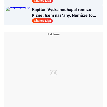
má silnou zbraň
Chance Liga
Kapitán Vydra nechápal remízu
Plzně: Jsem nas*aný. Nemůže to
končit jako házená
Chance Liga