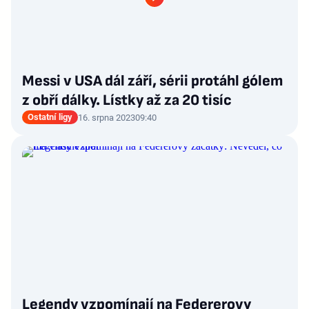
Messi v USA dál září, sérii protáhl gólem
z obří dálky. Lístky až za 20 tisíc
Ostatní ligy
16. srpna 2023
09:40
Legendy vzpomínají na Federerovy