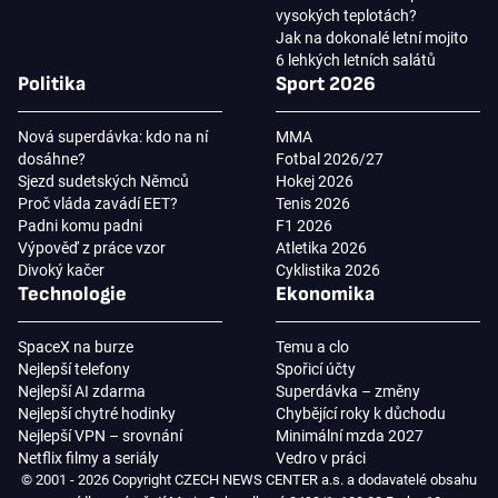
vysokých teplotách?
Jak na dokonalé letní mojito
6 lehkých letních salátů
Politika
Sport 2026
Nová superdávka: kdo na ní
MMA
dosáhne?
Fotbal 2026/27
Sjezd sudetských Němců
Hokej 2026
Proč vláda zavádí EET?
Tenis 2026
Padni komu padni
F1 2026
Výpověď z práce vzor
Atletika 2026
Divoký kačer
Cyklistika 2026
Technologie
Ekonomika
SpaceX na burze
Temu a clo
Nejlepší telefony
Spořicí účty
Nejlepší AI zdarma
Superdávka – změny
Nejlepší chytré hodinky
Chybějící roky k důchodu
Nejlepší VPN – srovnání
Minimální mzda 2027
Netflix filmy a seriály
Vedro v práci
© 2001 - 2026 Copyright CZECH NEWS CENTER a.s. a dodavatelé obsahu