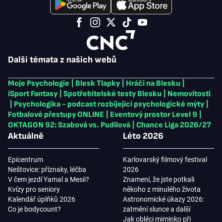
Další témata z našich webů
Moje Psychologie
|
Blesk Tlapky
|
Hráči na Blesku
|
iSport Fantasy
|
Spotřebitelské testy Blesku
|
Nemovitosti
|
Psychologika - podcast rozbíjející psychologické mýty
|
Fotbalové přestupy ONLINE
|
Eventový prostor Level 9
|
OKTAGON 92: Szabová vs. Pudilová
|
Chance Liga 2026/27
Aktuálně
Léto 2026
Epicentrum
Karlovarský filmový festival
Neštovice: příznaky, léčba
2026
V čem jezdí Yamal a Mesii?
Znamení, že jste potkali
Kvízy pro seniory
někoho z minulého života
Kalendář úplňků 2026
Astronomické úkazy 2026:
Co je bodycount?
zatmění slunce a další
Jak obléci miminko při