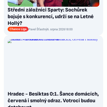
Střední záložníci Sparty: Sochůrek
bojuje s konkurencí, udrží se na Letné
Hollý?
Chance Liga
Pavel Šťastný
6. srpna 2026
18:00
Hradec - Besiktas 0:1. Šance domácích,
červená i smolný odraz. Votroci budou