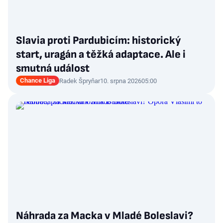
Slavia proti Pardubicím: historický
start, uragán a těžká adaptace. Ale i
smutná událost
Chance Liga
Radek Špryňar
10. srpna 2026
05:00
Náhrada za Macka v Mladé Boleslavi?