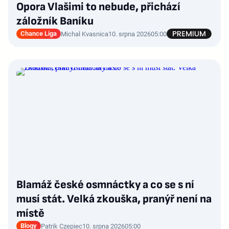
Opora Vlašimi to nebude, přichází
záložník Baníku
Chance Liga
Michal Kvasnica
10. srpna 2026
05:00
Blamáž české osmnáctky a co se s ní
musí stát. Velká zkouška, pranýř není na
místě
Blogy
Patrik Czepiec
10. srpna 2026
05:00