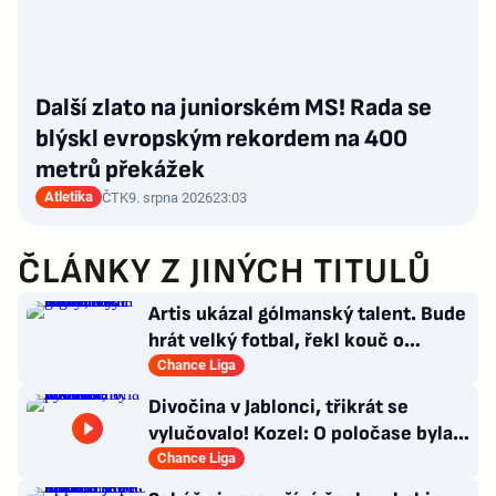
Další zlato na juniorském MS! Rada se
blýskl evropským rekordem na 400
metrů překážek
Atletika
ČTK
9. srpna 2026
23:03
ČLÁNKY Z JINÝCH TITULŮ
Artis ukázal gólmanský talent. Bude
hrát velký fotbal, řekl kouč o
Kašíkovi. Body ale má Sigma
Chance Liga
Divočina v Jablonci, třikrát se
vylučovalo! Kozel: O poločase byla v
kabině bouřka
Chance Liga