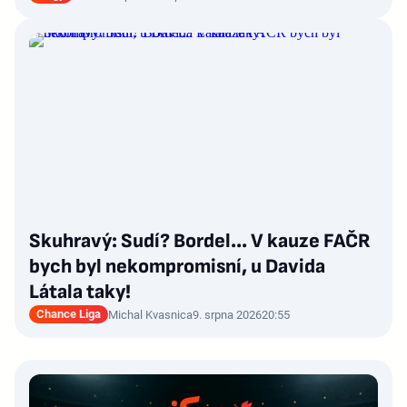
Skuhravý: Sudí? Bordel... V kauze FAČR
bych byl nekompromisní, u Davida
Látala taky!
Chance Liga
Michal Kvasnica
9. srpna 2026
20:55