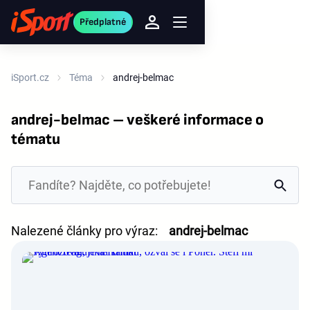
Předplatné
iSport.cz
Téma
andrej-belmac
andrej-belmac – veškeré informace o
tématu
Nalezené články pro výraz:
andrej-belmac