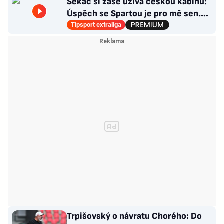
Sekáč si zase užívá českou kabinu:
Úspěch se Spartou je pro mě sen.
Divoká léta ho stála NHL
Tipsport extraliga
Trpišovský o návratu Chorého: Do