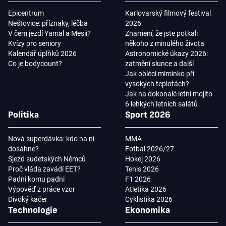
Epicentrum
Karlovarský filmový festival
Neštovice: příznaky, léčba
2026
V čem jezdí Yamal a Mesii?
Znamení, že jste potkali
Kvízy pro seniory
někoho z minulého života
Kalendář úplňků 2026
Astronomické úkazy 2026:
Co je bodycount?
zatmění slunce a další
Jak obléci miminko při
vysokých teplotách?
Jak na dokonalé letní mojito
6 lehkých letních salátů
Politika
Sport 2026
Nová superdávka: kdo na ní
MMA
dosáhne?
Fotbal 2026/27
Sjezd sudetských Němců
Hokej 2026
Proč vláda zavádí EET?
Tenis 2026
Padni komu padni
F1 2026
Výpověď z práce vzor
Atletika 2026
Divoký kačer
Cyklistika 2026
Technologie
Ekonomika