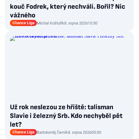
kouč Fodrek, který nechválí. Bořil? Nic
vážného
Chance Liga
Michal Koštuřík
8. srpna 2026
10:50
Už rok neslezou ze hřiště: talisman
Slavie i železný Srb. Kdo nechyběl pět
let?
Chance Liga
Bartoloměj Černík
8. srpna 2026
05:00