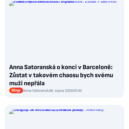
Anna Satoranská o konci v Barceloně:
Zůstat v takovém chaosu bych svému
muži nepřála
Blogy
Anna Satoranská
8. srpna 2026
05:00