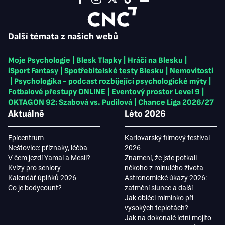
Další témata z našich webů
Moje Psychologie
|
Blesk Tlapky
|
Hráči na Blesku
|
iSport Fantasy
|
Spotřebitelské testy Blesku
|
Nemovitosti
|
Psychologika - podcast rozbíjející psychologické mýty
|
Fotbalové přestupy ONLINE
|
Eventový prostor Level 9
|
OKTAGON 92: Szabová vs. Pudilová
|
Chance Liga 2026/27
Aktuálně
Léto 2026
Epicentrum
Karlovarský filmový festival
Neštovice: příznaky, léčba
2026
V čem jezdí Yamal a Mesii?
Znamení, že jste potkali
Kvízy pro seniory
někoho z minulého života
Kalendář úplňků 2026
Astronomické úkazy 2026:
Co je bodycount?
zatmění slunce a další
Jak obléci miminko při
vysokých teplotách?
Jak na dokonalé letní mojito