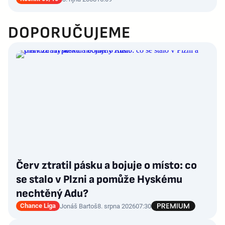
DOPORUČUJEME
Červ ztratil pásku a bojuje o místo: co
se stalo v Plzni a pomůže Hyskému
nechtěný Adu?
Chance Liga
Jonáš Bartoš
8. srpna 2026
07:30