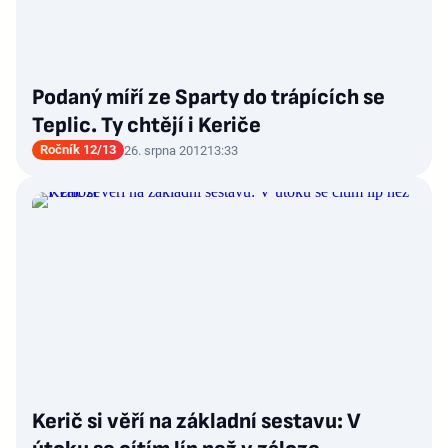
Podaný míří ze Sparty do trápících se
Teplic. Ty chtějí i Keriče
Ročník 12/13
26. srpna 2012
13:33
Kerič si věří na základní sestavu: V