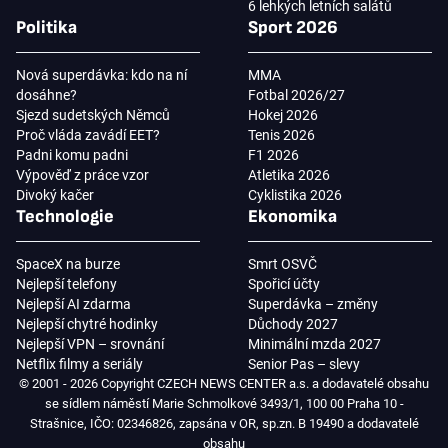
6 lehkých letních salátů
Politika
Sport 2026
Nová superdávka: kdo na ní
MMA
dosáhne?
Fotbal 2026/27
Sjezd sudetských Němců
Hokej 2026
Proč vláda zavádí EET?
Tenis 2026
Padni komu padni
F1 2026
Výpověď z práce vzor
Atletika 2026
Divoký kačer
Cyklistika 2026
Technologie
Ekonomika
SpaceX na burze
Smrt OSVČ
Nejlepší telefony
Spořicí účty
Nejlepší AI zdarma
Superdávka – změny
Nejlepší chytré hodinky
Důchody 2027
Nejlepší VPN – srovnání
Minimální mzda 2027
Netflix filmy a seriály
Senior Pas – slevy
© 2001 - 2026 Copyright CZECH NEWS CENTER a.s. a dodavatelé obsahu
se sídlem náměstí Marie Schmolkové 3493/1, 100 00 Praha 10 -
Strašnice, IČO: 02346826, zapsána v OR, sp.zn. B 19490 a dodavatelé
obsahu