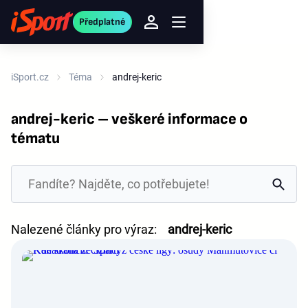
Předplatné
iSport.cz
Téma
andrej-keric
andrej-keric – veškeré informace o
tématu
Nalezené články pro výraz:
andrej-keric