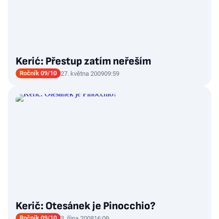
Kerić: Přestup zatím neřeším
Ročník 09/10
27. května 2009
09:59
Kerič: Otesánek je Pinocchio?
Ročník 09/10
3. října 2008
16:09