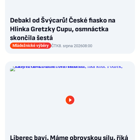
Debakl od Švýcarů! České fiasko na
Hlinka Gretzky Cupu, osmnáctka
skončila šestá
Mládežnické výběry
ČTK
8. srpna 2026
08:00
Liberec baví. Máme obrovskou sílu, říká