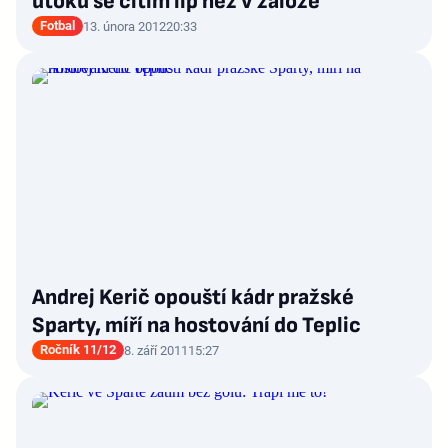
útoku se cítím líp než v záloze
Fotbal
13. února 2012
20:33
Andrej Kerič opouští kádr pražské
Sparty, míří na hostování do Teplic
Ročník 11/12
8. září 2011
15:27