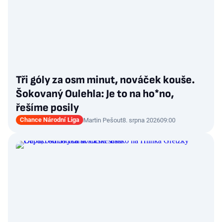
Tři góly za osm minut, nováček kouše.
Šokovaný Oulehla: Je to na ho*no,
řešíme posily
Chance Národní Liga
Martin Pešout
8. srpna 2026
09:00