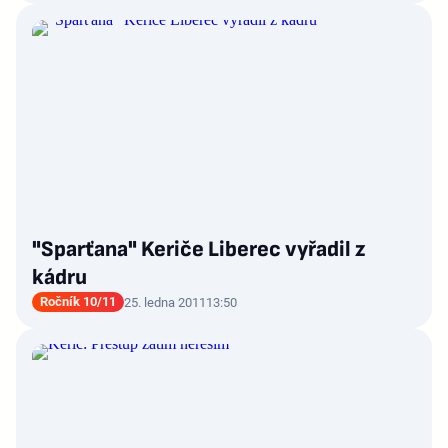
"Sparťana" Keriče Liberec vyřadil z
kádru
Ročník 10/11
25. ledna 2011
13:50