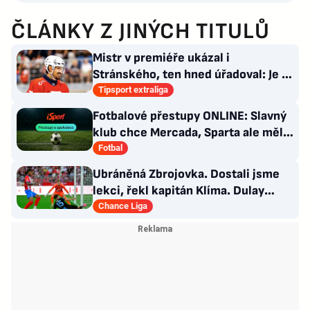
ČLÁNKY Z JINÝCH TITULŮ
Mistr v premiéře ukázal i
Stránského, ten hned úřadoval: Je to
pro mě úplně nové…
Tipsport extraliga
Fotbalové přestupy ONLINE: Slavný
klub chce Mercada, Sparta ale měla
nabídku odmítnout
Fotbal
Ubráněná Zbrojovka. Dostali jsme
lekci, řekl kapitán Klíma. Dulay
překonal kamaráda
Chance Liga