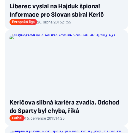
Liberec vyslal na Hajduk špiona!
Informace pro Slovan sbíral Kerič
Evropská liga
26. srpna 2015
21:55
Keričova slibná kariéra zvadla. Odchod
do Sparty byl chyba, říká
Fotbal
15. července 2015
14:25