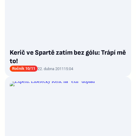
Kerič ve Spartě zatím bez gólu: Trápí mě
to!
Ročník 10/11
22. dubna 2011
15:04