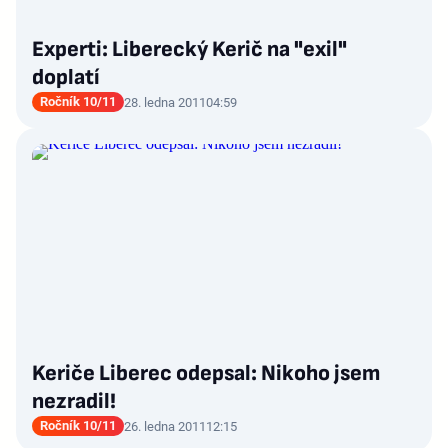
Experti: Liberecký Kerič na "exil"
doplatí
Ročník 10/11
28. ledna 2011
04:59
Keriče Liberec odepsal: Nikoho jsem
nezradil!
Ročník 10/11
26. ledna 2011
12:15