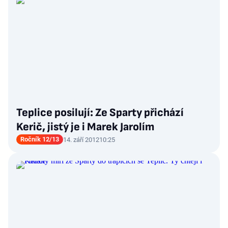
Teplice posilují: Ze Sparty přichází
Kerič, jistý je i Marek Jarolím
Ročník 12/13
14. září 2012
10:25