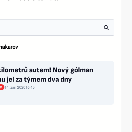
makarov
kilometrů autem! Nový gólman
nu jel za týmem dva dny
gy
14. září 2020
16:45