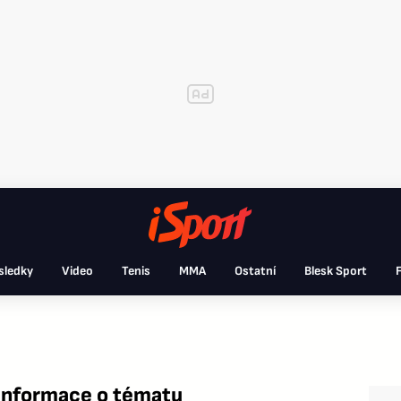
sledky
Video
Tenis
MMA
Ostatní
Blesk Sport
F
informace o tématu