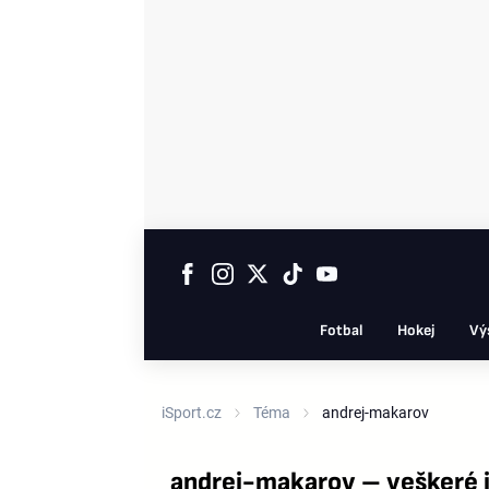
Fotbal
Hokej
Vý
iSport.cz
Téma
andrej-makarov
andrej-makarov – veškeré 