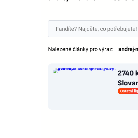
Nalezené články pro výraz:
andrej-
2740 
Slova
Ostatní li