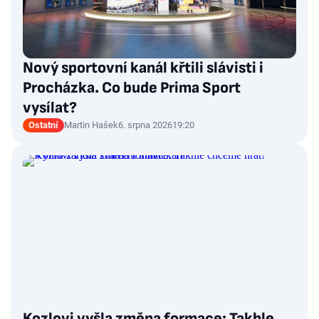
Nový sportovní kanál křtili slávisti i
Procházka. Co bude Prima Sport
vysílat?
Ostatní
Martin Hašek
6. srpna 2026
19:20
Kozlovi vyšla změna formace: Takhle