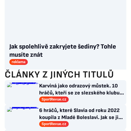
Jak spolehlivě zakryjete šediny? Tohle
musíte znát
reklama
ČLÁNKY Z JINÝCH TITULŮ
Karviná jako odrazový můstek. 10
hráčů, kteří se ze slezského klubu
probili k lukrativnímu angažmá
SportRevue.cz
6 hráčů, které Slavia od roku 2022
koupila z Mladé Boleslavi. Jak se jim
po přestupu do Edenu vedlo?
SportRevue.cz