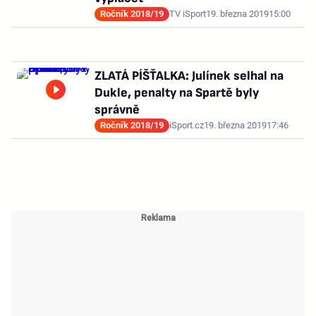
Ročník 2018/19
TV iSport
19. března 2019
15:00
ZLATÁ PÍŠŤALKA: Julínek selhal na
Dukle, penalty na Spartě byly
správně
Ročník 2018/19
iSport.cz
19. března 2019
17:46