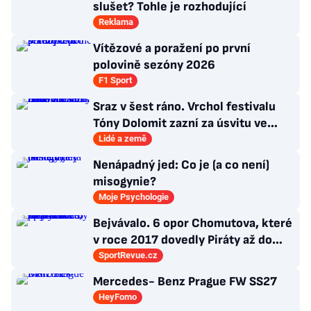
slušet? Tohle je rozhodující
Reklama
Vítězové a poražení po první
polovině sezóny 2026
F1 Sport
Sraz v šest ráno. Vrchol festivalu
Tóny Dolomit zazní za úsvitu ve
3000 metrech
Lidé a země
Nenápadný jed: Co je (a co není)
misogynie?
Moje Psychologie
Bejvávalo. 6 opor Chomutova, které
v roce 2017 dovedly Piráty až do
semifinále play-off
SportRevue.cz
Mercedes- Benz Prague FW SS27
HeyFomo