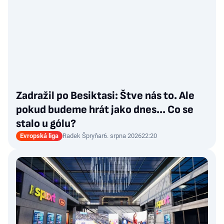
Zadražil po Besiktasi: Štve nás to. Ale
pokud budeme hrát jako dnes... Co se
stalo u gólu?
Evropská liga
Radek Špryňar
6. srpna 2026
22:20