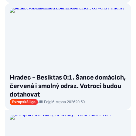
Hradec - Besiktas 0:1. Šance domácích,
červená i smolný odraz. Votroci budou
dotahovat
Evropská liga
Jiří Fejgl
6. srpna 2026
20:50