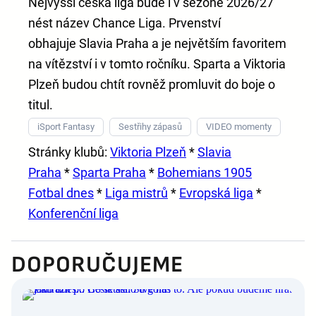
Nejvyšší česká liga bude i v sezoně 2026/27
nést název
Chance Liga
. Prvenství
obhajuje
Slavia Praha
a je největším favoritem
na vítězství i v tomto ročníku. Sparta a Viktoria
Plzeň budou chtít rovněž promluvit do boje o
titul.
iSport Fantasy
Sestřihy zápasů
VIDEO momenty
Stránky klubů:
Viktoria Plzeň
*
Slavia
Praha
*
Sparta Praha
*
Bohemians 1905
Fotbal dnes
*
Liga mistrů
*
Evropská liga
*
Konferenční liga
DOPORUČUJEME