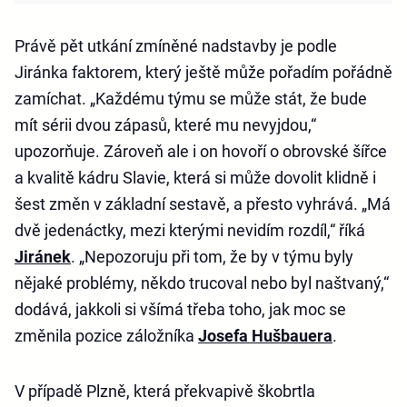
Právě pět utkání zmíněné nadstavby je podle
Jiránka faktorem, který ještě může pořadím pořádně
zamíchat. „Každému týmu se může stát, že bude
mít sérii dvou zápasů, které mu nevyjdou,“
upozorňuje. Zároveň ale i on hovoří o obrovské šířce
a kvalitě kádru Slavie, která si může dovolit klidně i
šest změn v základní sestavě, a přesto vyhrává. „Má
dvě jedenáctky, mezi kterými nevidím rozdíl,“ říká
Jiránek
. „Nepozoruju při tom, že by v týmu byly
nějaké problémy, někdo trucoval nebo byl naštvaný,“
dodává, jakkoli si všímá třeba toho, jak moc se
změnila pozice záložníka
Josefa Hušbauera
.
V případě Plzně, která překvapivě škobrtla