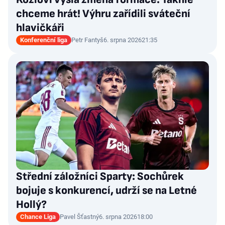
chceme hrát! Výhru zařídili sváteční
hlavičkáři
Konferenční liga
Petr Fantyš
6. srpna 2026
21:35
Střední záložníci Sparty: Sochůrek
bojuje s konkurencí, udrží se na Letné
Hollý?
Chance Liga
Pavel Šťastný
6. srpna 2026
18:00