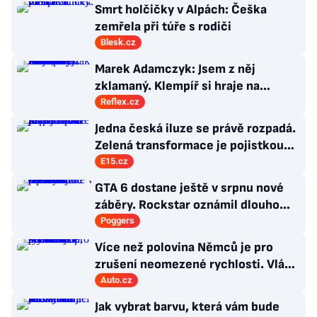
Smrt holčičky v Alpách: Češka
zemřela při túře s rodiči
Blesk.cz
Marek Adamczyk: Jsem z něj
zklamaný. Klempíř si hraje na
ministra. Nestačí se tak tvářit, musí
Reflex.cz
zamakat
Jedna česká iluze se právě rozpadá.
Zelená transformace je pojistkou
proti chaosu
E15.cz
GTA 6 dostane ještě v srpnu nové
záběry. Rockstar oznámil dlouho
očekávanou prezentaci
Poggers
Více než polovina Němců je pro
zrušení neomezené rychlosti. Vláda
řekla, co si o tom myslí
Auto.cz
Jak vybrat barvu, která vám bude