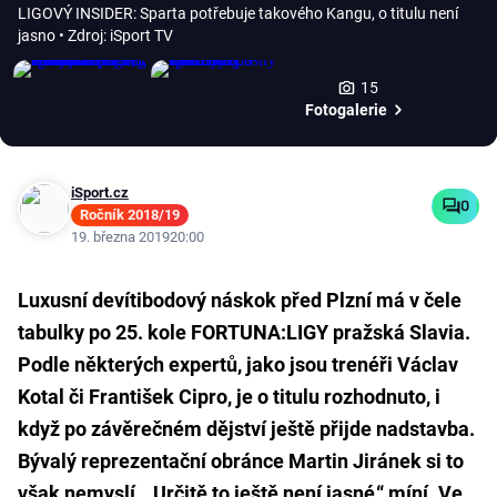
LIGOVÝ INSIDER: Sparta potřebuje takového Kangu, o titulu není
jasno
• Zdroj: iSport TV
15
Fotogalerie
iSport.cz
0
Ročník 2018/19
19. března 2019
20:00
Luxusní devítibodový náskok před Plzní má v čele
tabulky po 25. kole FORTUNA:LIGY pražská Slavia.
Podle některých expertů, jako jsou trenéři Václav
Kotal či František Cipro, je o titulu rozhodnuto, i
když po závěrečném dějství ještě přijde nadstavba.
Bývalý reprezentační obránce Martin Jiránek si to
však nemyslí. „Určitě to ještě není jasné,“ míní. Ve