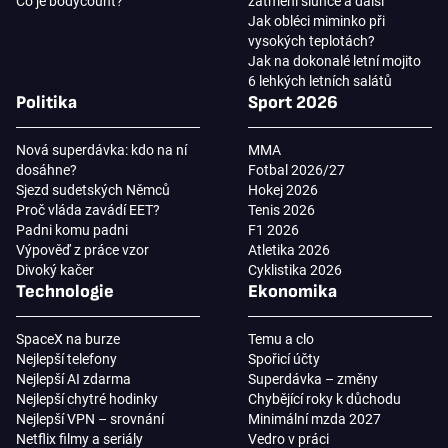
Co je bodycount?
zatmění slunce a další
Jak obléci miminko při
vysokých teplotách?
Jak na dokonalé letní mojito
6 lehkých letních salátů
Politika
Sport 2026
Nová superdávka: kdo na ní
MMA
dosáhne?
Fotbal 2026/27
Sjezd sudetských Němců
Hokej 2026
Proč vláda zavádí EET?
Tenis 2026
Padni komu padni
F1 2026
Výpověď z práce vzor
Atletika 2026
Divoký kačer
Cyklistika 2026
Technologie
Ekonomika
SpaceX na burze
Temu a clo
Nejlepší telefony
Spořicí účty
Nejlepší AI zdarma
Superdávka – změny
Nejlepší chytré hodinky
Chybějící roky k důchodu
Nejlepší VPN – srovnání
Minimální mzda 2027
Netflix filmy a seriály
Vedro v práci