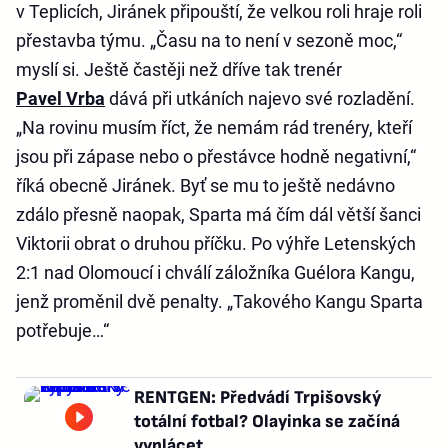
v Teplicích, Jiránek připouští, že velkou roli hraje roli
přestavba týmu. „Času na to není v sezoně moc,“
myslí si. Ještě častěji než dříve tak trenér
Pavel Vrba
dává při utkáních najevo své rozladění.
„Na rovinu musím říct, že nemám rád trenéry, kteří
jsou při zápase nebo o přestávce hodně negativní,“
říká obecně Jiránek. Byť se mu to ještě nedávno
zdálo přesně naopak, Sparta má čím dál větší šanci
Viktorii obrat o druhou příčku. Po výhře Letenských
2:1 nad Olomoucí i chválí záložníka Guélora Kangu,
jenž proměnil dvě penalty. „Takového Kangu Sparta
potřebuje…“
RENTGEN: Předvádí Trpišovský
totální fotbal? Olayinka se začíná
vyplácet