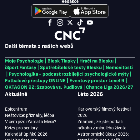
Redakce
Další témata z našich webů
Moje Psychologie
|
Blesk Tlapky
|
Hráči na Blesku
|
iSport Fantasy
|
Spotřebitelské testy Blesku
|
Nemovitosti
|
Psychologika - podcast rozbíjející psychologické mýty
|
Fotbalové přestupy ONLINE
|
Eventový prostor Level 9
|
OKTAGON 92: Szabová vs. Pudilová
|
Chance Liga 2026/27
Aktuálně
Léto 2026
Epicentrum
Karlovarský filmový festival
Neštovice: příznaky, léčba
2026
V čem jezdí Yamal a Mesii?
Znamení, že jste potkali
Kvízy pro seniory
někoho z minulého života
Kalendář úplňků 2026
Astronomické úkazy 2026: