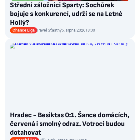
Střední záložníci Sparty: Sochůrek
bojuje s konkurencí, udrží se na Letné
Hollý?
Chance Liga
Pavel Šťastný
6. srpna 2026
18:00
Hradec - Besiktas 0:1. Šance domácích,
červená i smolný odraz. Votroci budou
dotahovat