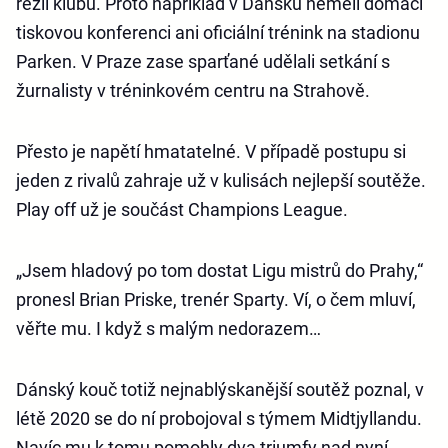
režii klubů. Proto například v Dánsku neměli domácí
tiskovou konferenci ani oficiální trénink na stadionu
Parken. V Praze zase sparťané udělali setkání s
žurnalisty v tréninkovém centru na Strahově.
Přesto je napětí hmatatelné. V případě postupu si
jeden z rivalů zahraje už v kulisách nejlepší soutěže.
Play off už je součást Champions League.
„Jsem hladový po tom dostat Ligu mistrů do Prahy,“
pronesl Brian Priske, trenér Sparty. Ví, o čem mluví,
věřte mu. I když s malým nedorazem…
Dánský kouč totiž nejnablýskanější soutěž poznal, v
létě 2020 se do ní probojoval s týmem Midtjyllandu.
Navíc mu k tomu pomohly dva triumfy nad nyní