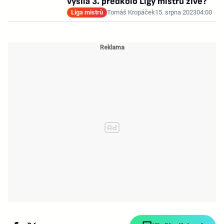
vysílá 3. předkolo Ligy mistrů živě?
Liga mistrů
Tomáš Kropáček
15. srpna 2023
04:00