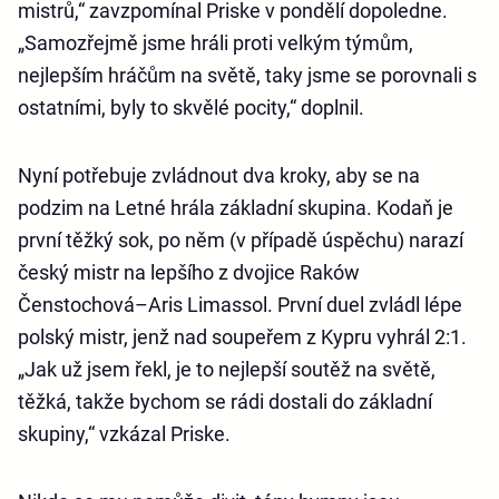
mistrů,“ zavzpomínal Priske v pondělí dopoledne.
„Samozřejmě jsme hráli proti velkým týmům,
nejlepším hráčům na světě, taky jsme se porovnali s
ostatními, byly to skvělé pocity,“ doplnil.
Nyní potřebuje zvládnout dva kroky, aby se na
podzim na Letné hrála základní skupina. Kodaň je
první těžký sok, po něm (v případě úspěchu) narazí
český mistr na lepšího z dvojice Raków
Čenstochová–Aris Limassol. První duel zvládl lépe
polský mistr, jenž nad soupeřem z Kypru vyhrál 2:1.
„Jak už jsem řekl, je to nejlepší soutěž na světě,
těžká, takže bychom se rádi dostali do základní
skupiny,“ vzkázal Priske.