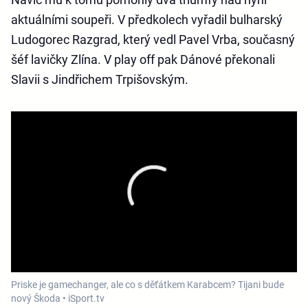
aktuálními soupeři. V předkolech vyřadil bulharský
Ludogorec Razgrad, který vedl Pavel Vrba, současný
šéf lavičky Zlína. V play off pak Dánové překonali
Slavii s Jindřichem Trpišovským.
Priske je gamechanger, ale co s děťátkem Karabcem? Tijani bude
nový Škoda • iSport.tv