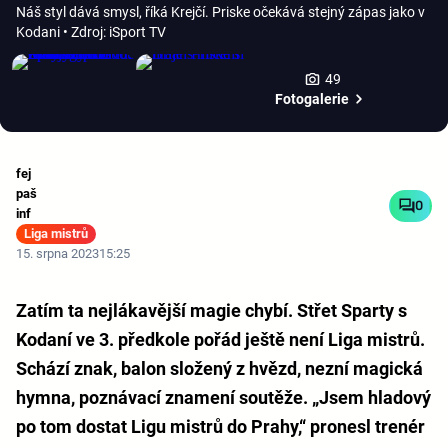
Náš styl dává smysl, říká Krejčí. Priske očekává stejný zápas jako v
Kodani
• Zdroj: iSport TV
49
Fotogalerie
fej
paš
0
inf
Liga mistrů
15. srpna 2023
15:25
Zatím ta nejlákavější magie chybí. Střet Sparty s
Kodaní ve 3. předkole pořád ještě není Liga mistrů.
Schází znak, balon složený z hvězd, nezní magická
hymna, poznávací znamení soutěže. „Jsem hladový
po tom dostat Ligu mistrů do Prahy,“ pronesl trenér