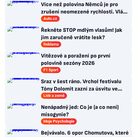
Více než polovina Němců je pro
zrušení neomezené rychlosti. Vláda
řekla, co si o tom myslí
Auto.cz
Řekněte STOP mdlým vlasům! Jak
jim zaručeně vrátíte lesk?
Reklama
Vítězové a poražení po první
polovině sezóny 2026
F1 Sport
Sraz v šest ráno. Vrchol festivalu
Tóny Dolomit zazní za úsvitu ve
3000 metrech
Lidé a země
Nenápadný jed: Co je (a co není)
misogynie?
Moje Psychologie
Bejvávalo. 6 opor Chomutova, které