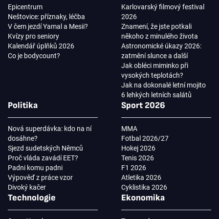
Epicentrum
Karlovarský filmový festival
Neštovice: příznaky, léčba
2026
V čem jezdí Yamal a Mesii?
Znamení, že jste potkali
Kvízy pro seniory
někoho z minulého života
Kalendář úplňků 2026
Astronomické úkazy 2026:
Co je bodycount?
zatmění slunce a další
Jak obléci miminko při
vysokých teplotách?
Jak na dokonalé letní mojito
6 lehkých letních salátů
Politika
Sport 2026
Nová superdávka: kdo na ní
MMA
dosáhne?
Fotbal 2026/27
Sjezd sudetských Němců
Hokej 2026
Proč vláda zavádí EET?
Tenis 2026
Padni komu padni
F1 2026
Výpověď z práce vzor
Atletika 2026
Divoký kačer
Cyklistika 2026
Technologie
Ekonomika