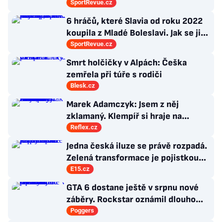
probili k lukrativnímu angažmá
SportRevue.cz
6 hráčů, které Slavia od roku 2022
koupila z Mladé Boleslavi. Jak se jim
po přestupu do Edenu vedlo?
SportRevue.cz
Smrt holčičky v Alpách: Češka
zemřela při túře s rodiči
Blesk.cz
Marek Adamczyk: Jsem z něj
zklamaný. Klempíř si hraje na
ministra. Nestačí se tak tvářit, musí
Reflex.cz
zamakat
Jedna česká iluze se právě rozpadá.
Zelená transformace je pojistkou
proti chaosu
E15.cz
GTA 6 dostane ještě v srpnu nové
záběry. Rockstar oznámil dlouho
očekávanou prezentaci
Poggers