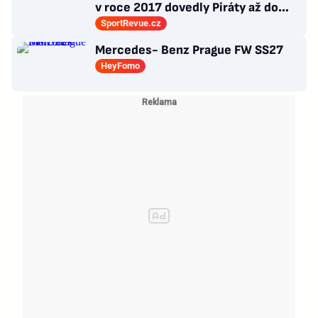
v roce 2017 dovedly Piráty až do
semifinále play-off
SportRevue.cz
Mercedes- Benz Prague FW SS27
HeyFomo