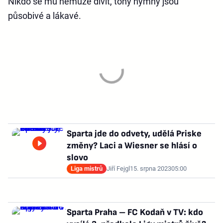
Nikdo se mu nemůže divit, tóny hymny jsou
působivé a lákavé.
Sparta jde do odvety, udělá Priske
změny? Laci a Wiesner se hlásí o
slovo
Liga mistrů
Jiří Fejgl
15. srpna 2023
05:00
Sparta Praha – FC Kodaň v TV: kdo