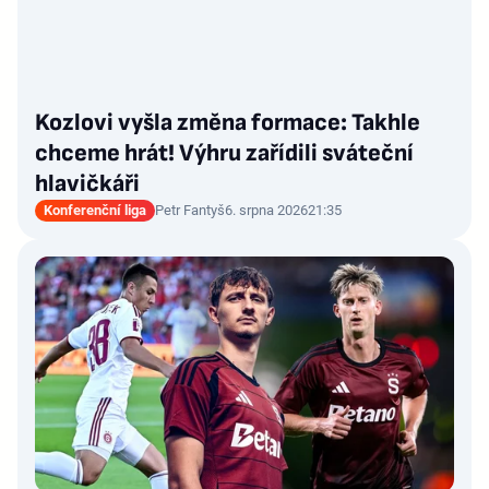
Kozlovi vyšla změna formace: Takhle
chceme hrát! Výhru zařídili sváteční
hlavičkáři
Konferenční liga
Petr Fantyš
6. srpna 2026
21:35