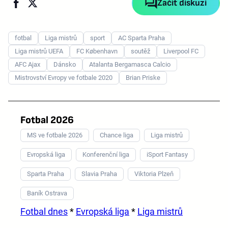
Začít diskuzi
fotbal
Liga mistrů
sport
AC Sparta Praha
Liga mistrů UEFA
FC København
soutěž
Liverpool FC
AFC Ajax
Dánsko
Atalanta Bergamasca Calcio
Mistrovství Evropy ve fotbale 2020
Brian Priske
Fotbal 2026
MS ve fotbale 2026
Chance liga
Liga mistrů
Evropská liga
Konferenční liga
iSport Fantasy
Sparta Praha
Slavia Praha
Viktoria Plzeň
Baník Ostrava
Fotbal dnes
*
Evropská liga
*
Liga mistrů