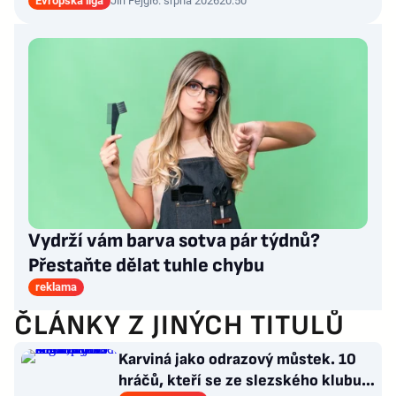
Evropská liga
Jiří Fejgl
6. srpna 2026
20:50
Vydrží vám barva sotva pár týdnů?
Přestaňte dělat tuhle chybu
reklama
ČLÁNKY Z JINÝCH TITULŮ
Karviná jako odrazový můstek. 10
hráčů, kteří se ze slezského klubu