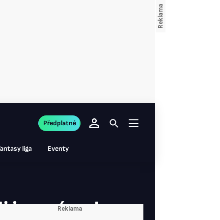
Předplatné
antasy liga
Eventy
i jen v úvodu.