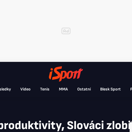
sledky
Video
Tenis
MMA
Ostatní
Blesk Sport
F
roduktivity, Slováci zlobil