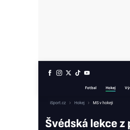
Fotbal
Hokej
Vý
iSport.cz
Hokej
MS v hokeji
Švédská lekce z p