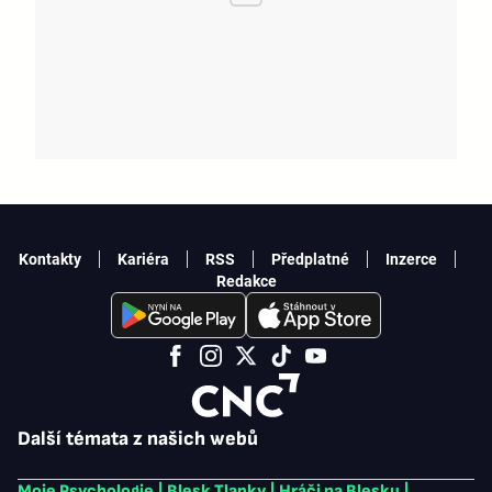
Kontakty
Kariéra
RSS
Předplatné
Inzerce
Redakce
Další témata z našich webů
Moje Psychologie
|
Blesk Tlapky
|
Hráči na Blesku
|