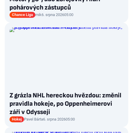
pohárových zástupců
Chance Liga
mik
6. srpna 2026
05:00
Z grázla NHL hereckou hvězdou: změnil
pravidla hokeje, po Oppenheimerovi
září v Odysseji
Hokej
Pavel Bárta
6. srpna 2026
05:00