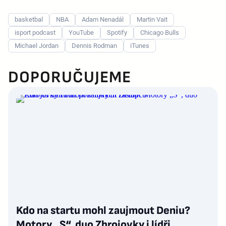
basketbal
NBA
Adam Nenadál
Martin Vait
isport podcast
YouTube
Spotify
Chicago Bulls
Michael Jordan
Dennis Rodman
iTunes
DOPORUČUJEME
Kdo na startu mohl zaujmout Deniu?
Motory „S“, duo Zbrojovky i lídři