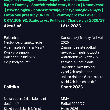
iSport Fantasy
|
Spotřebitelské testy Blesku
|
Nemovitosti
|
Psychologika - podcast rozbíjející psychologické mýty
|
Fotbalové přestupy ONLINE
|
Eventový prostor Level 9
|
OKTAGON 92: Szabová vs. Pudilová
|
Chance Liga 2026/27
Aktuálně
Léto 2026
Epicentrum
Karlovarský filmový festival
Neštovice: příznaky, léčba
2026
V čem jezdí Yamal a Mesii?
Znamení, že jste potkali
Kvízy pro seniory
někoho z minulého života
Kalendář úplňků 2026
Astronomické úkazy 2026:
Co je bodycount?
zatmění slunce a další
Jak obléci miminko při
vysokých teplotách?
Jak na dokonalé letní mojito
6 lehkých letních salátů
Politika
Sport 2026
Nová superdávka: kdo na ní
MMA
dosáhne?
Fotbal 2026/27
Sjezd sudetských Němců
Hokej 2026