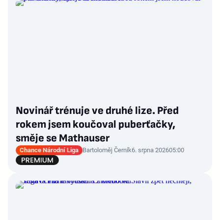
Novinář trénuje ve druhé lize. Před
rokem jsem koučoval puberťačky,
směje se Mathauser
Chance Národní Liga
Bartoloměj Černík
6. srpna 2026
05:00