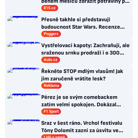
během měsíců zdražit potraviny po
celém světě
E15.cz
Přesně takhle si představuji
budoucnost Star Wars. Recenze
Star Wars: The Ninth Jedi
Poggers
Vystřelovací kapoty: Zachraňují, ale
sraženou srnku prodraží i o 300
tisíc
Auto.cz
Řekněte STOP mdlým vlasům! Jak
jim zaručeně vrátíte lesk?
Reklama
Pérez je se svým comebackem
zatím velmi spokojen. Dokázal
jsem, že stále patřím k nejlepším,
F1 Sport
říká
Sraz v šest ráno. Vrchol festivalu
Tóny Dolomit zazní za úsvitu ve
3000 metrech
Lidé a země