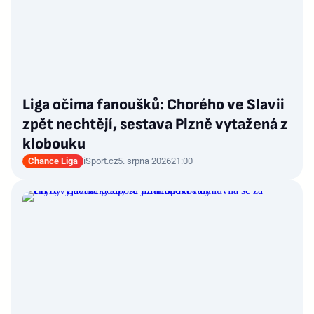
Liga očima fanoušků: Chorého ve Slavii
zpět nechtějí, sestava Plzně vytažená z
klobouku
Chance Liga
iSport.cz
5. srpna 2026
21:00