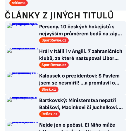
reklama
ČLÁNKY Z JINÝCH TITULŮ
Persony. 10 českých hokejistů s
nejvyšším průměrem bodů na zápas
v historii německé DEL
SportRevue.cz
Hrál v Itálii i v Anglii. 7 zahraničních
klubů, za které nastupoval Libor
Kozák
SportRevue.cz
Kalousek o prezidentovi: S Pavlem
jsem se nesmířil! ...a promluvil o
návratu
Blesk.cz
Bartkovský: Ministerstva nepatří
Babišovi, Macinkovi či Juchelkovi.
Přestaňte útočit, jste jen správci
Reflex.cz
Nejde jen o počasí. El Niňo může