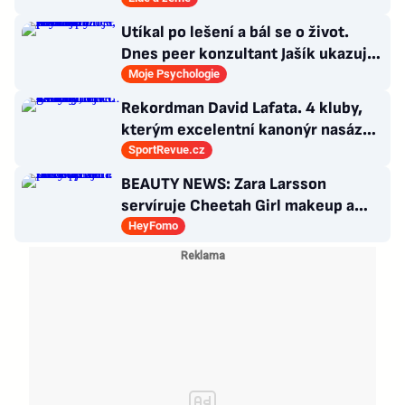
Utíkal po lešení a bál se o život.
Dnes peer konzultant Jašík ukazuje,
že cesta z psychózy existuje
Moje Psychologie
Rekordman David Lafata. 4 kluby,
kterým excelentní kanonýr nasázel
během kariéry nejvíc gólů
SportRevue.cz
BEAUTY NEWS: Zara Larsson
servíruje Cheetah Girl makeup a
Billie Eilish představuje nový
HeyFomo
parfém!