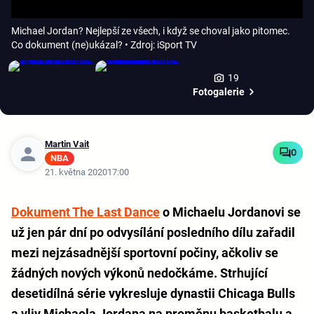
Michael Jordan? Nejlepší ze všech, i když se choval jako pitomec.
Co dokument (ne)ukázal?
• Zdroj: iSport TV
19
Fotogalerie
Martin Vait
0
NBA
21. května 2020
17:00
Dokument The Last Dance
o Michaelu Jordanovi se
už jen pár dní po odvysílání posledního dílu zařadil
mezi nejzásadnější sportovní počiny, ačkoliv se
žádných nových výkonů nedočkáme. Strhující
desetidílná série vykresluje dynastii Chicaga Bulls
a vliv Michaela Jordana na proměnu basketbalu a