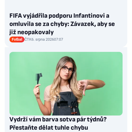
FIFA vyjádřila podporu Infantinovi a
omluvila se za chyby: Závazek, aby se
již neopakovaly
Fotbal
ČTK
6. srpna 2026
07:07
Vydrží vám barva sotva pár týdnů?
Přestaňte dělat tuhle chybu