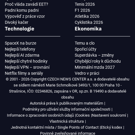
Proč vláda zavádí EET?
Tenis 2026
Padni komu padni
F1 2026
Výpověď z práce vzor
Atletika 2026
Divoký kačer
Cyklistika 2026
Technologie
Ekonomika
SpaceX na burze
Temu a clo
Nejlepší telefony
Spořicí účty
Nejlepší AI zdarma
Superdávka – změny
Nejlepší chytré hodinky
Chybějící roky k důchodu
Nejlepší VPN – srovnání
Minimální mzda 2027
Netflix filmy a seriály
Vedro v práci
© 2001 - 2026 Copyright CZECH NEWS CENTER a.s. a dodavatelé obsahu
se sídlem náměstí Marie Schmolkové 3493/1, 100 00 Praha 10 -
Strašnice, IČO: 02346826, zapsána v OR, sp.zn. B 19490 a dodavatelé
obsahu
Autorská práva k publikovaným materiálům
Podmínky pro užívání služby informační společnosti
Informace o zpracování osobních údajů
Cookies
Nastavení soukromí
Vlastnická struktura
Jednotná kontaktní místa / Single Points of Contact
Etický kodex
Povinně zveřejňované informace