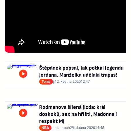
Štěpánek popsal, jak potkal legendu
Jordana. Manželka udělala trapas!
Tenis
jj
12. května 2020
12:47
Rodmanova šílená jízda: král
doskoků, sex na hřišti, Madonna i
respekt MJ
NBA
Jan Jaroch
29. dubna 2020
14:45