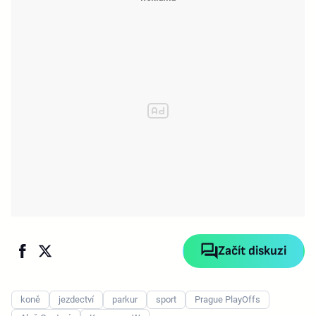
Začít diskuzi
koně
jezdectví
parkur
sport
Prague PlayOffs