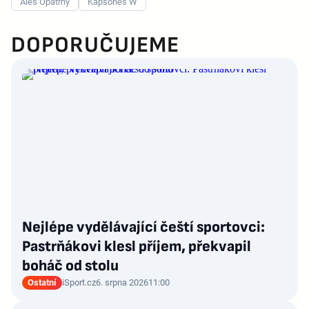
Aleš Opatrný
Kapsones W
DOPORUČUJEME
Nejlépe vydělávající čeští sportovci:
Pastrňákovi klesl příjem, překvapil
boháč od stolu
Ostatní
iSport.cz
6. srpna 2026
11:00