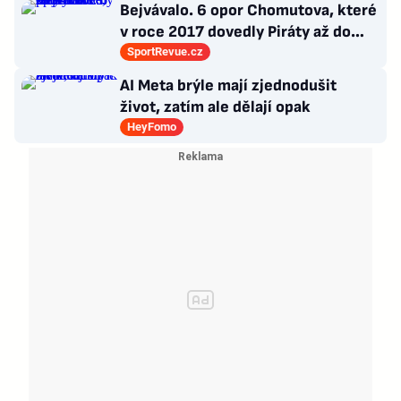
Bejvávalo. 6 opor Chomutova, které
v roce 2017 dovedly Piráty až do
semifinále play-off
SportRevue.cz
AI Meta brýle mají zjednodušit
život, zatím ale dělají opak
HeyFomo