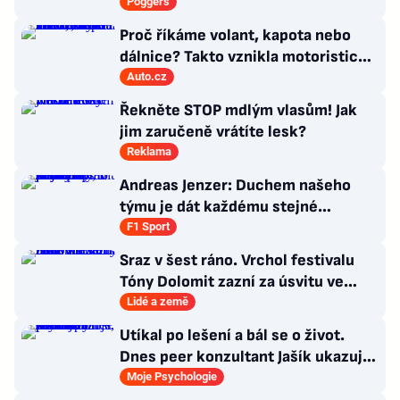
Star Wars: The Ninth Jedi
Poggers
Proč říkáme volant, kapota nebo
dálnice? Takto vznikla motoristická
slova, která zná každý
Auto.cz
Řekněte STOP mdlým vlasům! Jak
jim zaručeně vrátíte lesk?
Reklama
Andreas Jenzer: Duchem našeho
týmu je dát každému stejné
podmínky, i kdyby nás to mělo
F1 Sport
připravit o titul
Sraz v šest ráno. Vrchol festivalu
Tóny Dolomit zazní za úsvitu ve
3000 metrech
Lidé a země
Utíkal po lešení a bál se o život.
Dnes peer konzultant Jašík ukazuje,
že cesta z psychózy existuje
Moje Psychologie