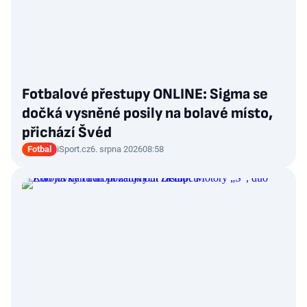
Fotbalové přestupy ONLINE: Sigma se
dočká vysněné posily na bolavé místo,
přichází Švéd
Fotbal
iSport.cz
6. srpna 2026
08:58