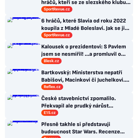
hráčů, kteří se ze slezského klubu
probili k lukrativnímu angažmá
SportRevue.cz
6 hráčů, které Slavia od roku 2022
koupila z Mladé Boleslavi. Jak se jim
po přestupu do Edenu vedlo?
SportRevue.cz
Kalousek o prezidentovi: S Pavlem
jsem se nesmířil! ...a promluvil o
návratu
Blesk.cz
Bartkovský: Ministerstva nepatří
Babišovi, Macinkovi či Juchelkovi.
Přestaňte útočit, jste jen správci
Reflex.cz
České stavebnictví zpomalilo.
Překvapil ale prudký nárůst
výstavby nových bytů
E15.cz
Přesně takhle si představuji
budoucnost Star Wars. Recenze