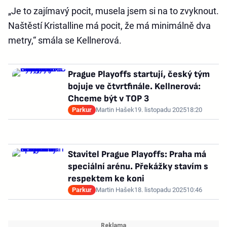
„Je to zajímavý pocit, musela jsem si na to zvyknout.
Naštěstí Kristalline má pocit, že má minimálně dva
metry,“ smála se Kellnerová.
Prague Playoffs startují, český tým
bojuje ve čtvrtfinále. Kellnerová:
Chceme být v TOP 3
Parkur
Martin Hašek
19. listopadu 2025
18:20
Stavitel Prague Playoffs: Praha má
speciální arénu. Překážky stavím s
respektem ke koni
Parkur
Martin Hašek
18. listopadu 2025
10:46