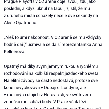
Prague Playoffs v O2 areně dojel svou jízdu jako
poslední, a když luknul na tabuli, zjistil, že mu
z druhého místa scházely necelé dvě sekundy na
Aleše Opatrného.
„Aleš to umí nakopnout. V O2 areně se mu vždycky
hodně daří,“ usmívala se další reprezentantka Anna
Kellnerová.
Opatrný má díky svým jemným rukou a rychlému
rozhodování na kolbišti respekt jezdeckého světa.
Na elitní závody se často nedostává, protože své
koně nevychovává v Dubaji či Londýně, ale
v rodinných stájích v Hořovicích, ve světovém
žebříčku mu schází body. V Praze však těží
z divokých karet pro Czech Equestrian Team a září.