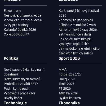
Epicentrum
Karlovarský filmový festival
Neštovice: příznaky, léčba
2026
V čem jezdí Yamal a Mesii?
Znamení, že jste potkali
Kvízy pro seniory
někoho z minulého života
Kalendář úplňků 2026
Astronomické úkazy 2026:
Co je bodycount?
zatmění slunce a další
Jak obléci miminko při
vysokých teplotách?
Jak na dokonalé letní mojito
6 lehkých letních salátů
Politika
Sport 2026
Nová superdávka: kdo na ní
MMA
dosáhne?
Fotbal 2026/27
Sjezd sudetských Němců
Hokej 2026
Proč vláda zavádí EET?
Tenis 2026
Padni komu padni
F1 2026
Výpověď z práce vzor
Atletika 2026
Divoký kačer
Cyklistika 2026
Technologie
Ekonomika