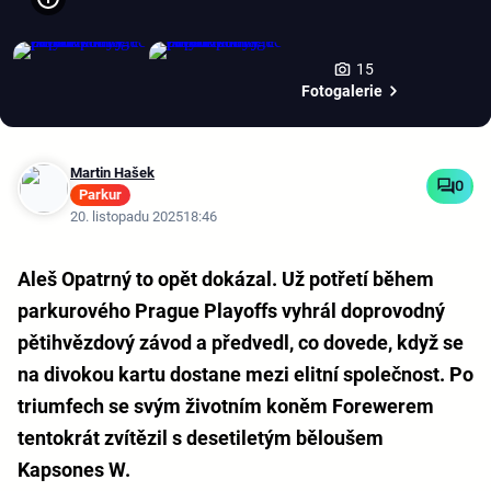
15
Fotogalerie
Martin Hašek
0
Parkur
20. listopadu 2025
18:46
Aleš Opatrný to opět dokázal. Už potřetí během
parkurového Prague Playoffs vyhrál doprovodný
pětihvězdový závod a předvedl, co dovede, když se
na divokou kartu dostane mezi elitní společnost. Po
triumfech se svým životním koněm Forewerem
tentokrát zvítězil s desetiletým běloušem
Kapsones W.