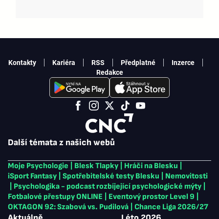
Kontakty
Kariéra
RSS
Předplatné
Inzerce
Redakce
Další témata z našich webů
Moje Psychologie
|
Blesk Tlapky
|
Hráči na Blesku
|
iSport Fantasy
|
Spotřebitelské testy Blesku
|
Nemovitosti
|
Psychologika - podcast rozbíjející psychologické mýty
|
Fotbalové přestupy ONLINE
|
Eventový prostor Level 9
|
OKTAGON 92: Szabová vs. Pudilová
|
Chance Liga 2026/27
Aktuálně
Léto 2026