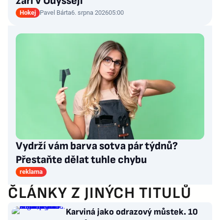
září v Odysseji
Hokej
Pavel Bárta
6. srpna 2026
05:00
Vydrží vám barva sotva pár týdnů?
Přestaňte dělat tuhle chybu
reklama
ČLÁNKY Z JINÝCH TITULŮ
Karviná jako odrazový můstek. 10