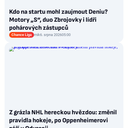
Kdo na startu mohl zaujmout Deniu?
Motory „S“, duo Zbrojovky i lídři
pohárových zástupců
Chance Liga
mik
6. srpna 2026
05:00
Z grázla NHL hereckou hvězdou: změnil
pravidla hokeje, po Oppenheimerovi