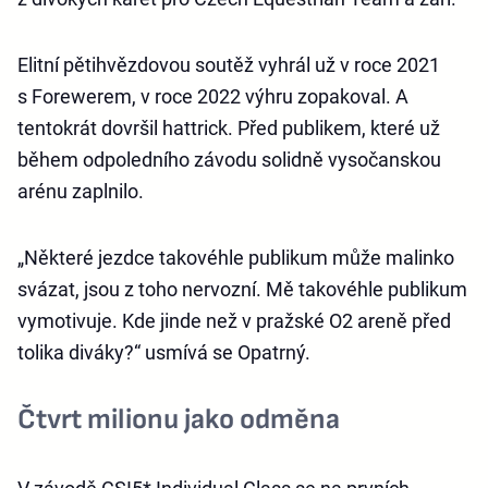
Elitní pětihvězdovou soutěž vyhrál už v roce 2021
s Forewerem, v roce 2022 výhru zopakoval. A
tentokrát dovršil hattrick. Před publikem, které už
během odpoledního závodu solidně vysočanskou
arénu zaplnilo.
„Některé jezdce takovéhle publikum může malinko
svázat, jsou z toho nervozní. Mě takovéhle publikum
vymotivuje. Kde jinde než v pražské O2 areně před
tolika diváky?“ usmívá se Opatrný.
Čtvrt milionu jako odměna