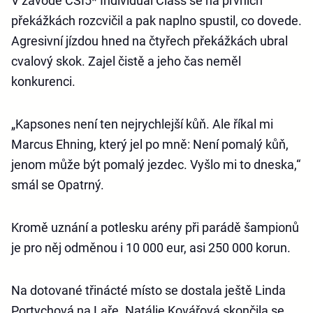
V závodě CSI5* Individual Class se na prvních
překážkách rozcvičil a pak naplno spustil, co dovede.
Agresivní jízdou hned na čtyřech překážkách ubral
cvalový skok. Zajel čistě a jeho čas neměl
konkurenci.
„Kapsones není ten nejrychlejší kůň. Ale říkal mi
Marcus Ehning, který jel po mně: Není pomalý kůň,
jenom může být pomalý jezdec. Vyšlo mi to dneska,“
smál se Opatrný.
Kromě uznání a potlesku arény při parádě šampionů
je pro něj odměnou i 10 000 eur, asi 250 000 korun.
Na dotované třinácté místo se dostala ještě Linda
Portychová na Laře. Natálie Kovářová skončila se