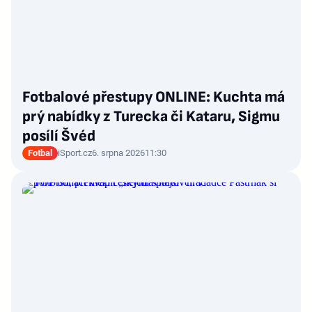
Fotbalové přestupy ONLINE: Kuchta má
prý nabídky z Turecka či Kataru, Sigmu
posílí Švéd
Fotbal
iSport.cz
6. srpna 2026
11:30