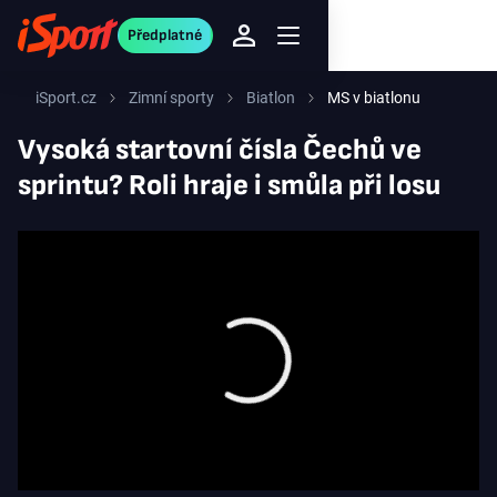
Předplatné
iSport.cz
Zimní sporty
Biatlon
MS v biatlonu
Vysoká startovní čísla Čechů ve
sprintu? Roli hraje i smůla při losu