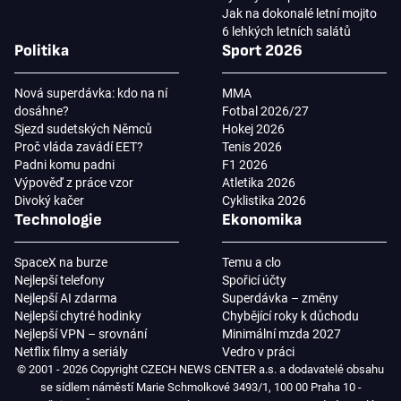
Jak na dokonalé letní mojito
6 lehkých letních salátů
Politika
Sport 2026
Nová superdávka: kdo na ní
MMA
dosáhne?
Fotbal 2026/27
Sjezd sudetských Němců
Hokej 2026
Proč vláda zavádí EET?
Tenis 2026
Padni komu padni
F1 2026
Výpověď z práce vzor
Atletika 2026
Divoký kačer
Cyklistika 2026
Technologie
Ekonomika
SpaceX na burze
Temu a clo
Nejlepší telefony
Spořicí účty
Nejlepší AI zdarma
Superdávka – změny
Nejlepší chytré hodinky
Chybějící roky k důchodu
Nejlepší VPN – srovnání
Minimální mzda 2027
Netflix filmy a seriály
Vedro v práci
© 2001 - 2026 Copyright CZECH NEWS CENTER a.s. a dodavatelé obsahu
se sídlem náměstí Marie Schmolkové 3493/1, 100 00 Praha 10 -