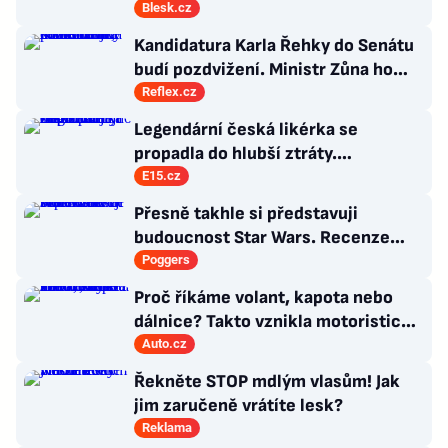
Blesk.cz
Kandidatura Karla Řehky do Senátu
budí pozdvižení. Ministr Zůna ho
kritizuje, konkurenti haní i chválí
Reflex.cz
Legendární česká likérka se
propadla do hlubší ztráty.
Zachraňují ji domácí zákazníci
E15.cz
Přesně takhle si představuji
budoucnost Star Wars. Recenze
Star Wars: The Ninth Jedi
Poggers
Proč říkáme volant, kapota nebo
dálnice? Takto vznikla motoristická
slova, která zná každý
Auto.cz
Řekněte STOP mdlým vlasům! Jak
jim zaručeně vrátíte lesk?
Reklama