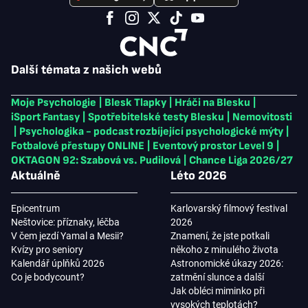
Další témata z našich webů
Moje Psychologie
|
Blesk Tlapky
|
Hráči na Blesku
|
iSport Fantasy
|
Spotřebitelské testy Blesku
|
Nemovitosti
|
Psychologika - podcast rozbíjející psychologické mýty
|
Fotbalové přestupy ONLINE
|
Eventový prostor Level 9
|
OKTAGON 92: Szabová vs. Pudilová
|
Chance Liga 2026/27
Aktuálně
Léto 2026
Epicentrum
Karlovarský filmový festival
Neštovice: příznaky, léčba
2026
V čem jezdí Yamal a Mesii?
Znamení, že jste potkali
Kvízy pro seniory
někoho z minulého života
Kalendář úplňků 2026
Astronomické úkazy 2026:
Co je bodycount?
zatmění slunce a další
Jak obléci miminko při
vysokých teplotách?