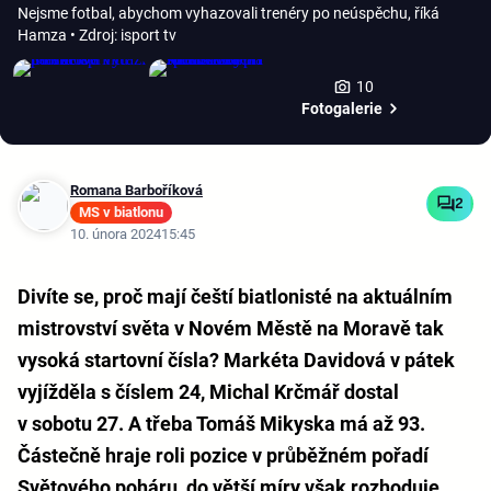
Nejsme fotbal, abychom vyhazovali trenéry po neúspěchu, říká
Hamza
• Zdroj: isport tv
10
Fotogalerie
Romana Barboříková
2
MS v biatlonu
10. února 2024
15:45
Divíte se, proč mají čeští biatlonisté na aktuálním
mistrovství světa v Novém Městě na Moravě tak
vysoká startovní čísla? Markéta Davidová v pátek
vyjížděla s číslem 24, Michal Krčmář dostal
v sobotu 27. A třeba Tomáš Mikyska má až 93.
Částečně hraje roli pozice v průběžném pořadí
Světového poháru, do větší míry však rozhoduje