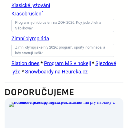
Klasické lyžování
Krasobruslení
Program rychlobruslení na ZOH 2026: Kdy jede Jílek a
Sáblíková?
Zimní olympiáda
Zimní olympijské hry 2026: program, sporty, nominace, a
kdy startují Češi?
Biatlon dnes
*
Program MS v hokeji
*
Sjezdové
lyže
*
Snowboardy na Heureka.cz
DOPORUČUJEME