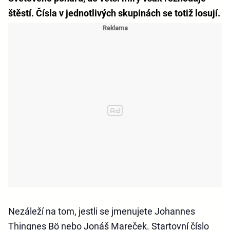
štěstí. Čísla v jednotlivých skupinách se totiž losují.
Nezáleží na tom, jestli se jmenujete Johannes
Thingnes Bö nebo Jonáš Mareček. Startovní číslo