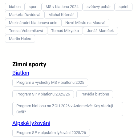
biatlon
sport
MS v biatlonu 2024
světový pohár
sprint
Markéta Davidová
Michal Krčmář
Mezinárodní biatlonová unie
Nové Město na Moravě
Tereza Voborníková
Tomáš Mikyska
Jonáš Mareček
Martin Holec
Zimní sporty
Biatlon
Program a výsledky MS v biatlonu 2025
Program SP v biatlonu 2025/26
Pravidla biatlonu
Program biatlonu na ZOH 2026 v Anterselvě: Kdy startuji
Češi?
Alpské lyžování
Program SP v alpském lyžování 2025/26