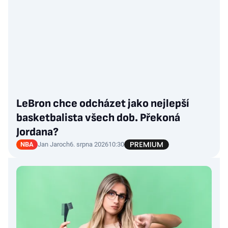
LeBron chce odcházet jako nejlepší
basketbalista všech dob. Překoná
Jordana?
NBA
Jan Jaroch
6. srpna 2026
10:30