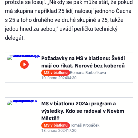
protože se losují. „Někdy se pak může stát, že pokud
má skupina například 25 lidí, nalosují jednoho Čecha
s 25 a toho druhého ve druhé skupině s 26, takže
jedou hned za sebou,“ uvádí perličku technický
delegát.
Požadavky na MS v biatlonu: Švédi
mají co říkat. Norové bez koberců
MS v biatlonu
Romana Barboříková
10. února 2024
04:30
MS v biatlonu 2024: program a
výsledky. Kdo se radoval v Novém
Městě?
MS v biatlonu
Tomáš Kropáček
18. února 2024
17:20