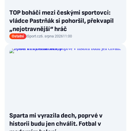
TOP boháči mezi českými sportovci:
vládce Pastrňák si pohoršil, překvapil
„nejotravnější“ hráč
Ostatní
iSport.cz
6. srpna 2026
11:00
Sparta mi vyrazila dech, poprvé v
historii budu jen chválit. Fotbal v