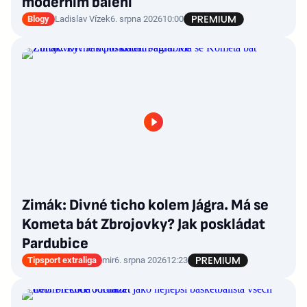
moderním balení
Blogy
Ladislav Vízek
6. srpna 2026
10:00
Zimák: Divné ticho kolem Jágra. Má se
Kometa bát Zbrojovky? Jak poskládat
Pardubice
Tipsport extraliga
mir
6. srpna 2026
12:23