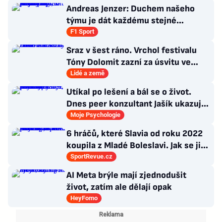
Andreas Jenzer: Duchem našeho
týmu je dát každému stejné
podmínky, i kdyby nás to mělo
F1 Sport
připravit o titul
Sraz v šest ráno. Vrchol festivalu
Tóny Dolomit zazní za úsvitu ve
3000 metrech
Lidé a země
Utíkal po lešení a bál se o život.
Dnes peer konzultant Jašík ukazuje,
že cesta z psychózy existuje
Moje Psychologie
6 hráčů, které Slavia od roku 2022
koupila z Mladé Boleslavi. Jak se jim
po přestupu do Edenu vedlo?
SportRevue.cz
AI Meta brýle mají zjednodušit
život, zatím ale dělají opak
HeyFomo