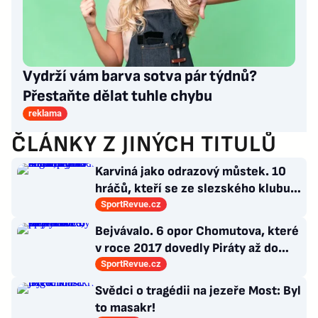
Vydrží vám barva sotva pár týdnů?
Přestaňte dělat tuhle chybu
reklama
ČLÁNKY Z JINÝCH TITULŮ
Karviná jako odrazový můstek. 10
hráčů, kteří se ze slezského klubu
probili k lukrativnímu angažmá
SportRevue.cz
Bejvávalo. 6 opor Chomutova, které
v roce 2017 dovedly Piráty až do
semifinále play-off
SportRevue.cz
Svědci o tragédii na jezeře Most: Byl
to masakr!