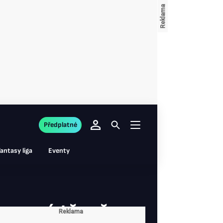
Předplatné
antasy liga
Eventy
Vonnová těsně