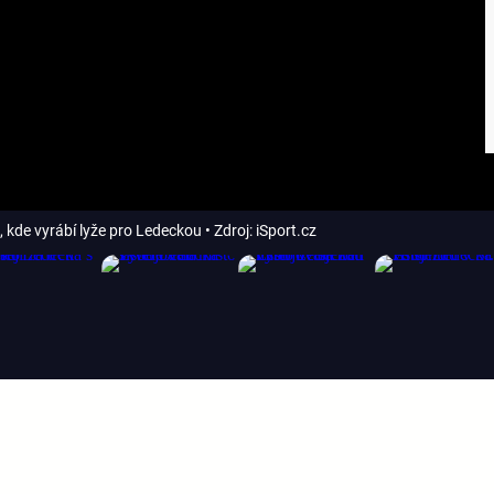
, kde vyrábí lyže pro Ledeckou
• Zdroj: iSport.cz