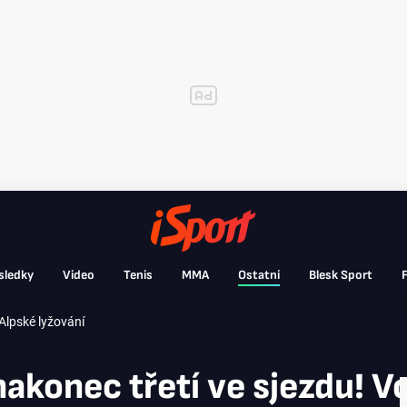
sledky
Video
Tenis
MMA
Ostatní
Blesk Sport
F
Alpské lyžování
akonec třetí ve sjezdu! 