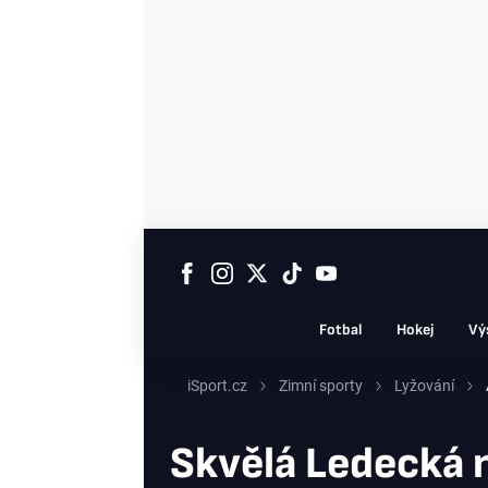
Fotbal
Hokej
Vý
iSport.cz
Zimní sporty
Lyžování
Skvělá Ledecká n