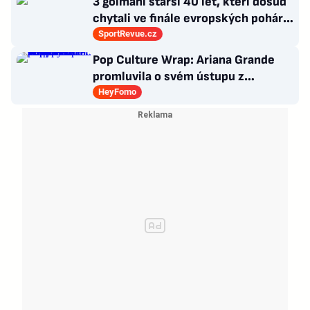
3 gólmani starší 40 let, kteří dosud
chytali ve finále evropských pohárů.
Všichni odešli ze hřiště jako
SportRevue.cz
poražení
Pop Culture Wrap: Ariana Grande
promluvila o svém ústupu z
veřejného života a Sophia z
HeyFomo
KATSEYE si dává pauzu od skupiny