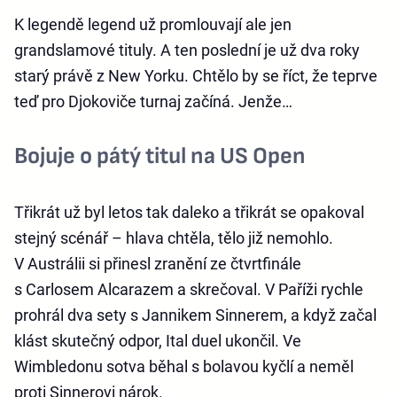
K legendě legend už promlouvají ale jen
grandslamové tituly. A ten poslední je už dva roky
starý právě z New Yorku. Chtělo by se říct, že teprve
teď pro Djokoviče turnaj začíná. Jenže…
Bojuje o pátý titul na US Open
Třikrát už byl letos tak daleko a třikrát se opakoval
stejný scénář – hlava chtěla, tělo již nemohlo.
V Austrálii si přinesl zranění ze čtvrtfinále
s Carlosem Alcarazem a skrečoval. V Paříži rychle
prohrál dva sety s Jannikem Sinnerem, a když začal
klást skutečný odpor, Ital duel ukončil. Ve
Wimbledonu sotva běhal s bolavou kyčlí a neměl
proti Sinnerovi nárok.