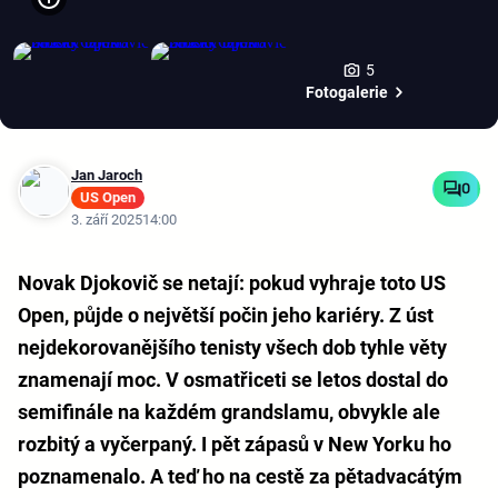
5
Fotogalerie
Jan Jaroch
0
US Open
3. září 2025
14:00
Novak Djokovič se netají: pokud vyhraje toto US
Open, půjde o největší počin jeho kariéry. Z úst
nejdekorovanějšího tenisty všech dob tyhle věty
znamenají moc. V osmatřiceti se letos dostal do
semifinále na každém grandslamu, obvykle ale
rozbitý a vyčerpaný. I pět zápasů v New Yorku ho
poznamenalo. A teď ho na cestě za pětadvacátým