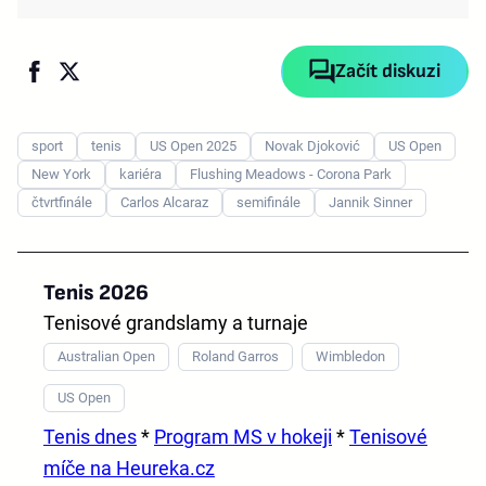
Začít diskuzi
sport
tenis
US Open 2025
Novak Djoković
US Open
New York
kariéra
Flushing Meadows - Corona Park
čtvrtfinále
Carlos Alcaraz
semifinále
Jannik Sinner
Tenis 2026
Tenisové grandslamy a turnaje
Australian Open
Roland Garros
Wimbledon
US Open
Tenis dnes
*
Program MS v hokeji
*
Tenisové
míče na Heureka.cz