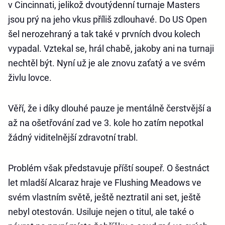
v Cincinnati, jelikož dvoutýdenní turnaje Masters
jsou prý na jeho vkus příliš zdlouhavé. Do US Open
šel nerozehraný a tak také v prvních dvou kolech
vypadal. Vztekal se, hrál chabě, jakoby ani na turnaji
nechtěl být. Nyní už je ale znovu zaťatý a ve svém
živlu lovce.
Věří, že i díky dlouhé pauze je mentálně čerstvější a
až na ošetřování zad ve 3. kole ho zatím nepotkal
žádný viditelnější zdravotní trabl.
Problém však představuje příští soupeř. O šestnáct
let mladší Alcaraz hraje ve Flushing Meadows ve
svém vlastním světě, ještě neztratil ani set, ještě
nebyl otestován. Usiluje nejen o titul, ale také o