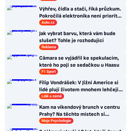
Výhřev, čidla a stačí, říká průzkum.
Pokročilá elektronika není prioritou
zákazníků
Auto.cz
Jak vybrat barvu, která vám bude
slušet? Tohle je rozhodující
Reklama
Câmara se vyjádřil ke spekulacím,
které ho pojí se sedačkou u Haasu
F1 Sport
Filip Vondrášek: V Jižní Americe si
lidé plují životem mnohem lehčeji,
věci tolik neřeší
Lidé a země
Kam na víkendový brunch v centru
Prahy? Na těchto místech si
dlouhou snídani užívají i místní
Moje Psychologie