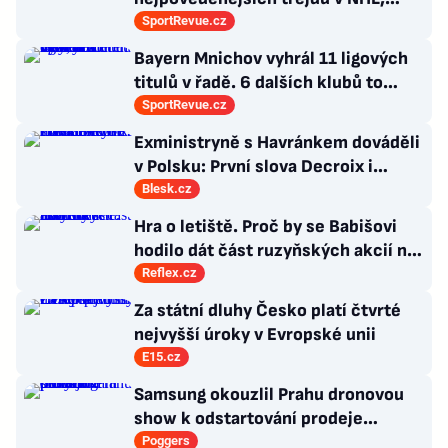
které byly upečeny na poslední
SportRevue.cz
chvíli
Bayern Mnichov vyhrál 11 ligových
titulů v řadě. 6 dalších klubů to
zvládlo také, některé i víckrát
SportRevue.cz
Exministryně s Havránkem dováděli
v Polsku: První slova Decroix i
Havránkové!
Blesk.cz
Hra o letiště. Proč by se Babišovi
hodilo dát část ruzyňských akcií na
burzu?
Reflex.cz
Za státní dluhy Česko platí čtvrté
nejvyšší úroky v Evropské unii
E15.cz
Samsung okouzlil Prahu dronovou
show k odstartování prodeje
nových produktů
Poggers