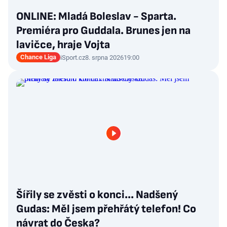
ONLINE: Mladá Boleslav - Sparta.
Premiéra pro Guddala. Brunes jen na
lavičce, hraje Vojta
Chance Liga
iSport.cz
8. srpna 2026
19:00
Šířily se zvěsti o konci... Nadšený
Gudas: Měl jsem přehřátý telefon! Co
návrat do Česka?