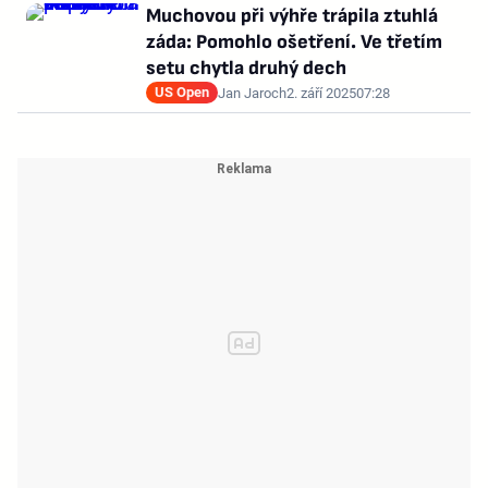
Muchovou při výhře trápila ztuhlá
záda: Pomohlo ošetření. Ve třetím
setu chytla druhý dech
US Open
Jan Jaroch
2. září 2025
07:28