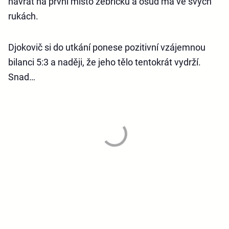
návrat na první místo žebříčku a osud má ve svých
rukách.
Djokovič si do utkání ponese pozitivní vzájemnou
bilanci 5:3 a naději, že jeho tělo tentokrát vydrží.
Snad…