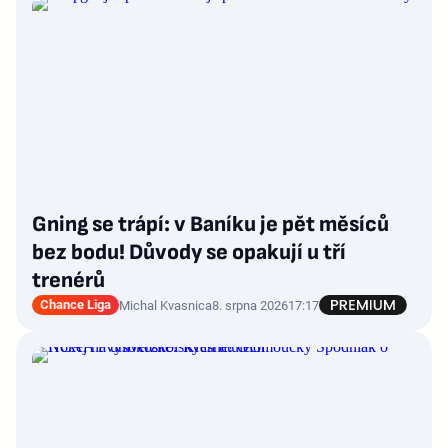
Gning se trápí: v Baníku je pět měsíců
bez bodu! Důvody se opakují u tří
trenérů
Chance Liga
Michal Kvasnica
8. srpna 2026
17:17