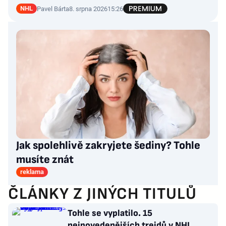
NHL
Pavel Bárta
8. srpna 2026
15:26
Jak spolehlivě zakryjete šediny? Tohle
musíte znát
reklama
ČLÁNKY Z JINÝCH TITULŮ
Tohle se vyplatilo. 15
nejpovedenějších trejdů v NHL,