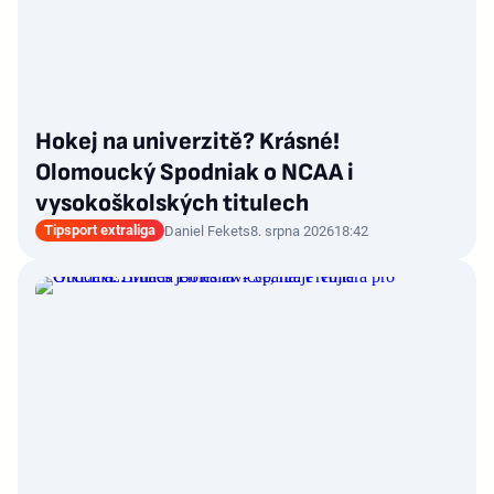
Hokej na univerzitě? Krásné!
Olomoucký Spodniak o NCAA i
vysokoškolských titulech
Tipsport extraliga
Daniel Fekets
8. srpna 2026
18:42