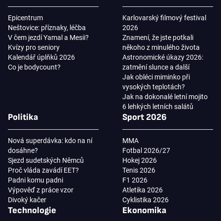
Epicentrum
Karlovarský filmový festival
Neštovice: příznaky, léčba
2026
V čem jezdí Yamal a Mesii?
Znamení, že jste potkali
Kvízy pro seniory
někoho z minulého života
Kalendář úplňků 2026
Astronomické úkazy 2026:
Co je bodycount?
zatmění slunce a další
Jak obléci miminko při
vysokých teplotách?
Jak na dokonalé letní mojito
6 lehkých letních salátů
Politika
Sport 2026
Nová superdávka: kdo na ní
MMA
dosáhne?
Fotbal 2026/27
Sjezd sudetských Němců
Hokej 2026
Proč vláda zavádí EET?
Tenis 2026
Padni komu padni
F1 2026
Výpověď z práce vzor
Atletika 2026
Divoký kačer
Cyklistika 2026
Technologie
Ekonomika