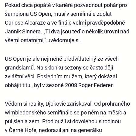
Pokud chce popáté v kariéře pozvednout pohár pro
šampiona US Open, musí v semifinále zdolat
Carlose Alcaraze a ve finále velmi pravděpodobně
Jannik Sinnera. „Ti dva jsou teď o několik úrovní nad
všemi ostatními,“ uvědomuje si.
US Open je ale nejméně předvídatelný ze všech
grandslamů. Na sklonku sezony se často dějí
zvláštní věci. Posledním mužem, který dokázal
obhájit titul, byl v sezoně 2008 Roger Federer.
Vědom si reality, Djokovič zariskoval. Od prohraného
wimbledonského semifinále se po něm na měsíc a
půl slehla zem. Prodloužil si dovolenou s rodinou
v Černé Hoře, nedorazil ani na generálku