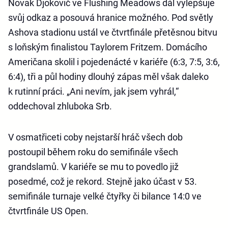
Novak Djokovič ve Flushing Meadows dál vylepšuje
svůj odkaz a posouvá hranice možného. Pod světly
Ashova stadionu ustál ve čtvrtfinále přetěsnou bitvu
s loňským finalistou Taylorem Fritzem. Domácího
Američana skolil i pojedenácté v kariéře (6:3, 7:5, 3:6,
6:4), tři a půl hodiny dlouhý zápas měl však daleko
k rutinní práci. „Ani nevím, jak jsem vyhrál,“
oddechoval zhluboka Srb.
V osmatřiceti coby nejstarší hráč všech dob
postoupil během roku do semifinále všech
grandslamů. V kariéře se mu to povedlo již
posedmé, což je rekord. Stejně jako účast v 53.
semifinále turnaje velké čtyřky či bilance 14:0 ve
čtvrtfinále US Open.