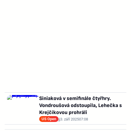
Siniaková v semifinále čtyřhry.
Vondroušová odstoupila, Lehečka s
Krejčíkovou prohráli
US Open
jj
3. září 2025
07:08