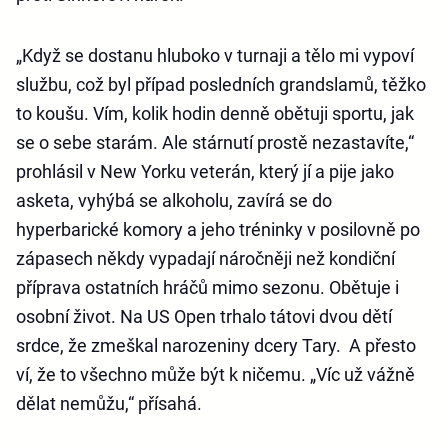
„Když se dostanu hluboko v turnaji a tělo mi vypoví
službu, což byl případ posledních grandslamů, těžko
to koušu. Vím, kolik hodin denně obětuji sportu, jak
se o sebe starám. Ale stárnutí prostě nezastavíte,“
prohlásil v New Yorku veterán, který jí a pije jako
asketa, vyhýbá se alkoholu, zavírá se do
hyperbarické komory a jeho tréninky v posilovně po
zápasech někdy vypadají náročněji než kondiční
příprava ostatních hráčů mimo sezonu. Obětuje i
osobní život. Na US Open trhalo tátovi dvou dětí
srdce, že zmeškal narozeniny dcery Tary. A přesto
ví, že to všechno může být k ničemu. „Víc už vážně
dělat nemůžu,“ přísahá.