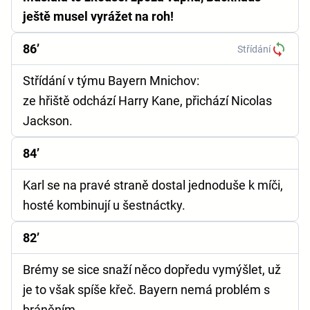
ještě musel vyrážet na roh!
86’
Střídání
Střídání v týmu Bayern Mnichov:
ze hřiště odchází Harry Kane, přichází Nicolas
Jackson.
84’
Karl se na pravé straně dostal jednoduše k míči,
hosté kombinují u šestnáctky.
82’
Brémy se sice snaží něco dopředu vymýšlet, už
je to však spíše křeč. Bayern nemá problém s
bráněním.