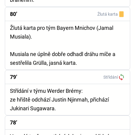
80’
Žlutá karta
Žlutá karta pro tým Bayern Mnichov (Jamal
Musiala).
Musiala ne úplně dobře odhadl dráhu míče a
sestřelila Grülla, jasná karta.
79’
Střídání
Střídání v týmu Werder Brémy:
ze hřiště odchází Justin Njinmah, přichází
Jukinari Sugawara.
78’