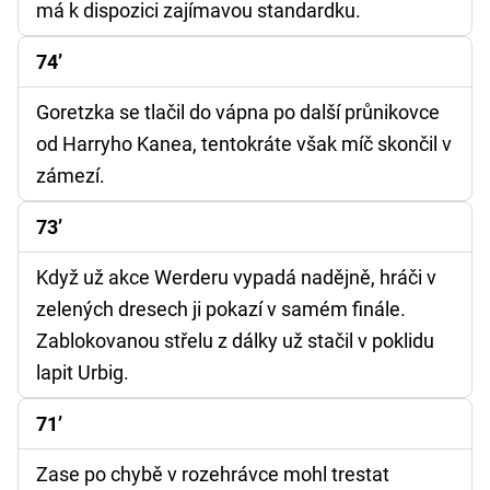
má k dispozici zajímavou standardku.
74’
Goretzka se tlačil do vápna po další průnikovce
od Harryho Kanea, tentokráte však míč skončil v
zámezí.
73’
Když už akce Werderu vypadá nadějně, hráči v
zelených dresech ji pokazí v samém finále.
Zablokovanou střelu z dálky už stačil v poklidu
lapit Urbig.
71’
Zase po chybě v rozehrávce mohl trestat