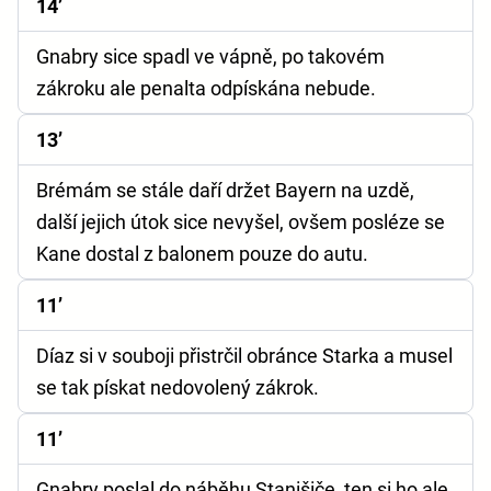
14’
Gnabry sice spadl ve vápně, po takovém
zákroku ale penalta odpískána nebude.
13’
Brémám se stále daří držet Bayern na uzdě,
další jejich útok sice nevyšel, ovšem posléze se
Kane dostal z balonem pouze do autu.
11’
Díaz si v souboji přistrčil obránce Starka a musel
se tak pískat nedovolený zákrok.
11’
Gnabry poslal do náběhu Stanišiče, ten si ho ale