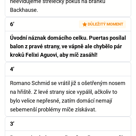
neevidujeme střelecký pokus na branku
Backhause.
6’
DŮLEŽITÝ MOMENT
Úvodní náznak domácího celku. Puertas posílal
balon z pravé strany, ve vápně ale chybělo pár
kroků Felixi Aguovi, aby míč zasáhl!
4’
Romano Schmid se vrátil již s ošetřeným nosem
na hřiště. Z levé strany sice vypálil, ačkoliv to
bylo velice nepřesné, zatím domácí nemají
sebemenší problémy míče získávat.
3’