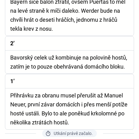
Bayern sice balon ztratil, ovšem Puertas to měl
na levé straně k míči daleko. Werder bude na
chvíli hrát o deseti hráčích, jednomu z hráčů
tekla krev z nosu.
2’
Bavorský celek už kombinuje na polovině hostů,
zatím je to pouze obehrávaná domácího bloku.
1’
Přihrávku za obranu musel přerušit až Manuel
Neuer, první závar domácích i přes menší potíže
hosté ustáli. Bylo to ale poněkud krkolomné po
několika ztrátách hostů.
Utkání právě začalo.