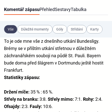
Komentář zápasu
Přehled
Sestavy
Tabulka
Vše
Důležité momenty
Góly
Střídání
Karty
To je ode mne vše z dnešního utkání Bundesligy.
Brémy se v příštím utkání střetnou v důležitém
záchranářském souboji na půdě St. Pauli. Bayern
bude doma před šlágrem v Dortmundu ještě hostit
Frankfurt.
Statistiky zápasu:
Držení míče:
35 % : 65 %.
Střely na branku:
3:8.
Střely mimo:
7:1.
Rohy:
2:4.
Ofsajdy:
2:3.
Fauly:
10:6.