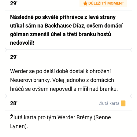
29’
DŮLEŽITÝ MOMENT
Následně po skvělé přihrávce z levé strany
utíkal sám na Backhause Díaz, ovšem domácí
gólman zmenšil úhel a třetí branku hostů
nedovolil!
29’
Werder se po delší době dostal k ohrožení
Neuerovi branky. Volej jednoho z domácích
hráčů se ovšem nepovedl a mířil nad branku.
28’
Žlutá karta
Žlutá karta pro tým Werder Brémy (Senne
Lynen).