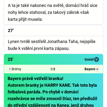
A ta je také nakonec na světě, domácí hráč sice
nohy lehce stahoval, za takový zákrok však
karta přijít musela.
27’
Lynen tvrdě sestřelil Jonathana Taha, nejspíše
bude k vidění první karta zápasu.
25’
Góóól
Brémy
0
:
2
Bayern
Bayern právě vstřelil branku!
Autorem branky je HARRY KANE. Tak toto byla
fotbalová paráda. Po chybě v domácí
rozehrávce se míče zmocnil Díaz, ten předložil
do střední vzdálenosti na Kanea, jenž druhou