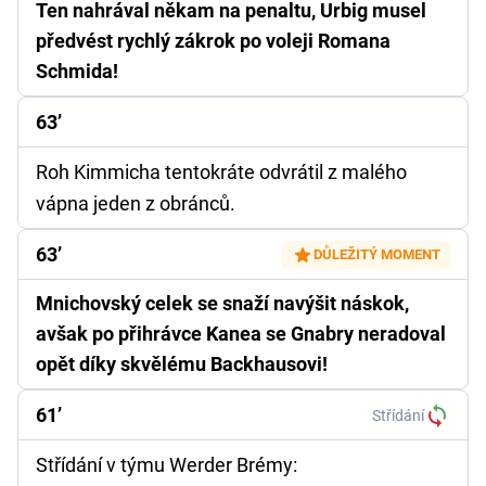
Ten nahrával někam na penaltu, Urbig musel
předvést rychlý zákrok po voleji Romana
Schmida!
63’
Roh Kimmicha tentokráte odvrátil z malého
vápna jeden z obránců.
63’
DŮLEŽITÝ MOMENT
Mnichovský celek se snaží navýšit náskok,
avšak po přihrávce Kanea se Gnabry neradoval
opět díky skvělému Backhausovi!
61’
Střídání
Střídání v týmu Werder Brémy: