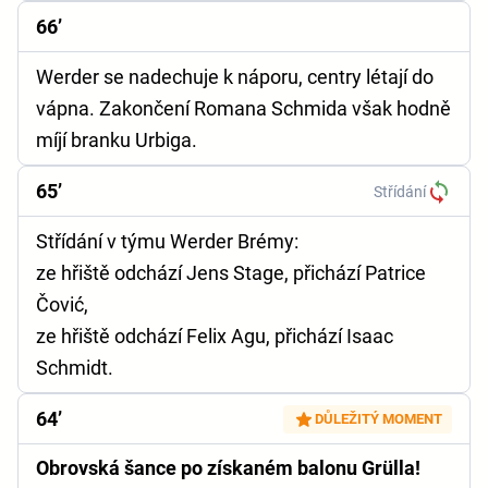
66’
Werder se nadechuje k náporu, centry létají do
vápna. Zakončení Romana Schmida však hodně
míjí branku Urbiga.
65’
Střídání
Střídání v týmu Werder Brémy:
ze hřiště odchází Jens Stage, přichází Patrice
Čović,
ze hřiště odchází Felix Agu, přichází Isaac
Schmidt.
64’
DŮLEŽITÝ MOMENT
Obrovská šance po získaném balonu Grülla!