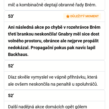
míč a kombinačně deptají obranné řady Brém.
53’
DŮLEŽITÝ MOMENT
Ani následná akce po chybě v rozehrávce Brém
třetí brankou neskončila! Gnabry měl sice dost
volného prostoru, obránce ale nejprve propálit
nedokázal. Propagační pokus pak navíc lapil
Backhaus.
52’
Díaz skvěle vymyslel ve vápně přihrávku, která
ale ovšem neskončila na penaltě u spoluhráčů.
52’
Další nadějná akce domácích opět gólem