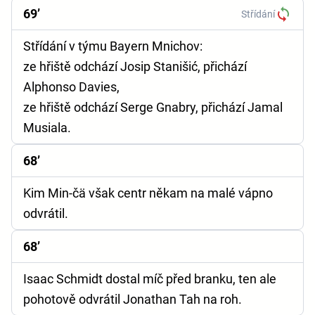
69’
Střídání
Střídání v týmu Bayern Mnichov:
ze hřiště odchází Josip Stanišić, přichází
Alphonso Davies,
ze hřiště odchází Serge Gnabry, přichází Jamal
Musiala.
68’
Kim Min-čä však centr někam na malé vápno
odvrátil.
68’
Isaac Schmidt dostal míč před branku, ten ale
pohotově odvrátil Jonathan Tah na roh.