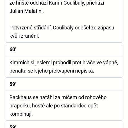
ze hřiště odchází Karim Coulibaly, přichází
Julián Malatini.
Potvrzené střídání, Coulibaly odešel ze zápasu
kvůli zranění.
60’
Kimmich si jeslemi prohodil protihráče ve vápně,
penalta se k jeho překvapení nepíská.
59’
Backhaus se natáhl za míčem od rohového
praporku, hosté ale po standardce opět
kombinují.
59’