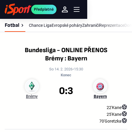
Předplatné
Fotbal
Chance Liga
Evropské poháry
Zahraničí
Reprezentace
Dom
Bundesliga - ONLINE PŘENOS
Brémy : Bayern
So 14. 2. 2026
15:30
Konec
0:3
Brémy
Bayern
22'
Kane
25'
Kane
70'
Goretzka