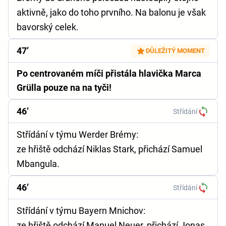
aktivně, jako do toho prvního. Na balonu je však
bavorský celek.
47’
DŮLEŽITÝ MOMENT
Po centrovaném míči přistála hlavička Marca
Grülla pouze na na tyči!
46’
Střídání
Střídání v týmu Werder Brémy:
ze hřiště odchází Niklas Stark, přichází Samuel
Mbangula.
46’
Střídání
Střídání v týmu Bayern Mnichov:
ze hřiště odchází Manuel Neuer, přichází Jonas