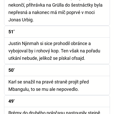
nekončí, přihrávka na Grülla do šestnáctky byla
nepřesná a nakonec má míč poprvé v moci
Jonas Urbig.
51’
Justin Njinmah si sice prohodil obránce a
vybojoval by i rohový kop. Ten však na pořadu
utkání nebude, jelikož se pískal ofsajd.
50’
Karl se snažil na pravé straně projít před
Mbangulu, to se mu ale nepovedlo.
49’
Brémy do druhého poločasu nastoupily stejně