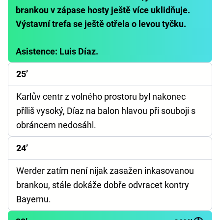
brankou v zápase hosty ještě více uklidňuje.
Výstavní trefa se ještě otřela o levou tyčku.
Asistence: Luis Díaz.
25’
Karlův centr z volného prostoru byl nakonec
příliš vysoký, Díaz na balon hlavou při souboji s
obráncem nedosáhl.
24’
Werder zatím není nijak zasažen inkasovanou
brankou, stále dokáže dobře odvracet kontry
Bayernu.