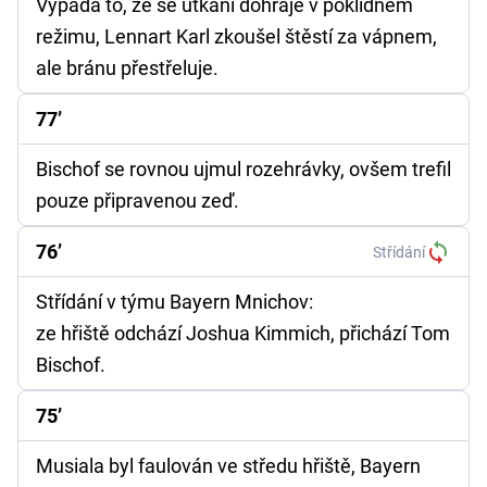
Vypadá to, že se utkání dohraje v poklidném
režimu, Lennart Karl zkoušel štěstí za vápnem,
ale bránu přestřeluje.
77’
Bischof se rovnou ujmul rozehrávky, ovšem trefil
pouze připravenou zeď.
76’
Střídání
Střídání v týmu Bayern Mnichov:
ze hřiště odchází Joshua Kimmich, přichází Tom
Bischof.
75’
Musiala byl faulován ve středu hřiště, Bayern