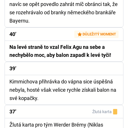
navíc se opět povedlo zahrát míč obránci tak, že
se rozehrávalo od branky německého brankáře
Bayernu.
40’
DŮLEŽITÝ MOMENT
Na levé straně to vzal Felix Agu na sebe a
nechybělo moc, aby balon zapadl k levé tyči!
39’
Kimmichova přihrávka do vápna sice úspěšná
nebyla, hosté však velice rychle získali balon na
své kopačky.
37’
Žlutá karta
Žlutá karta pro tým Werder Brémy (Niklas