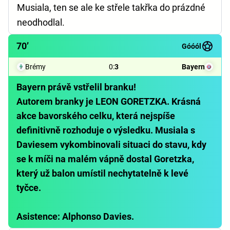
Musiala, ten se ale ke střele takřka do prázdné
neodhodlal.
70’
Góóól
Brémy
0
:
3
Bayern
Bayern právě vstřelil branku!
Autorem branky je LEON GORETZKA. Krásná
akce bavorského celku, která nejspíše
definitivně rozhoduje o výsledku. Musiala s
Daviesem vykombinovali situaci do stavu, kdy
se k míči na malém vápně dostal Goretzka,
který už balon umístil nechytatelně k levé
tyčce.
Asistence: Alphonso Davies.