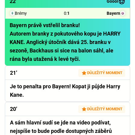
22’
Góóól
Brémy
0
:
1
Bayern
Bayern právě vstřelil branku!
Autorem branky z pokutového kopu je HARRY
KANE. Anglický útočník dává 25. branku v
sezoně, Backhaus si sice na balon sáhl, ale
rána byla utažená k levé tyči.
21’
DŮLEŽITÝ MOMENT
Je to penalta pro Bayern! Kopat ji půjde Harry
Kane.
20’
DŮLEŽITÝ MOMENT
A sám hlavní sudí se jde na video podívat,
nejspíše to bude podle dostupných záběrů