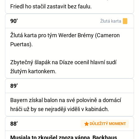
Friedl ho stačil zastavit bez faulu.
90’
Žlutá karta
Žlutá karta pro tým Werder Brémy (Cameron
Puertas).
Zbytečný šlapák na Díaze ocenil hlavní sudí
žlutým kartonkem.
89’
Bayern získal balon na své polovině a domácí
hráči už by se nejraději viděli v kabinách.
88’
DŮLEŽITÝ MOMENT
Musiala to zkoušel zpoza vápna, Backhaus