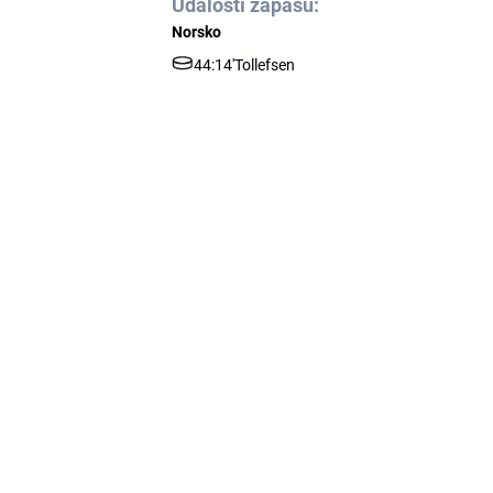
Události zápasu:
Norsko
44:14'
Tollefsen