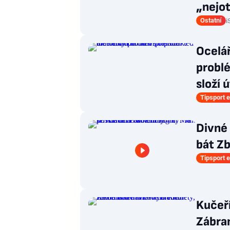
„nejot
Ostatní
i
Ocelá
problé
složí 
Tipsport e
Divné 
bát Zb
Tipsport e
Kučeř
Zábran