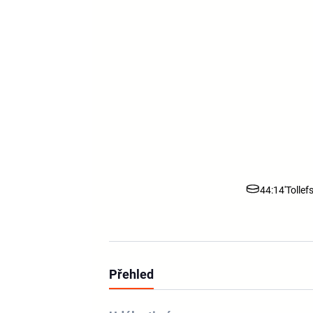
44:14'
Tollef
Přehled