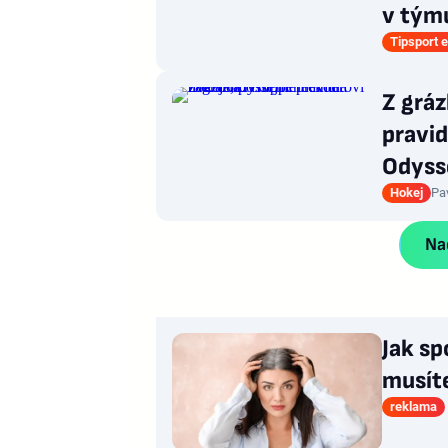
v týmu
Tipsport e
Z grá
pravid
Odyss
Hokej
Pa
Nač
Jak sp
musít
reklama