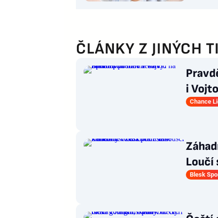
ČLÁNKY Z JINÝCH T
Pravd
i Vojt
Chance L
Záhad
Loučí 
Blesk Spo