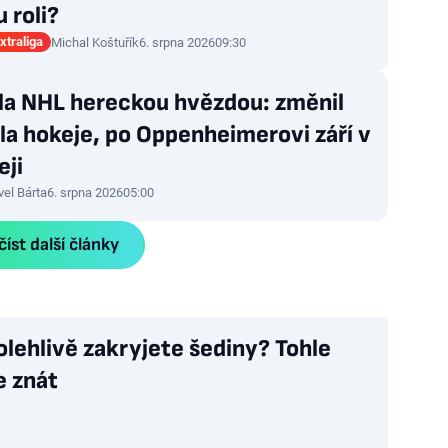
 roli?
xtraliga
Michal Koštuřík
6. srpna 2026
09:30
zla NHL hereckou hvězdou: změnil
la hokeje, po Oppenheimerovi září v
eji
vel Bárta
6. srpna 2026
05:00
íst další články
olehlivě zakryjete šediny? Tohle
e znát