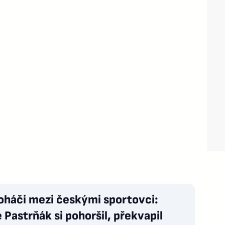
oháči mezi českými sportovci:
 Pastrňák si pohoršil, překvapil