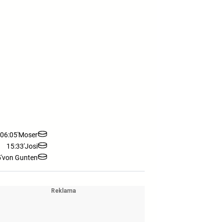
06:05'
Moser
15:33'
Josi
'
von Gunten