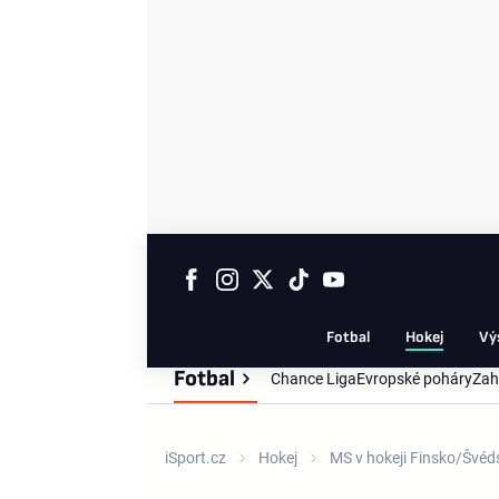
Fotbal
Hokej
Vý
Fotbal
Chance Liga
Evropské poháry
Zah
iSport.cz
Hokej
MS v hokeji Finsko/Švé