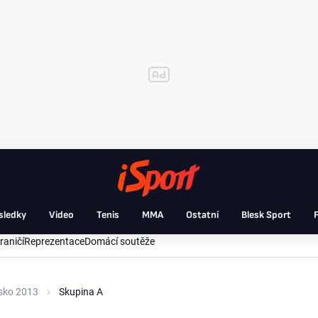
sledky
Video
Tenis
MMA
Ostatní
Blesk Sport
F
raničí
Reprezentace
Domácí soutěže
dsko 2013
Skupina A