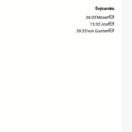
Švýcarsko
06:05'
Moser
15:33'
Josi
39:35'
von Gunten