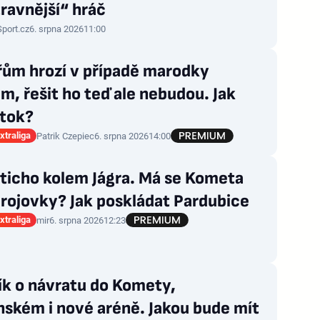
ravnější“ hráč
Sport.cz
6. srpna 2026
11:00
řům hrozí v případě marodky
m, řešit ho teď ale nebudou. Jak
útok?
xtraliga
Patrik Czepiec
6. srpna 2026
14:00
ticho kolem Jágra. Má se Kometa
rojovky? Jak poskládat Pardubice
xtraliga
mir
6. srpna 2026
12:23
ík o návratu do Komety,
ském i nové aréně. Jakou bude mít