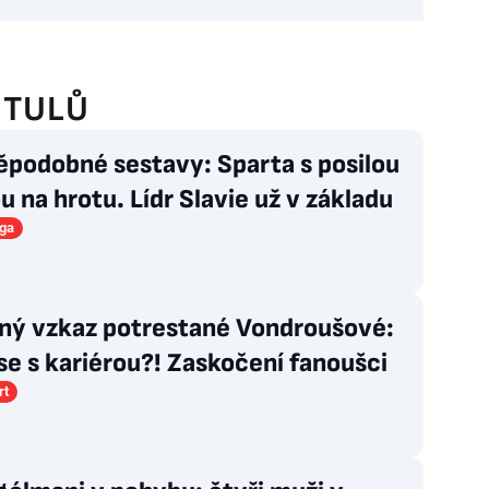
ITULŮ
ěpodobné sestavy: Sparta s posilou
ou na hrotu. Lídr Slavie už v základu
iga
ný vzkaz potrestané Vondroušové:
se s kariérou?! Zaskočení fanoušci
rt