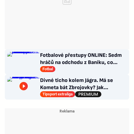
Fotbalové přestupy ONLINE: Sedm
hráčů na odchodu z Baníku, co
situace kolem Nombila?
Fotbal
Divné ticho kolem Jágra. Má se
Kometa bát Zbrojovky? Jak
poskládat Pardubice
Tipsport extraliga