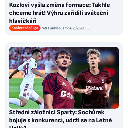
Kozlovi vyšla změna formace: Takhle
chceme hrát! Výhru zařídili sváteční
hlavičkáři
Konferenční liga
Petr Fantyš
6. srpna 2026
21:35
Střední záložníci Sparty: Sochůrek
bojuje s konkurencí, udrží se na Letné