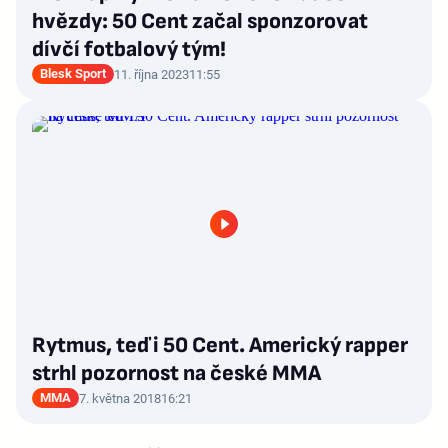
hvězdy: 50 Cent začal sponzorovat
dívčí fotbalový tým!
Blesk Sport
11. října 2023
11:55
Rytmus, teď i 50 Cent. Americký rapper
strhl pozornost na české MMA
MMA
7. května 2018
16:21