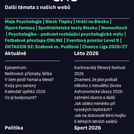
Další témata z našich webů
Moje Psychologie
|
Blesk Tlapky
|
Hráči na Blesku
|
iSport Fantasy
|
Spotřebitelské testy Blesku
|
Nemovitosti
|
Psychologika - podcast rozbíjející psychologické mýty
|
Fotbalové přestupy ONLINE
|
Eventový prostor Level 9
|
OKTAGON 92: Szabová vs. Pudilová
|
Chance Liga 2026/27
Aktuálně
Léto 2026
Epicentrum
Karlovarský filmový festival
Neštovice: příznaky, léčba
2026
V čem jezdí Yamal a Mesii?
Znamení, že jste potkali
Kvízy pro seniory
někoho z minulého života
Kalendář úplňků 2026
Astronomické úkazy 2026:
Co je bodycount?
zatmění slunce a další
Jak obléci miminko při
vysokých teplotách?
Jak na dokonalé letní mojito
6 lehkých letních salátů
Politika
Sport 2026