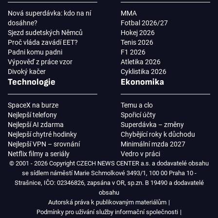
Nová superdávka: kdo na ní
MMA
dosáhne?
Fotbal 2026/27
Sjezd sudetských Němců
Hokej 2026
Proč vláda zavádí EET?
Tenis 2026
Padni komu padni
F1 2026
Výpověď z práce vzor
Atletika 2026
Divoký kačer
Cyklistika 2026
Technologie
Ekonomika
SpaceX na burze
Temu a clo
Nejlepší telefony
Spořicí účty
Nejlepší AI zdarma
Superdávka – změny
Nejlepší chytré hodinky
Chybějící roky k důchodu
Nejlepší VPN – srovnání
Minimální mzda 2027
Netflix filmy a seriály
Vedro v práci
© 2001 - 2026 Copyright CZECH NEWS CENTER a.s. a dodavatelé obsahu
se sídlem náměstí Marie Schmolkové 3493/1, 100 00 Praha 10 -
Strašnice, IČO: 02346826, zapsána v OR, sp.zn. B 19490 a dodavatelé
obsahu
Autorská práva k publikovaným materiálům
Podmínky pro užívání služby informační společnosti