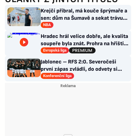
Krejčí přibral, má kouče šprýmaře a
sen: dům na Šumavě a sekat trávu
jako Forrest Gump
NBA
Hradec hrál velice dobře, ale kvalita
soupeře byla znát. Prohra na hřišti,
výhra v hledišti
Evropská liga
Jablonec – RFS 2:0. Severočeši
první zápas zvládli, do odvety si
vezou nadějný náskok
Konferenční liga