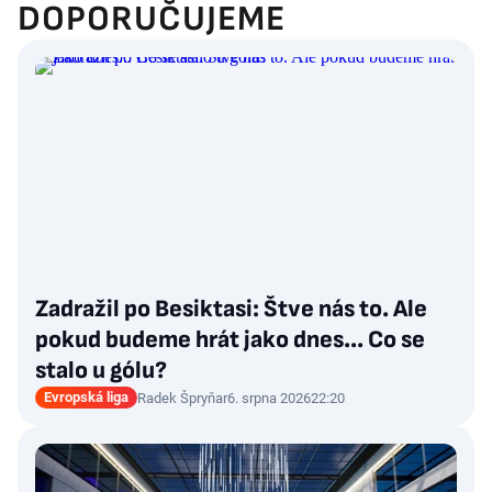
DOPORUČUJEME
Zadražil po Besiktasi: Štve nás to. Ale
pokud budeme hrát jako dnes... Co se
stalo u gólu?
Evropská liga
Radek Špryňar
6. srpna 2026
22:20