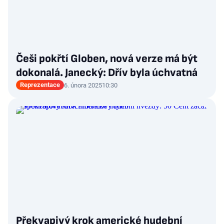
Češi pokřtí Globen, nová verze má být
dokonalá. Janecký: Dřív byla úchvatná
Reprezentace
6. února 2025
10:30
Překvapivý krok americké hudební