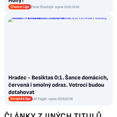
Hollý?
Chance Liga
Pavel Šťastný
6. srpna 2026
18:00
Hradec - Besiktas 0:1. Šance domácích,
červená i smolný odraz. Votroci budou
dotahovat
Evropská liga
Jiří Fejgl
6. srpna 2026
20:50
ČLÁNKY Z JINÝCH TITULŮ