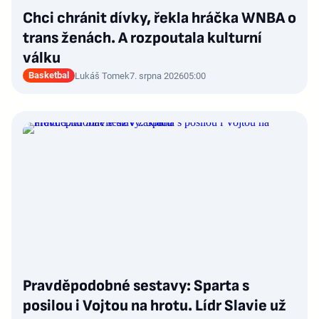
Chci chránit dívky, řekla hráčka WNBA o
trans ženách. A rozpoutala kulturní
válku
Basketbal
Lukáš Tomek
7. srpna 2026
05:00
Pravděpodobné sestavy: Sparta s
posilou i Vojtou na hrotu. Lídr Slavie už