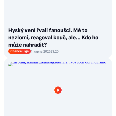
Hyský ven! řvali fanoušci. Mě to
nezlomí, reagoval kouč, ale... Kdo ho
může nahradit?
Chance Liga
1. srpna 2026
23:20