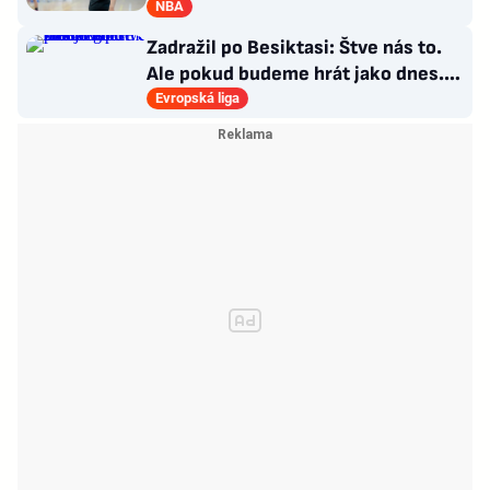
jako Forrest Gump
NBA
Zadražil po Besiktasi: Štve nás to.
Ale pokud budeme hrát jako dnes...
Co se stalo u gólu?
Evropská liga