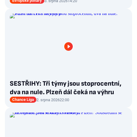
Evropské poháry
3. srpna 2026
14:20
SESTŘIHY: Tři týmy jsou stoprocentní,
dva na nule. Plzeň dál čeká na výhru
Chance Liga
2. srpna 2026
22:00