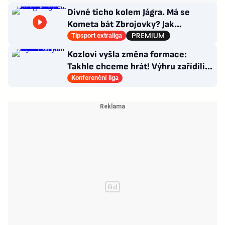
Divné ticho kolem Jágra. Má se
Kometa bát Zbrojovky? Jak
poskládat Pardubice
Tipsport extraliga
Kozlovi vyšla změna formace:
Takhle chceme hrát! Výhru zařídili
sváteční hlavičkáři
Konferenční liga