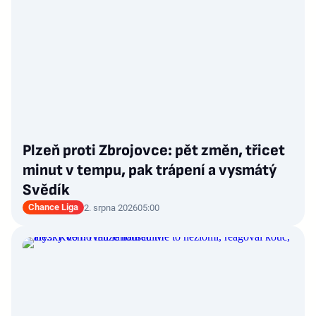
Plzeň proti Zbrojovce: pět změn, třicet
minut v tempu, pak trápení a vysmátý
Svědík
Chance Liga
2. srpna 2026
05:00