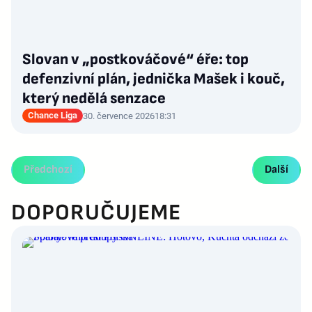
Slovan v „postkováčové“ éře: top
defenzivní plán, jednička Mašek i kouč,
který nedělá senzace
Chance Liga
30. července 2026
18:31
Předchozí
Další
DOPORUČUJEME