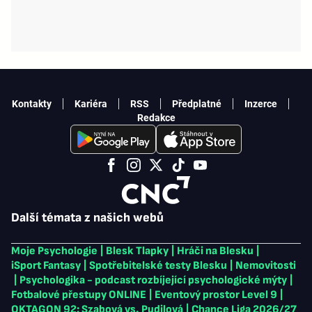
Kontakty
Kariéra
RSS
Předplatné
Inzerce
Redakce
Další témata z našich webů
Moje Psychologie
|
Blesk Tlapky
|
Hráči na Blesku
|
iSport Fantasy
|
Spotřebitelské testy Blesku
|
Nemovitosti
|
Psychologika - podcast rozbíjející psychologické mýty
|
Fotbalové přestupy ONLINE
|
Eventový prostor Level 9
|
OKTAGON 92: Szabová vs. Pudilová
|
Chance Liga 2026/27