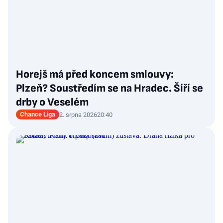
Horejš má před koncem smlouvy:
Plzeň? Soustředím se na Hradec. Šíří se
drby o Veselém
Chance Liga
2. srpna 2026
20:40