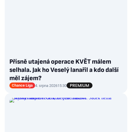
Přísně utajená operace KVĚT málem
selhala. Jak ho Veselý lanařil a kdo další
měl zájem?
Chance Liga
4. srpna 2026
15:30