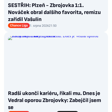
SESTŘIH: Plzeň - Zbrojovka 1:1.
Nováček obral dalšího favorita, remízu
zařídil Vašulín
Chance Liga
1. srpna 2026
21:50
Radši ukonči kariéru, říkali mu. Dnes je
Vedral oporou Zbrojovky: Zabejčil jsem
se