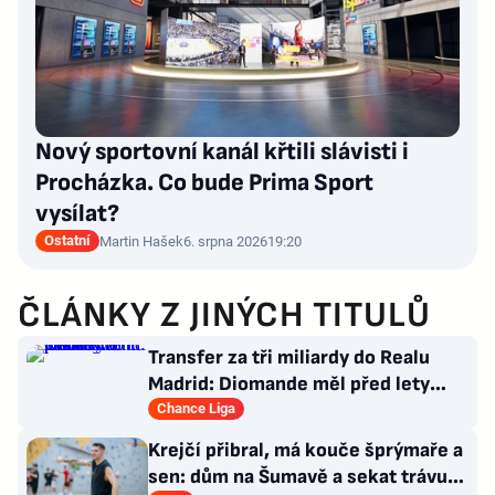
Nový sportovní kanál křtili slávisti i
Procházka. Co bude Prima Sport
vysílat?
Ostatní
Martin Hašek
6. srpna 2026
19:20
ČLÁNKY Z JINÝCH TITULŮ
Transfer za tři miliardy do Realu
Madrid: Diomande měl před lety
působit v Česku!
Chance Liga
Krejčí přibral, má kouče šprýmaře a
sen: dům na Šumavě a sekat trávu