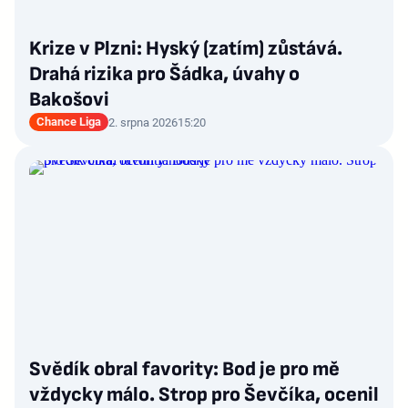
Krize v Plzni: Hyský (zatím) zůstává.
Drahá rizika pro Šádka, úvahy o
Bakošovi
Chance Liga
2. srpna 2026
15:20
Svědík obral favority: Bod je pro mě
vždycky málo. Strop pro Ševčíka, ocenil