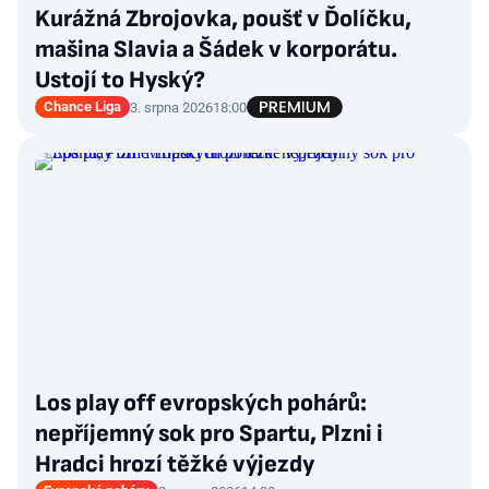
Kurážná Zbrojovka, poušť v Ďolíčku,
mašina Slavia a Šádek v korporátu.
Ustojí to Hyský?
Chance Liga
3. srpna 2026
18:00
Los play off evropských pohárů:
nepříjemný sok pro Spartu, Plzni i
Hradci hrozí těžké výjezdy