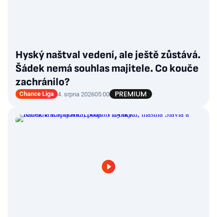
Hyský naštval vedení, ale ještě zůstává.
Šádek nemá souhlas majitele. Co kouče
zachránilo?
Chance Liga
4. srpna 2026
05:00