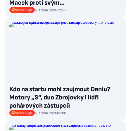
Macek proti svým…
Chance Liga
6. srpna 2026
12:51
Kdo na startu mohl zaujmout Deniu?
Motory „S“, duo Zbrojovky i lídři
pohárových zástupců
Chance Liga
6. srpna 2026
05:00