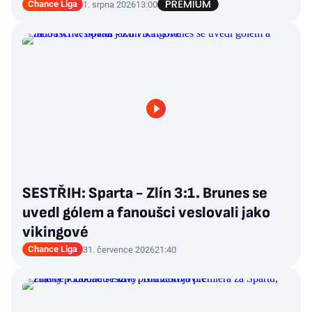
Chance Liga
1. srpna 2026
13:00
SESTŘIH: Sparta - Zlín 3:1. Brunes se
uvedl gólem a fanoušci veslovali jako
vikingové
Chance Liga
31. července 2026
21:40