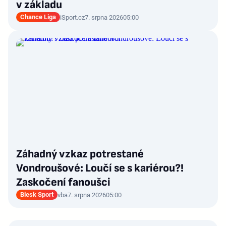
v základu
Chance Liga
iSport.cz
7. srpna 2026
05:00
Záhadný vzkaz potrestané
Vondroušové: Loučí se s kariérou?!
Zaskočení fanoušci
Blesk Sport
vba
7. srpna 2026
05:00