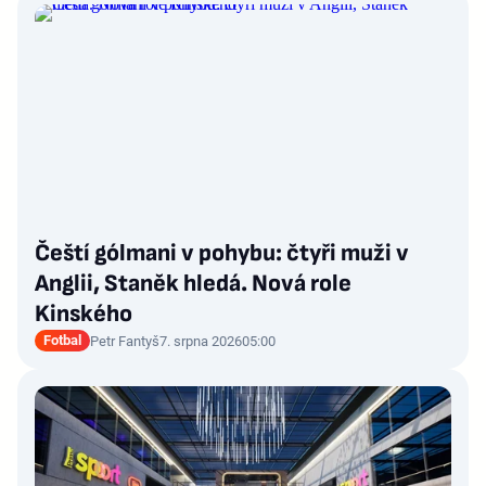
Čeští gólmani v pohybu: čtyři muži v
Anglii, Staněk hledá. Nová role
Kinského
Fotbal
Petr Fantyš
7. srpna 2026
05:00