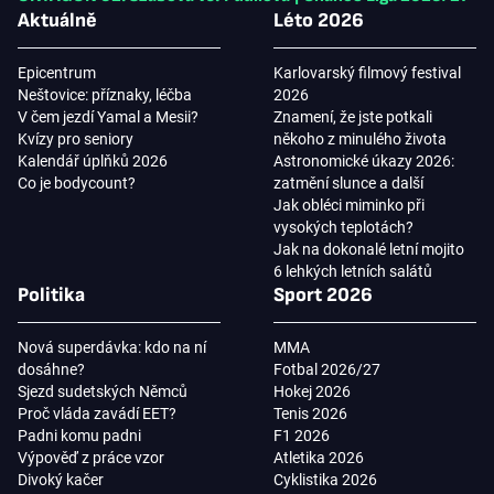
Aktuálně
Léto 2026
Epicentrum
Karlovarský filmový festival
Neštovice: příznaky, léčba
2026
V čem jezdí Yamal a Mesii?
Znamení, že jste potkali
Kvízy pro seniory
někoho z minulého života
Kalendář úplňků 2026
Astronomické úkazy 2026:
Co je bodycount?
zatmění slunce a další
Jak obléci miminko při
vysokých teplotách?
Jak na dokonalé letní mojito
6 lehkých letních salátů
Politika
Sport 2026
Nová superdávka: kdo na ní
MMA
dosáhne?
Fotbal 2026/27
Sjezd sudetských Němců
Hokej 2026
Proč vláda zavádí EET?
Tenis 2026
Padni komu padni
F1 2026
Výpověď z práce vzor
Atletika 2026
Divoký kačer
Cyklistika 2026