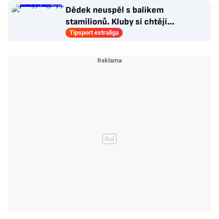
Dědek neuspěl s balíkem
stamilionů. Kluby si chtějí
marketingová práva řídit samy
Tipsport extraliga