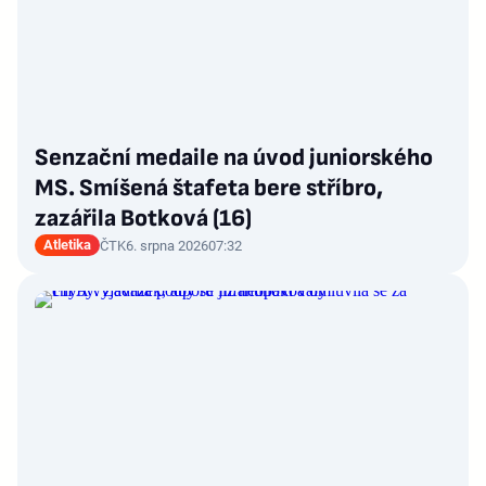
Senzační medaile na úvod juniorského
MS. Smíšená štafeta bere stříbro,
zazářila Botková (16)
Atletika
ČTK
6. srpna 2026
07:32