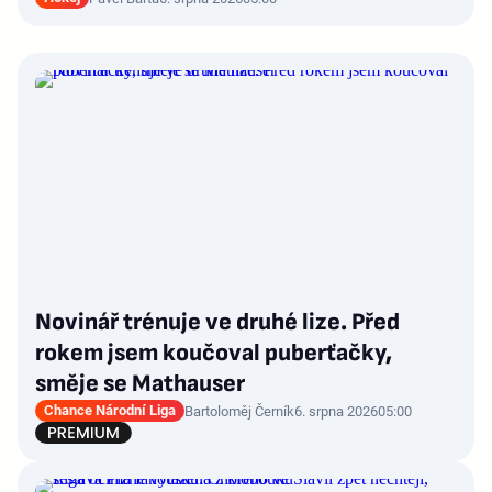
Novinář trénuje ve druhé lize. Před
rokem jsem koučoval puberťačky,
směje se Mathauser
Chance Národní Liga
Bartoloměj Černík
6. srpna 2026
05:00