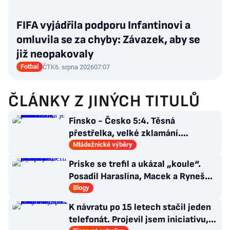
FIFA vyjádřila podporu Infantinovi a
omluvila se za chyby: Závazek, aby se
již neopakovaly
Fotbal
ČTK
6. srpna 2026
07:07
ČLÁNKY Z JINÝCH TITULŮ
Finsko - Česko 5:4. Těsná
přestřelka, velké zklamání.
Osmnáctka je mimo semifinále
Mládežnické výběry
Priske se trefil a ukázal „koule“.
Posadil Haraslína, Macek a Ryneš
jako jackpot
Blogy
K návratu po 15 letech stačil jeden
telefonát. Projevil jsem iniciativu,