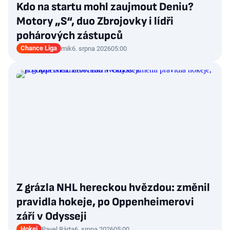
Kdo na startu mohl zaujmout Deniu?
Motory „S“, duo Zbrojovky i lídři
pohárových zástupců
Chance Liga
mik
6. srpna 2026
05:00
Z grázla NHL hereckou hvězdou: změnil
pravidla hokeje, po Oppenheimerovi
září v Odysseji
Hokej
Pavel Bárta
6. srpna 2026
05:00