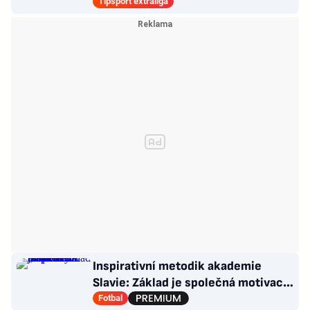
říká Pavelka
Tipsport extraliga
Inspirativní metodik akademie
Slavie: Základ je společná motivace.
Nová DNA „sešívaných“
Fotbal