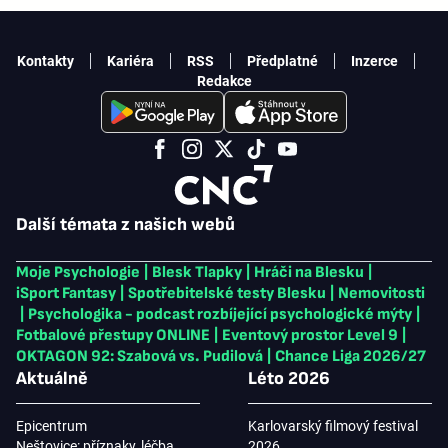
Kontakty
Kariéra
RSS
Předplatné
Inzerce
Redakce
Další témata z našich webů
Moje Psychologie
|
Blesk Tlapky
|
Hráči na Blesku
|
iSport Fantasy
|
Spotřebitelské testy Blesku
|
Nemovitosti
|
Psychologika - podcast rozbíjející psychologické mýty
|
Fotbalové přestupy ONLINE
|
Eventový prostor Level 9
|
OKTAGON 92: Szabová vs. Pudilová
|
Chance Liga 2026/27
Aktuálně
Léto 2026
Epicentrum
Karlovarský filmový festival
Neštovice: příznaky, léčba
2026