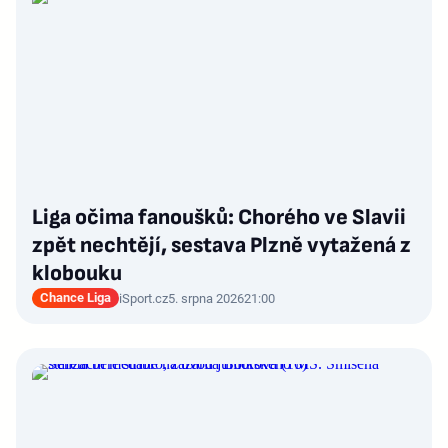
Liga očima fanoušků: Chorého ve Slavii
zpět nechtějí, sestava Plzně vytažená z
klobouku
Chance Liga
iSport.cz
5. srpna 2026
21:00