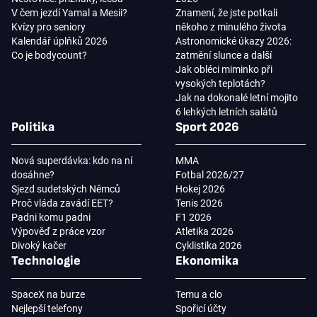
V čem jezdí Yamal a Mesii?
Znamení, že jste potkali
Kvízy pro seniory
někoho z minulého života
Kalendář úplňků 2026
Astronomické úkazy 2026:
Co je bodycount?
zatmění slunce a další
Jak obléci miminko při
vysokých teplotách?
Jak na dokonalé letní mojito
6 lehkých letních salátů
Politika
Sport 2026
Nová superdávka: kdo na ní
MMA
dosáhne?
Fotbal 2026/27
Sjezd sudetských Němců
Hokej 2026
Proč vláda zavádí EET?
Tenis 2026
Padni komu padni
F1 2026
Výpověď z práce vzor
Atletika 2026
Divoký kačer
Cyklistika 2026
Technologie
Ekonomika
SpaceX na burze
Temu a clo
Nejlepší telefony
Spořicí účty