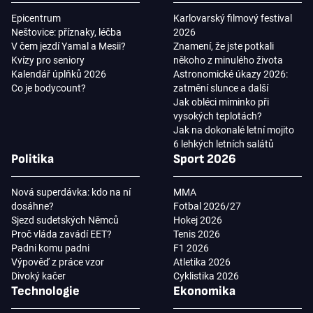
Epicentrum
Karlovarský filmový festival
Neštovice: příznaky, léčba
2026
V čem jezdí Yamal a Mesii?
Znamení, že jste potkali
Kvízy pro seniory
někoho z minulého života
Kalendář úplňků 2026
Astronomické úkazy 2026:
Co je bodycount?
zatmění slunce a další
Jak obléci miminko při
vysokých teplotách?
Jak na dokonalé letní mojito
6 lehkých letních salátů
Politika
Sport 2026
Nová superdávka: kdo na ní
MMA
dosáhne?
Fotbal 2026/27
Sjezd sudetských Němců
Hokej 2026
Proč vláda zavádí EET?
Tenis 2026
Padni komu padni
F1 2026
Výpověď z práce vzor
Atletika 2026
Divoký kačer
Cyklistika 2026
Technologie
Ekonomika