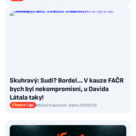
Skuhravý: Sudí? Bordel... V kauze FAČR
bych byl nekompromisní, u Davida
Látala taky!
Chance Liga
Michal Kvasnica
9. srpna 2026
20:55