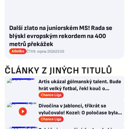
Další zlato na juniorském MS! Rada se
blýskl evropským rekordem na 400
metrů překážek
Atletika
ČTK
9. srpna 2026
23:03
ČLÁNKY Z JINÝCH TITULŮ
Artis ukázal gólmanský talent. Bude
hrát velký fotbal, řekl kouč o
Kašíkovi. Body ale má Sigma
Chance Liga
Divočina v Jablonci, třikrát se
vylučovalo! Kozel: O poločase byla v
kabině bouřka
Chance Liga