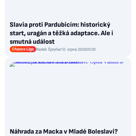
Slavia proti Pardubicím: historický
start, uragán a těžká adaptace. Ale i
smutná událost
Chance Liga
Radek Špryňar
10. srpna 2026
05:00
Náhrada za Macka v Mladé Boleslavi?