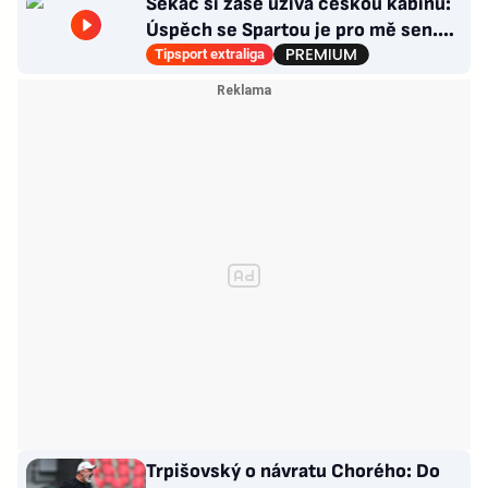
Sekáč si zase užívá českou kabinu:
Úspěch se Spartou je pro mě sen.
Divoká léta ho stála NHL
Tipsport extraliga
Trpišovský o návratu Chorého: Do