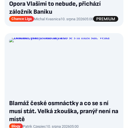
Opora Vlašimi to nebude, přichází
záložník Baníku
Chance Liga
Michal Kvasnica
10. srpna 2026
05:00
Blamáž české osmnáctky a co se s ní
musí stát. Velká zkouška, pranýř není na
místě
Blogy
Patrik Czepiec
10. srpna 2026
05:00