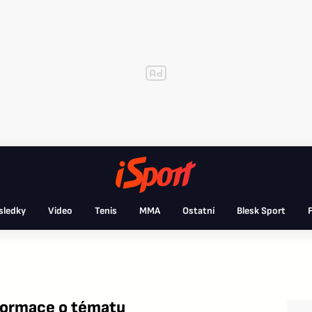
sledky
Video
Tenis
MMA
Ostatní
Blesk Sport
F
nformace o tématu