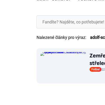
Nalezené články pro výraz:
adolf-s
Zemřel
střele
Fotbal
22