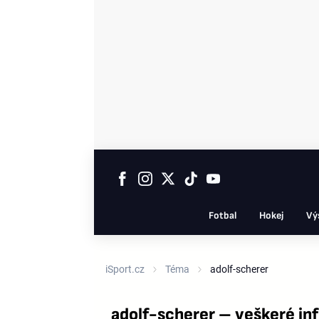
Fotbal
Hokej
Vý
iSport.cz
Téma
adolf-scherer
adolf-scherer – veškeré i