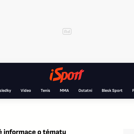
sledky
Video
Tenis
MMA
Ostatní
Blesk Sport
F
é informace o tématu