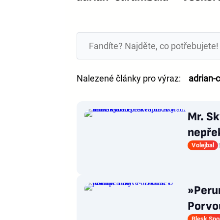
Nalezené články pro výraz:
adrian-
Mr. S
nepřek
Volejbal
»Perun
Porvo
Blesk Spo