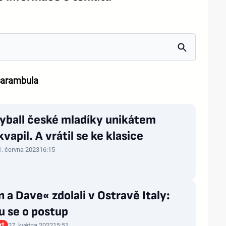
carambula
kyball české mladíky unikátem
vapil. A vrátil se ke klasice
1. června 2023
16:15
 a Dave« zdolali v Ostravě Italy:
u se o postup
rt
27. května 2022
15:51