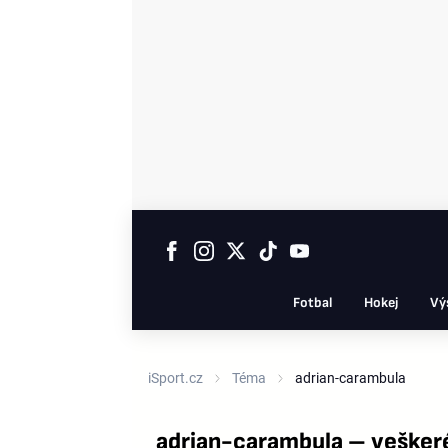
Fotbal
Hokej
Vý
iSport.cz
Téma
adrian-carambula
adrian-carambula – vešker