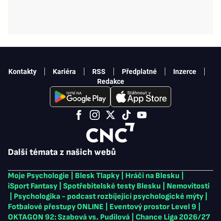
Kontakty
Kariéra
RSS
Předplatné
Inzerce
Redakce
Další témata z našich webů
Moje Psychologie
|
Blesk Tlapky
|
Hráči na Blesku
|
iSport Fantasy
|
Spotřebitelské testy Blesku
|
Nemovitosti
|
Psychologika - podcast rozbíjející psychologické mýty
|
Fotbalové přestupy ONLINE
|
Eventový prostor Level 9
|
OKTAGON 92: Szabová vs. Pudilová
|
Chance Liga 2026/27