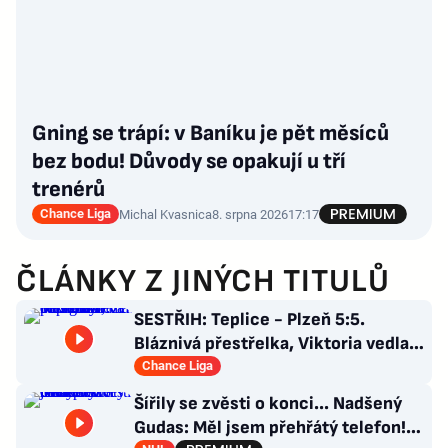
Gning se trápí: v Baníku je pět měsíců
bez bodu! Důvody se opakují u tří
trenérů
Chance Liga
Michal Kvasnica
8. srpna 2026
17:17
ČLÁNKY Z JINÝCH TITULŮ
SESTŘIH: Teplice - Plzeň 5:5.
Bláznivá přestřelka, Viktoria vedla o
tři góly. Krčíkova červená
Chance Liga
Šířily se zvěsti o konci... Nadšený
Gudas: Měl jsem přehřátý telefon!