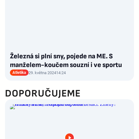
Železná si plní sny, pojede na ME. S
manželem-koučem souzní i ve sportu
Atletika
29. května 2024
14:24
DOPORUČUJEME