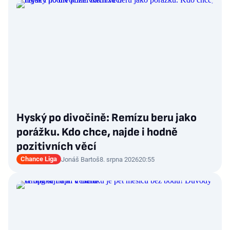
Hyský po divočině: Remízu beru jako
porážku. Kdo chce, najde i hodně
pozitivních věcí
Chance Liga
Jonáš Bartoš
8. srpna 2026
20:55