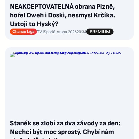
NEAKCEPTOVATELNÁ obrana Plzně,
hořel Dweh i Doski, nesmysl Krčíka.
Ustojí to Hyský?
Chance Liga
TV iSport
8. srpna 2026
20:34
Staněk se zlobí za dva závody za den:
Nechci být moc sprostý. Chybí nám