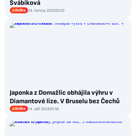
Švábíková
Atletika
24. června 2025
20:00
Japonka z Domažlic obhájila výhru v
Diamantové lize. V Bruselu bez Čechů
Atletika
14. září 2024
20:56