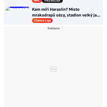
Co návrat do Česka?
NHL
Kam míří Haraslín? Místo
mrakodrapů oázy, stadion velký jak
v Plzni. Byl by největší hvězdou
Chance Liga