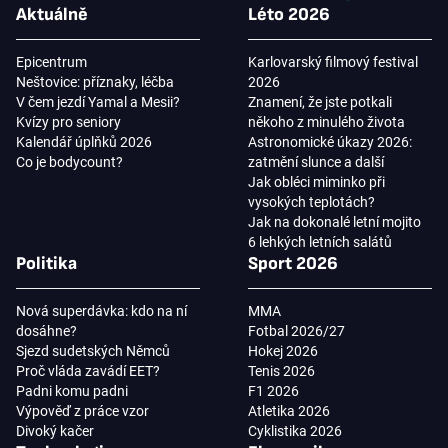
Aktuálně
Léto 2026
Epicentrum
Karlovarský filmový festival
Neštovice: příznaky, léčba
2026
V čem jezdí Yamal a Mesii?
Znamení, že jste potkali
Kvízy pro seniory
někoho z minulého života
Kalendář úplňků 2026
Astronomické úkazy 2026:
Co je bodycount?
zatmění slunce a další
Jak obléci miminko při
vysokých teplotách?
Jak na dokonalé letní mojito
6 lehkých letních salátů
Politika
Sport 2026
Nová superdávka: kdo na ní
MMA
dosáhne?
Fotbal 2026/27
Sjezd sudetských Němců
Hokej 2026
Proč vláda zavádí EET?
Tenis 2026
Padni komu padni
F1 2026
Výpověď z práce vzor
Atletika 2026
Divoký kačer
Cyklistika 2026