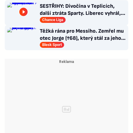
SESTŘIHY: Divočina v Teplicích,
další ztráta Sparty. Liberec vyhrál,
Zlín - Bohemians 0:2
Chance Liga
Těžká rána pro Messiho. Zemřel mu
otec Jorge (†68), který stál za jeho
úspěchy
Blesk Sport