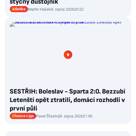
styčný důstojník
Atletika
Martin Hašek
8. srpna 2026
20:22
SESTŘIH: Boleslav - Sparta 2:0. Bezzubí
Letenští opět ztratili, domácí rozhodli v
první půli
Chance Liga
Pavel Šťastný
8. srpna 2026
21:50