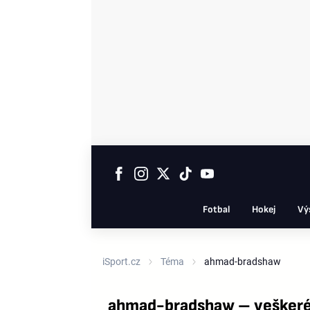
Fotbal
Hokej
Vý
iSport.cz
Téma
ahmad-bradshaw
ahmad-bradshaw – veškeré