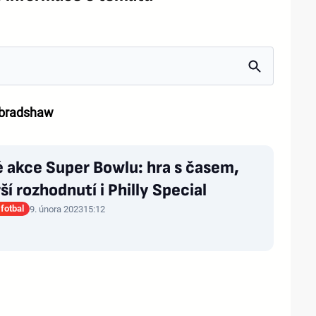
bradshaw
 akce Super Bowlu: hra s časem,
ší rozhodnutí i Philly Special
fotbal
9. února 2023
15:12