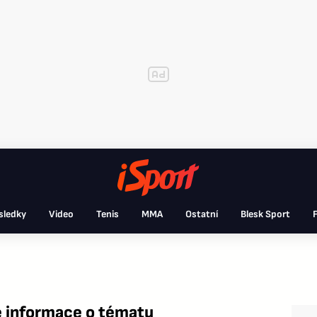
sledky
Video
Tenis
MMA
Ostatní
Blesk Sport
F
 informace o tématu