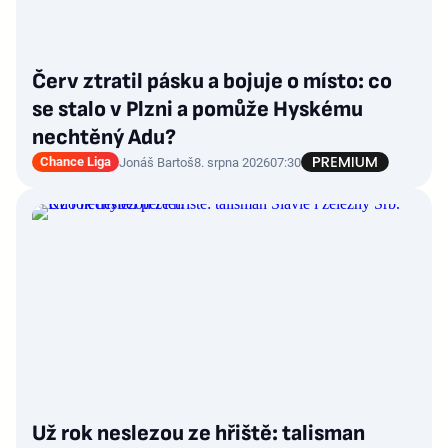
Červ ztratil pásku a bojuje o místo: co
se stalo v Plzni a pomůže Hyskému
nechtěný Adu?
Chance Liga
Jonáš Bartoš
8. srpna 2026
07:30
Už rok neslezou ze hřiště: talisman