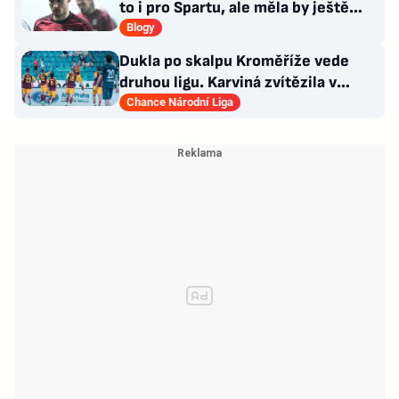
to i pro Spartu, ale měla by ještě
zareagovat
Blogy
Dukla po skalpu Kroměříže vede
druhou ligu. Karviná zvítězila v
Prostějově, remíza Ústí
Chance Národní Liga