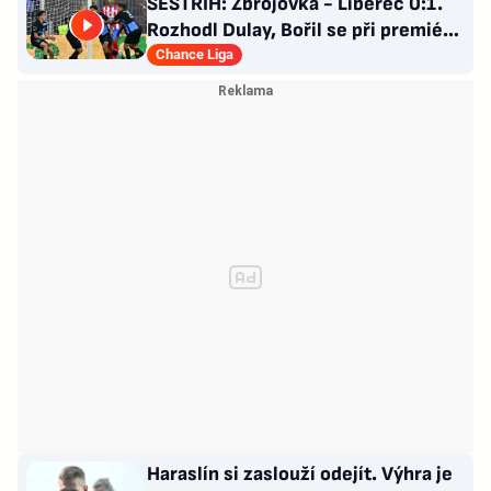
SESTŘIH: Zbrojovka - Liberec 0:1.
Rozhodl Dulay, Bořil se při premiéře
za Slovan zranil
Chance Liga
Haraslín si zaslouží odejít. Výhra je