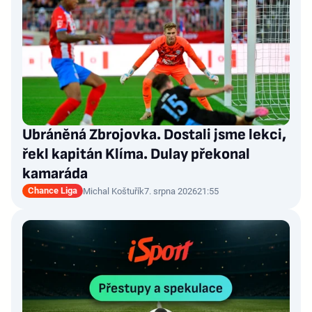
Ubráněná Zbrojovka. Dostali jsme lekci,
řekl kapitán Klíma. Dulay překonal
kamaráda
Chance Liga
Michal Koštuřík
7. srpna 2026
21:55