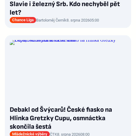
Slavie i železný Srb. Kdo nechyběl pět
let?
Chance Liga
Bartoloměj Černík
8. srpna 2026
05:00
Debakl od Švýcarů! České fiasko na
Hlinka Gretzky Cupu, osmnáctka
skončila šestá
Mládežnické výběry
ČTK
8. srpna 2026
08:00