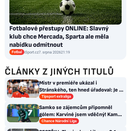
Fotbalové přestupy ONLINE: Slavný
klub chce Mercada, Sparta ale měla
nabídku odmítnout
Fotbal
iSport.cz
7. srpna 2026
21:19
ČLÁNKY Z JINÝCH TITULŮ
Mistr v premiéře ukázal i
Stránského, ten hned úřadoval: Je to
pro mě úplně nové…
Tipsport extraliga
Samko se zájemcům připomněl
gólem: Karviné jsem vděčný! Kam
může odejít Štorman?
Chance Národní Liga