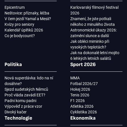
Epicentrum
Karlovarský filmový festival
Neštovice: příznaky, léčba
2026
V čem jezdí Yamal a Mesii?
Znamení, že jste potkali
Kvízy pro seniory
někoho z minulého života
Kalendář úplňků 2026
Astronomické úkazy 2026:
Co je bodycount?
zatmění slunce a další
Jak obléci miminko při
vysokých teplotách?
Jak na dokonalé letní mojito
6 lehkých letních salátů
Politika
Sport 2026
Nová superdávka: kdo na ní
MMA
dosáhne?
Fotbal 2026/27
Sjezd sudetských Němců
Hokej 2026
Proč vláda zavádí EET?
Tenis 2026
Padni komu padni
F1 2026
Výpověď z práce vzor
Atletika 2026
Divoký kačer
Cyklistika 2026
Technologie
Ekonomika