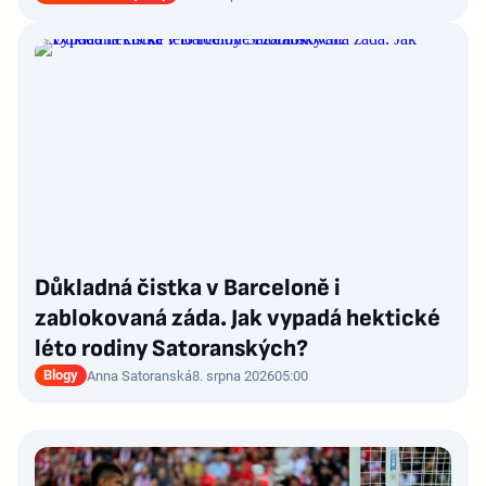
Důkladná čistka v Barceloně i
zablokovaná záda. Jak vypadá hektické
léto rodiny Satoranských?
Blogy
Anna Satoranská
8. srpna 2026
05:00