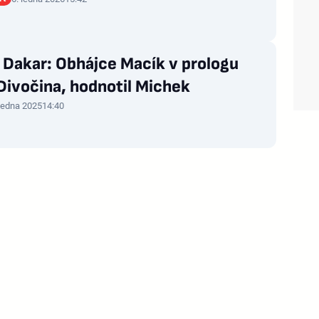
 Dakar: Obhájce Macík v prologu
 Divočina, hodnotil Michek
 ledna 2025
14:40