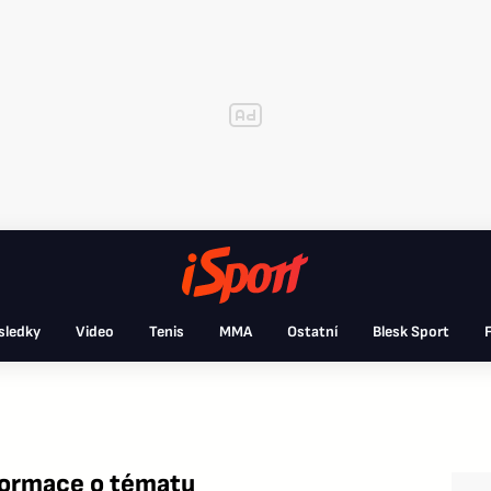
sledky
Video
Tenis
MMA
Ostatní
Blesk Sport
F
formace o tématu