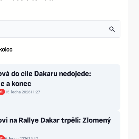
koloc
vá do cíle Dakaru nedojede:
ie a konec
rt
15. ledna 2026
11:27
vi na Rallye Dakar trpěli: Zlomený
rt
6. ledna 2026
15:42