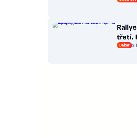
Rallye
třetí.
Dakar
3.