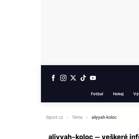
Fotbal
Hokej
Vý
iSport.cz
Téma
aliyyah-koloc
aliyyah-koloc – veškeré in