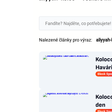
Nalezené články pro výraz:
aliyyah-
Koloco
Havár
Blesk Spo
Koloco
den
Blesk Spo