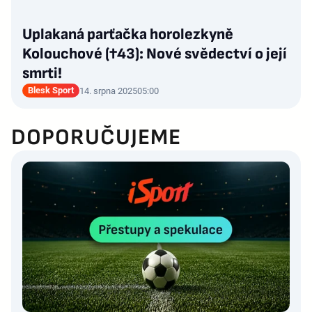
Uplakaná parťačka horolezkyně
Kolouchové (†43): Nové svědectví o její
smrti!
Blesk Sport
14. srpna 2025
05:00
DOPORUČUJEME