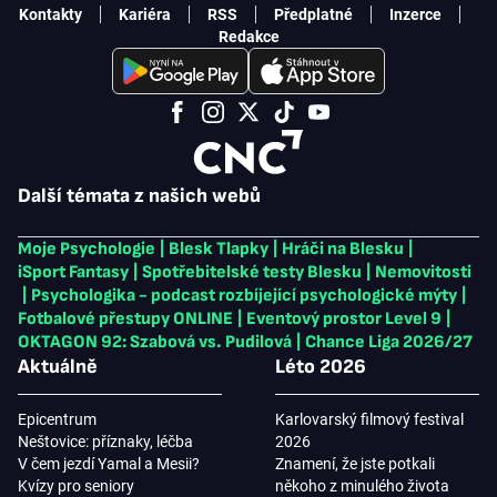
Kontakty
Kariéra
RSS
Předplatné
Inzerce
Redakce
Další témata z našich webů
Moje Psychologie
|
Blesk Tlapky
|
Hráči na Blesku
|
iSport Fantasy
|
Spotřebitelské testy Blesku
|
Nemovitosti
|
Psychologika - podcast rozbíjející psychologické mýty
|
Fotbalové přestupy ONLINE
|
Eventový prostor Level 9
|
OKTAGON 92: Szabová vs. Pudilová
|
Chance Liga 2026/27
Aktuálně
Léto 2026
Epicentrum
Karlovarský filmový festival
Neštovice: příznaky, léčba
2026
V čem jezdí Yamal a Mesii?
Znamení, že jste potkali
Kvízy pro seniory
někoho z minulého života