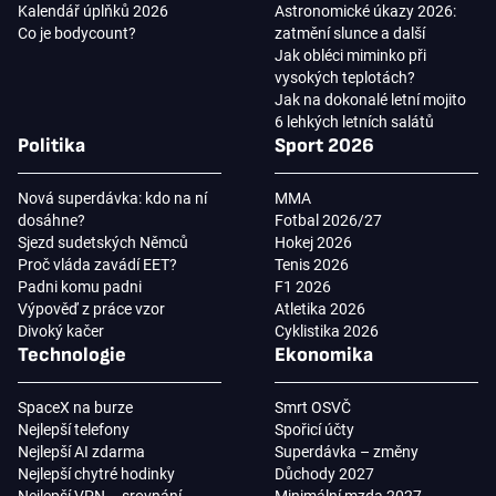
Kalendář úplňků 2026
Astronomické úkazy 2026:
Co je bodycount?
zatmění slunce a další
Jak obléci miminko při
vysokých teplotách?
Jak na dokonalé letní mojito
6 lehkých letních salátů
Politika
Sport 2026
Nová superdávka: kdo na ní
MMA
dosáhne?
Fotbal 2026/27
Sjezd sudetských Němců
Hokej 2026
Proč vláda zavádí EET?
Tenis 2026
Padni komu padni
F1 2026
Výpověď z práce vzor
Atletika 2026
Divoký kačer
Cyklistika 2026
Technologie
Ekonomika
SpaceX na burze
Smrt OSVČ
Nejlepší telefony
Spořicí účty
Nejlepší AI zdarma
Superdávka – změny
Nejlepší chytré hodinky
Důchody 2027