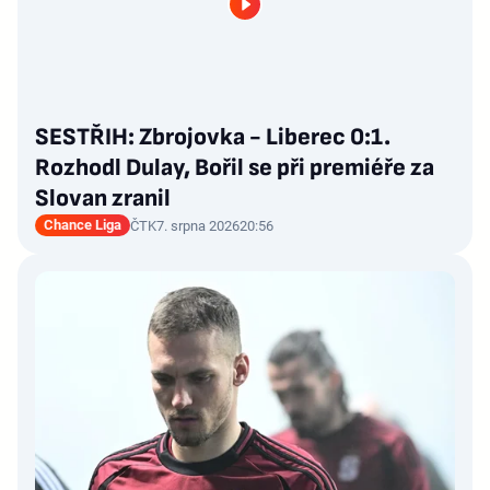
SESTŘIH: Zbrojovka - Liberec 0:1.
Rozhodl Dulay, Bořil se při premiéře za
Slovan zranil
Chance Liga
ČTK
7. srpna 2026
20:56