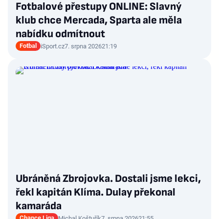
Fotbalové přestupy ONLINE: Slavný
klub chce Mercada, Sparta ale měla
nabídku odmítnout
Fotbal
iSport.cz
7. srpna 2026
21:19
Ubráněná Zbrojovka. Dostali jsme lekci,
řekl kapitán Klíma. Dulay překonal
kamaráda
Chance Liga
Michal Koštuřík
7. srpna 2026
21:55