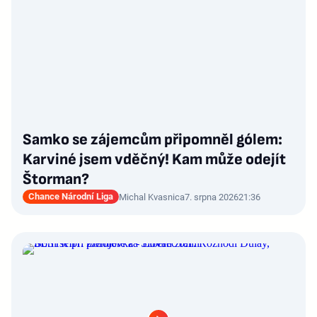
Samko se zájemcům připomněl gólem:
Karviné jsem vděčný! Kam může odejít
Štorman?
Chance Národní Liga
Michal Kvasnica
7. srpna 2026
21:36