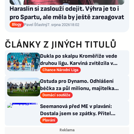
Haraslín si zaslouží odejít. Výhra je to i
pro Spartu, ale měla by ještě zareagovat
Blogy
Pavel Šťastný
7. srpna 2026
18:02
ČLÁNKY Z JINÝCH TITULŮ
Dukla po skalpu Kroměříže vede
druhou ligu. Karviná zvítězila v
Prostějově, remíza Ústí
Chance Národní Liga
Ostuda pro Dynamo. Odhlášení
béčka za půl milionu, majitelka
odmítla nabídku kraje
Domácí soutěže
Seemanová před ME v plavání:
Dostala jsem se zpátky. Přítel
Choupenitch? Motivuje mě
Plavání