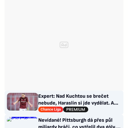
Expert: Nad Kuchtou se brečet
nebude, Haraslín si jde vydělat. A
ambice na titul? Až za rok
Chance Liga
Nevídané! Pittsburgh dá přes půl
miliardy hráči, co vstřelil dva góly.