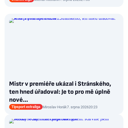
Mistr v premiéře ukázal i Stránského,
ten hned úřadoval: Je to pro mě úplně
nové…
Tipsport extraliga
Miroslav Horák
7. srpna 2026
20:23