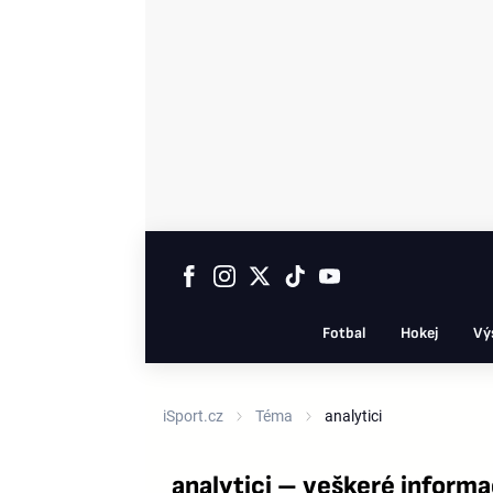
Fotbal
Hokej
Vý
iSport.cz
Téma
analytici
analytici – veškeré inform