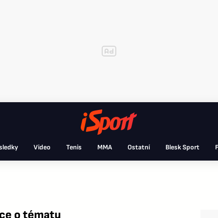
sledky
Video
Tenis
MMA
Ostatní
Blesk Sport
F
ace o tématu