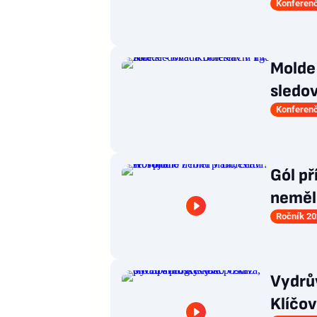
Konferenč
Molde 
sledov
Konferenč
Gól př
neměl 
Ročník 20
Vydrův
Klíčov