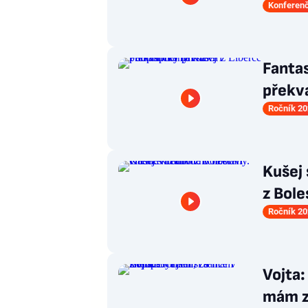
Konferenč
Fanta
překva
Ročník 20
Kušej 
z Bole
Ročník 20
Vojta:
mám zl