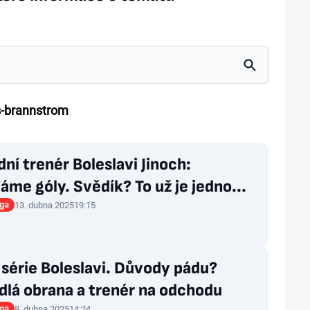
-brannstrom
ní trenér Boleslavi Jinoch:
me góly. Svědík? To už je jedno...
iga
13. dubna 2025
19:15
série Boleslavi. Důvody pádu?
dlá obrana a trenér na odchodu
iga
8. dubna 2025
14:24