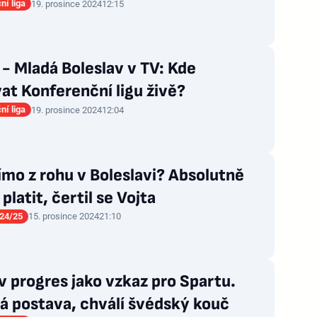
ní liga
19. prosince 2024
12:15
- Mladá Boleslav v TV: Kde
at Konferenční ligu živě?
ní liga
19. prosince 2024
12:04
ímo z rohu v Boleslavi? Absolutně
platit, čertil se Vojta
24/25
15. prosince 2024
21:10
 progres jako vzkaz pro Spartu.
á postava, chválí švédský kouč