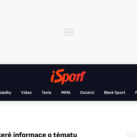
sledky
Video
Tenis
MMA
Ostatní
Blesk Sport
F
eré informace o tématu