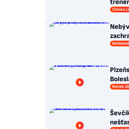
trené
Chance L
Nebýva
zachra
Bartolomě
Plzeňs
Bolesl
Ročník 20
Ševčík
nešťas