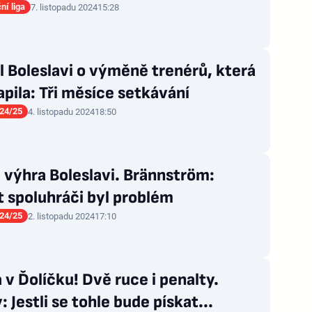
ní liga
7. listopadu 2024
15:28
l Boleslavi o výměně trenérů, která
pila: Tři měsíce setkávání
24/25
4. listopadu 2024
18:50
výhra Boleslavi. Brännström:
 spoluhráči byl problém
24/25
2. listopadu 2024
17:10
v Ďolíčku! Dvě ruce i penalty.
: Jestli se tohle bude pískat...