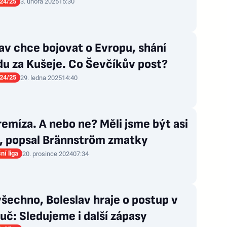
24/25
3. února 2025
15:30
av chce bojovat o Evropu, shání
du za Kušeje. Co Ševčíkův post?
24/25
29. ledna 2025
14:40
remíza. A nebo ne? Měli jsme být asi
a, popsal Brännström zmatky
ní liga
20. prosince 2024
07:34
všechno, Boleslav hraje o postup v
uč: Sledujeme i další zápasy