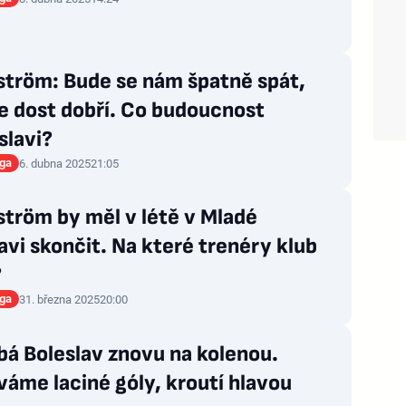
ström: Bude se nám špatně spát,
e dost dobří. Co budoucnost
slavi?
iga
6. dubna 2025
21:05
tröm by měl v létě v Mladé
avi skončit. Na které trenéry klub
?
iga
31. března 2025
20:00
á Boleslav znovu na kolenou.
áme laciné góly, kroutí hlavou