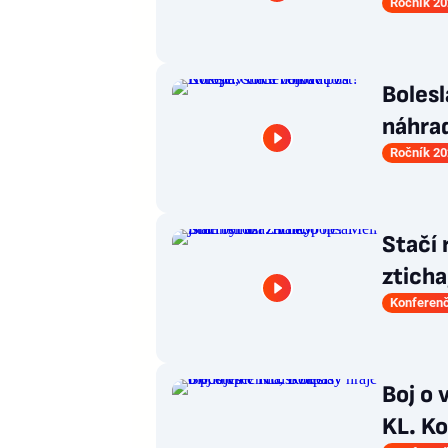
Ročník 20
Bolesl
náhra
Ročník 20
Stačí 
ztich
Konferenč
Boj o 
KL. Ko