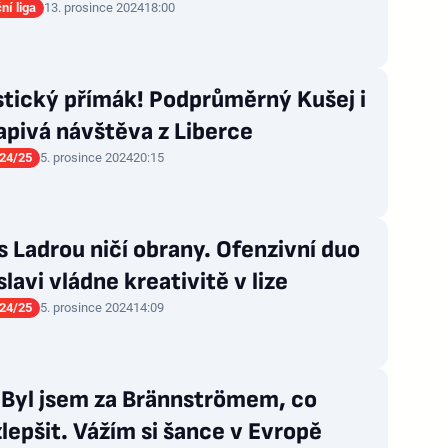
ní liga
13. prosince 2024
18:00
stický přímák! Podprůměrný Kušej i
pivá návštěva z Liberce
24/25
5. prosince 2024
20:15
s Ladrou ničí obrany. Ofenzivní duo
slavi vládne kreativitě v lize
24/25
5. prosince 2024
14:09
 Byl jsem za Brännströmem, co
epšit. Vážím si šance v Evropě