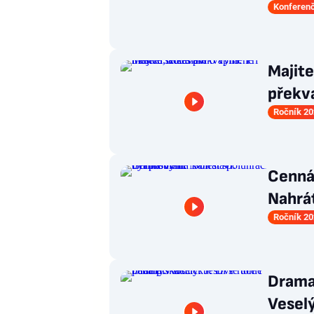
Konferenč
Majite
překva
Ročník 20
Cenná 
Nahrát
Ročník 20
Drama 
Veselý