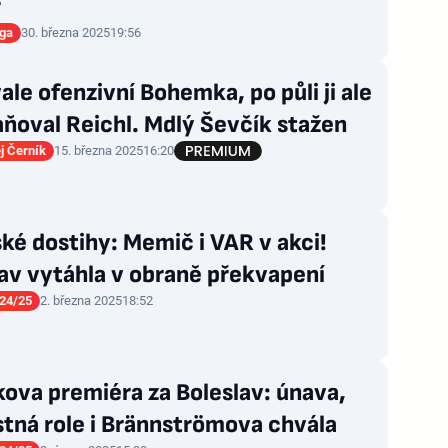
r
iga
30. března 2025
19:56
le ofenzivní Bohemka, po půli ji ale
ňoval Reichl. Mdlý Ševčík stažen
j Černík
15. března 2025
16:20
ké dostihy: Memič i VAR v akci!
av vytáhla v obraně překvapení
24/25
2. března 2025
18:52
ova premiéra za Boleslav: únava,
tná role i Brännströmova chvála