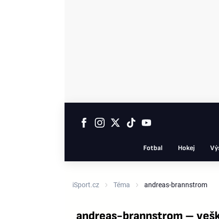
Fotbal
Hokej
Vý
iSport.cz
Téma
andreas-brannstrom
andreas-brannstrom – vešk