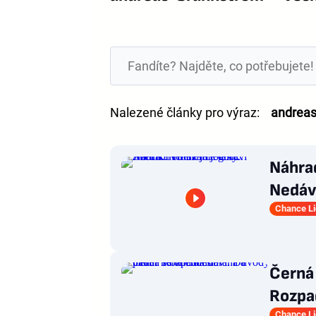
Nalezené články pro výraz:
andreas
Náhrad
Nedává
Chance L
Černá 
Rozpa
Chance L