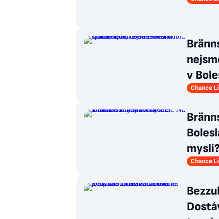
Bränn
nejsm
v Bole
Chance L
Bränns
Bolesl
myslí
Chance L
Bezzub
Dostáv