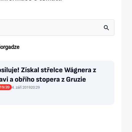
iorgadze
osiluje! Získal střelce Wágnera z
avi a obřího stopera z Gruzie
19/20
4. září 2019
20:29