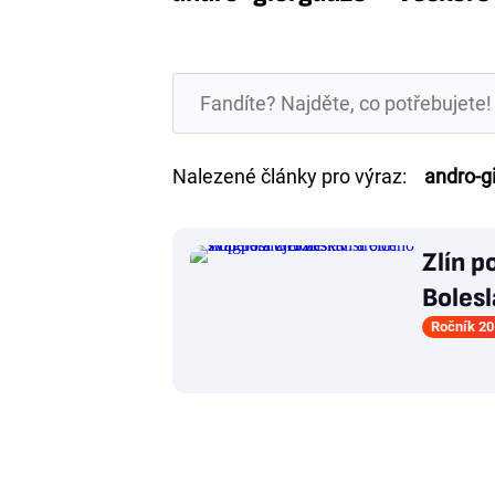
Nalezené články pro výraz:
andro-g
Zlín p
Bolesl
Ročník 20