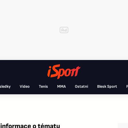
sledky
Video
Tenis
MMA
Ostatní
Blesk Sport
F
 informace o tématu