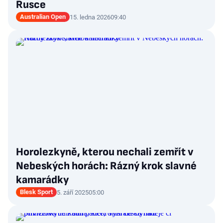
Rusce
Australian Open
15. ledna 2026
09:40
Horolezkyně, kterou nechali zemřít v
Nebeských horách: Rázný krok slavné
kamarádky
Blesk Sport
5. září 2025
05:00