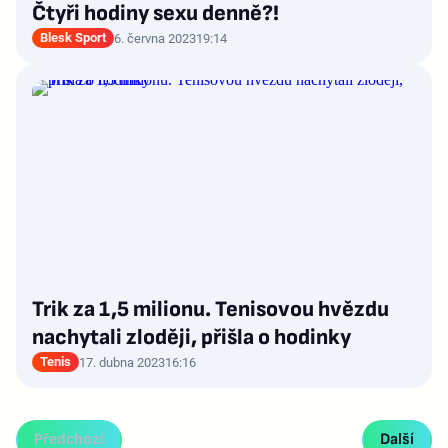
Čtyři hodiny sexu denně?!
Blesk Sport
6. června 2023
19:14
Trik za 1,5 milionu. Tenisovou hvězdu
nachytali zloději, přišla o hodinky
Tenis
17. dubna 2023
16:16
Předchozí
Další