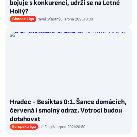
bojuje s konkurencí, udrží se na Letné
Hollý?
Chance Liga
Pavel Šťastný
6. srpna 2026
18:00
Hradec - Besiktas 0:1. Šance domácích,
červená i smolný odraz. Votroci budou
dotahovat
Evropská liga
Jiří Fejgl
6. srpna 2026
20:50