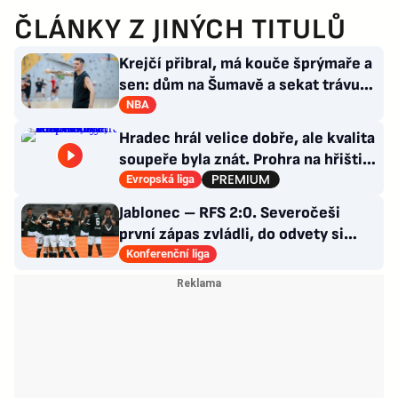
ČLÁNKY Z JINÝCH TITULŮ
Krejčí přibral, má kouče šprýmaře a
sen: dům na Šumavě a sekat trávu
jako Forrest Gump
NBA
Hradec hrál velice dobře, ale kvalita
soupeře byla znát. Prohra na hřišti,
výhra v hledišti
Evropská liga
Jablonec – RFS 2:0. Severočeši
první zápas zvládli, do odvety si
vezou nadějný náskok
Konferenční liga