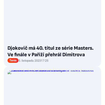
Djokovič má 40. titul ze série Masters.
Ve finále v Paříži přehrál Dimitrova
Tenis
5. listopadu 2023
17:25