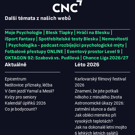
Další témata z našich webů
Moje Psychologie
|
Blesk Tlapky
|
Hráči na Blesku
|
iSport Fantasy
|
Spotřebitelské testy Blesku
|
Nemovitosti
|
Psychologika - podcast rozbíjející psychologické mýty
|
Fotbalové přestupy ONLINE
|
Eventový prostor Level 9
|
OKTAGON 92: Szabová vs. Pudilová
|
Chance Liga 2026/27
Aktuálně
Léto 2026
Epicentrum
Karlovarský filmový festival
Neštovice: příznaky, léčba
2026
V čem jezdí Yamal a Mesii?
Znamení, že jste potkali
Kvízy pro seniory
někoho z minulého života
Kalendář úplňků 2026
Astronomické úkazy 2026:
Co je bodycount?
zatmění slunce a další
Jak obléci miminko při
vysokých teplotách?
Jak na dokonalé letní mojito
6 lehkých letních salátů