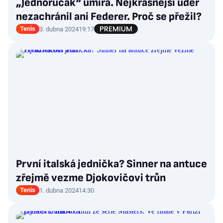
„Jednoručák“ umírá. Nejkrásnější úder
nezachránil ani Federer. Proč se přežil?
Tenis
3. dubna 2024
19:17
První italská jednička? Sinner na antuce
zřejmě vezme Djokovičovi trůn
Tenis
1. dubna 2024
14:30