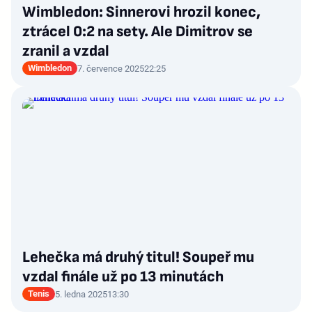
Wimbledon: Sinnerovi hrozil konec,
ztrácel 0:2 na sety. Ale Dimitrov se
zranil a vzdal
Wimbledon
7. července 2025
22:25
Lehečka má druhý titul! Soupeř mu
vzdal finále už po 13 minutách
Tenis
5. ledna 2025
13:30