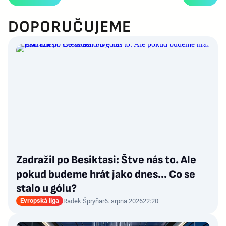
DOPORUČUJEME
Zadražil po Besiktasi: Štve nás to. Ale
pokud budeme hrát jako dnes... Co se
stalo u gólu?
Evropská liga
Radek Špryňar
6. srpna 2026
22:20