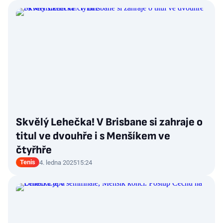
Skvělý Lehečka! V Brisbane si zahraje o
titul ve dvouhře i s Menšíkem ve
čtyřhře
Tenis
4. ledna 2025
15:24