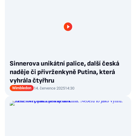
Sinnerova unikátní palice, další česká
naděje či přívrženkyně Putina, která
vyhrála čtyřhru
Wimbledon
14. července 2025
14:30