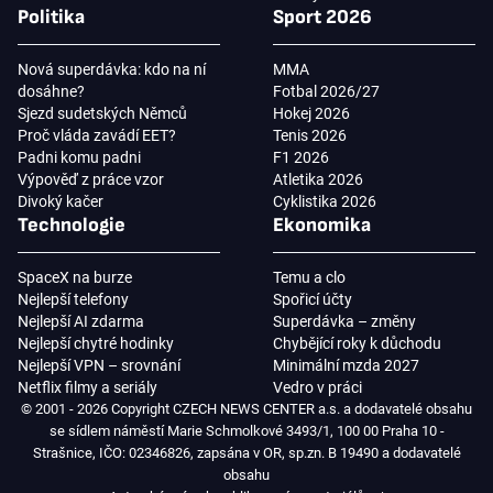
Politika
Sport 2026
Nová superdávka: kdo na ní
MMA
dosáhne?
Fotbal 2026/27
Sjezd sudetských Němců
Hokej 2026
Proč vláda zavádí EET?
Tenis 2026
Padni komu padni
F1 2026
Výpověď z práce vzor
Atletika 2026
Divoký kačer
Cyklistika 2026
Technologie
Ekonomika
SpaceX na burze
Temu a clo
Nejlepší telefony
Spořicí účty
Nejlepší AI zdarma
Superdávka – změny
Nejlepší chytré hodinky
Chybějící roky k důchodu
Nejlepší VPN – srovnání
Minimální mzda 2027
Netflix filmy a seriály
Vedro v práci
© 2001 - 2026 Copyright CZECH NEWS CENTER a.s. a dodavatelé obsahu
se sídlem náměstí Marie Schmolkové 3493/1, 100 00 Praha 10 -
Strašnice, IČO: 02346826, zapsána v OR, sp.zn. B 19490 a dodavatelé
obsahu