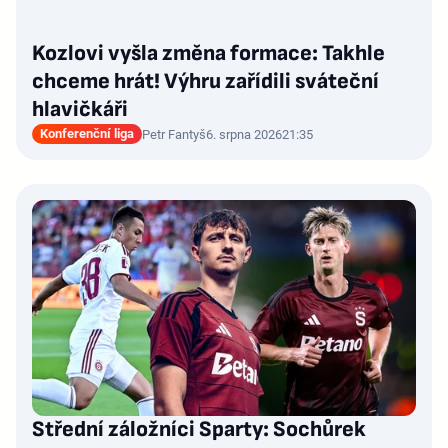
Kozlovi vyšla změna formace: Takhle
chceme hrát! Výhru zařídili sváteční
hlavičkáři
Konferenční liga
Petr Fantyš
6. srpna 2026
21:35
Střední záložníci Sparty: Sochůrek