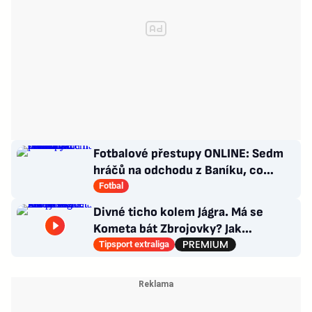
Fotbalové přestupy ONLINE: Sedm
hráčů na odchodu z Baníku, co
situace kolem Nombila?
Fotbal
Divné ticho kolem Jágra. Má se
Kometa bát Zbrojovky? Jak
poskládat Pardubice
Tipsport extraliga