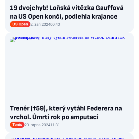
19 dvojchyb! Loňská vítězka Gauffová
na US Open končí, podlehla krajance
US Open
2. září 2024
00:40
Trenér (†59), který vytáhl Federera na
vrchol. Úmrtí rok po amputaci
Tenis
23. srpna 2024
11:31